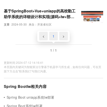
基于SpringBoot+Vue+uniapp的高校勤工
助学系统的详细设计和实现(源码+lw+部署
文档+讲解等)
文章
2024-05-30
来自：开发者社区
<
1
>
1 / 1
更新时间 2024-07-12 14:16:41
本页面内关键词为智能算法引擎基于机器学习所生成，如有任何问题，可在页
面下方点击"联系我们"与我们沟通。
Spring Bootlw相关内容
Spring Boot uniapp系统lw部署
Spring Boot系统lw部署