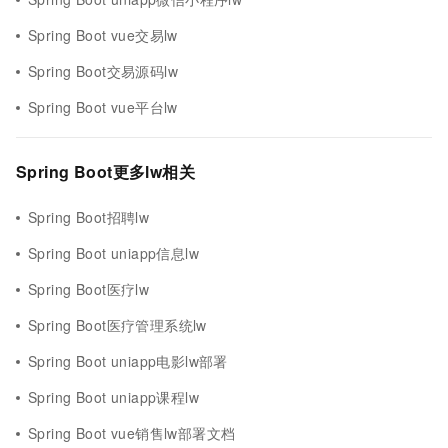
Spring Boot vue交易lw
Spring Boot交易源码lw
Spring Boot vue平台lw
Spring Boot更多lw相关
Spring Boot招聘lw
Spring Boot uniapp信息lw
Spring Boot医疗lw
Spring Boot医疗管理系统lw
Spring Boot uniapp电影lw部署
Spring Boot uniapp课程lw
Spring Boot vue销售lw部署文档