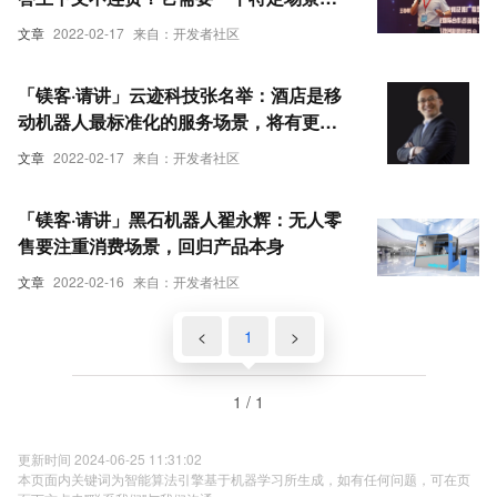
特定培训
文章
2022-02-17
来自：开发者社区
「镁客·请讲」云迹科技张名举：酒店是移
动机器人最标准化的服务场景，将有更多
服务岗位被机器人替代
文章
2022-02-17
来自：开发者社区
「镁客·请讲」黑石机器人翟永辉：无人零
售要注重消费场景，回归产品本身
文章
2022-02-16
来自：开发者社区
<
1
>
1 / 1
更新时间 2024-06-25 11:31:02
本页面内关键词为智能算法引擎基于机器学习所生成，如有任何问题，可在页