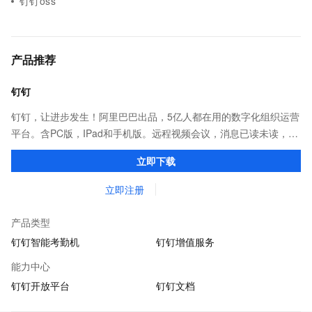
钉钉oss
产品推荐
钉钉
钉钉，让进步发生！阿里巴巴出品，5亿人都在用的数字化组织运营
平台。含PC版，IPad和手机版。远程视频会议，消息已读未读，
DING消息任务管理，让沟通更高效；移动办公考勤，审批，钉闪
立即下载
会，钉钉文档，钉钉教育解决方案。
立即注册
产品类型
钉钉智能考勤机
钉钉增值服务
能力中心
钉钉开放平台
钉钉文档