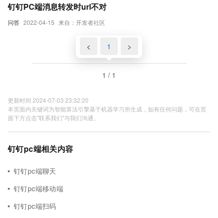
钉钉PC端消息转发时url不对
问答
2022-04-15
来自：开发者社区
<
1
>
1 / 1
更新时间 2024-07-03 23:32:20
本页面内关键词为智能算法引擎基于机器学习所生成，如有任何问题，可在页
面下方点击"联系我们"与我们沟通。
钉钉pc端相关内容
钉钉pc端聊天
钉钉pc端移动端
钉钉pc端扫码