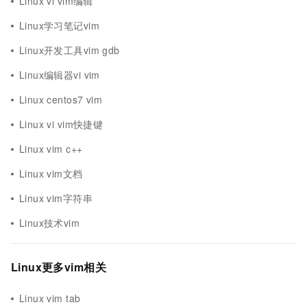
Linux vi vim编辑
Linux学习笔记vim
Linux开发工具vim gdb
Linux编辑器vi vim
Linux centos7 vim
Linux vi vim快捷键
Linux vim c++
Linux vim文档
Linux vim字符串
Linux技术vim
Linux更多vim相关
Linux vim tab