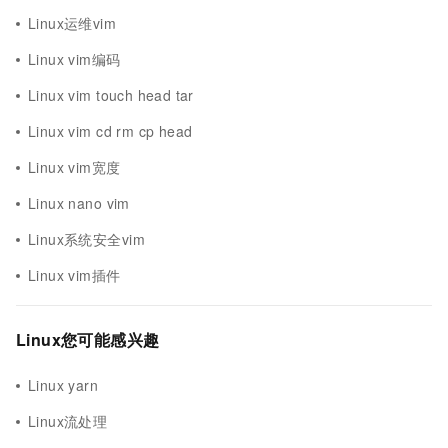
Linux运维vim
Linux vim编码
Linux vim touch head tar
Linux vim cd rm cp head
Linux vim宽度
Linux nano vim
Linux系统安全vim
Linux vim插件
Linux您可能感兴趣
Linux yarn
Linux流处理