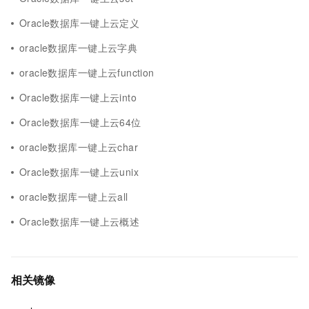
Oracle数据库一键上云定义
oracle数据库一键上云字典
oracle数据库一键上云function
Oracle数据库一键上云into
Oracle数据库一键上云64位
oracle数据库一键上云char
Oracle数据库一键上云unix
oracle数据库一键上云all
Oracle数据库一键上云概述
相关镜像