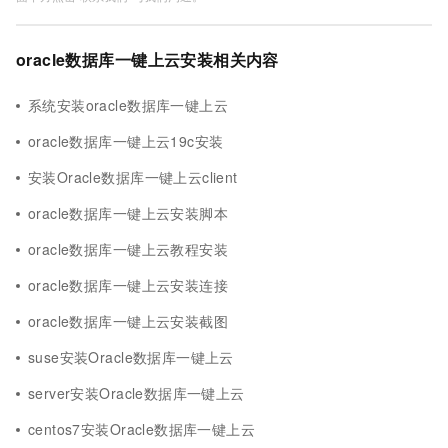
oracle数据库一键上云安装相关内容
系统安装oracle数据库一键上云
oracle数据库一键上云19c安装
安装Oracle数据库一键上云client
oracle数据库一键上云安装脚本
oracle数据库一键上云教程安装
oracle数据库一键上云安装连接
oracle数据库一键上云安装截图
suse安装Oracle数据库一键上云
server安装Oracle数据库一键上云
centos7安装Oracle数据库一键上云