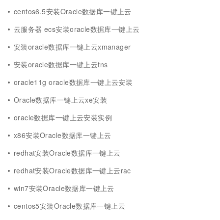
centos6.5安装Oracle数据库一键上云
云服务器 ecs安装oracle数据库一键上云
安装oracle数据库一键上云xmanager
安装oracle数据库一键上云tns
oracle11g oracle数据库一键上云安装
Oracle数据库一键上云xe安装
oracle数据库一键上云安装实例
x86安装Oracle数据库一键上云
redhat安装Oracle数据库一键上云
redhat安装Oracle数据库一键上云rac
win7安装Oracle数据库一键上云
centos5安装Oracle数据库一键上云