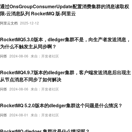
通过OnsGroupConsumerUpdate配置消费集群的消息读取权
限-云消息队列 RocketMQ 版-阿里云
阿里云文档
2025-12-12
RocketMQ5.3.0版本，dledger集群不是，向生产者发送消息，
为什么不触发主从同步啊？
问答
2024-08-06
来自：开发者社区
RocketMQ4.9.7版本的dledger集群，客户端发送消息后出现主
从节点消息不同步了如何解决
问答
2024-08-06
来自：开发者社区
RocketMQ 5.2.0版本的dledger集群这个问题是什么情况？
问答
2024-08-01
来自：开发者社区
RocketMQ dledger 集群这是什么情况呢？