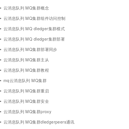
云消息队列 MQ集群概念
云消息队列 MQ集群组件访问控制
云消息队列 MQ dledger集群模式
云消息队列 MQ dledger集群部署
云消息队列 MQ集群部署同步
云消息队列 MQ集群主从
云消息队列 MQ集群教程
mq云消息队列 MQ集群
云消息队列 MQ集群重启
云消息队列 MQ集群安全
云消息队列 MQ集群proxy
云消息队列 MQ集群dledgerpeers通讯