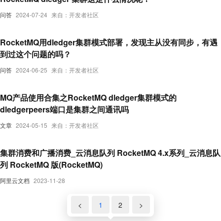
问答
2024-07-24
来自：开发者社区
RocketMQ用dledger集群模式部署，发现主从没有同步，有遇
到过这个问题的吗？
问答
2024-06-25
来自：开发者社区
MQ产品使用合集之RocketMQ dledger集群模式的
dledgerpeers端口是集群之间通讯吗
文章
2024-05-15
来自：开发者社区
集群消费和广播消费_云消息队列 RocketMQ 4.x系列_云消息队
列 RocketMQ 版(RocketMQ)
阿里云文档
2023-11-28
<
1
2
>