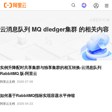
云消息队列 MQ dledger集群 的相关内容
实例升降配时共享集群与独享集群的相互转换-云消息队列
RabbitMQ 版-阿里云
阿里云文档
2026-07-08
如何基于RabbitMQ指标实现容器水平伸缩
阿里云文档
2026-04-23