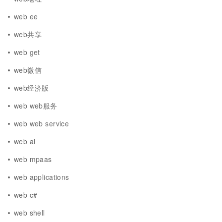
web ee
web共享
web get
web微信
web经济版
web web服务
web web service
web ai
web mpaas
web applications
web c#
web shell