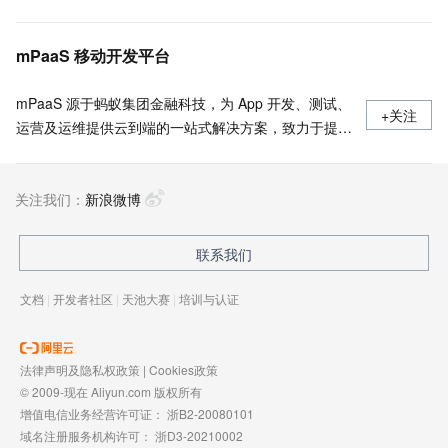
mPaaS 移动开发平台
mPaaS 源于蚂蚁集团金融科技，为 App 开发、测试、
+关注
运营及运维提供云到端的一站式解决方案，致力于提供
高效、灵活、稳定的移动研发、管理平台。 官网地
址：
关注我们：
https://www.aliyun.com/product/mobilepaas/mpaas
新浪微博
联系我们
文档
|
开发者社区
|
天池大赛
|
培训与认证
法律声明及隐私权政策
|
Cookies政策
© 2009-现在 Aliyun.com 版权所有
增值电信业务经营许可证：
浙B2-20080101
域名注册服务机构许可：
浙D3-20210002