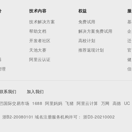
价
技术内容
权益
服
技术解决方案
免费试用
基
帮助文档
解决方案免费试用
企
开发者社区
高校计划
迁
天池大赛
推荐返现计划
官
器
阿里云认证
健
管理
信
联系我们
加入我们
巴国际交易市场
1688
阿里妈妈
飞猪
阿里云计算
万网
高德
UC
：
浙B2-20080101
域名注册服务机构许可：
浙D3-20210002