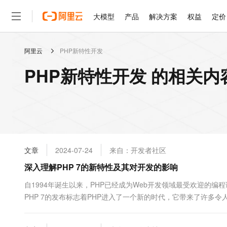
大模型
产品
解决方案
权益
定价
阿里云
PHP新特性开发
大模型
产品
解决方案
权益
定价
云市场
伙伴
服务
了解阿里云
精选产品
精选解决方案
普惠上云
产品定价
精选商城
成为销售伙伴
售前咨询
为什么选择阿里云
千问AI平台
PHP新特性开发 的相关内
了解云产品的定价详情
大模型服务平台百炼
睿译宝，AI翻译排版一
普惠上云 官方力荐
分销伙伴
在线服务
网站建设
什么是云计算
大
大模型服务与应用平台
上传文档即自动完成翻译和
云服务器38元/年起，超
咨询伙伴
多端小程序
技术领先
云上成本管理
售后服务
轻量应用服务器
GLM-5.2：长任务时代
官方推荐返现计划
大模型
精选产品
精选解决方案
Salesforce 国际版订阅
稳定可靠
管理和优化成本
推荐新用户得奖励，单订单
销售伙伴合作计划
自助服务
友盟天域
安全合规
人工智能与机器学习
AI
文本生成
云数据库 RDS
Hermes Agent，打造
云工开物
无影生态合作计划
在线服务
文章
2024-07-24
来自：开发者社区
观测云
分析师报告
自主进化，持久记忆，越用
高校专属算力普惠，学生认
计算
互联网应用开发
Qwen3.8-Max
HOT
Salesforce On Alibaba C
工单服务
深入理解PHP 7的新特性及其对开发的影响
智能体时代全能旗舰模型
Tuya 物联网平台阿里云
研究报告与白皮书
人工智能平台 PAI
快速拥有专属 OpenClaw
大模
Consulting Partner 合
大数据
容器
免费试用
短信专区
一站式AI开发、训练和推
自1994年诞生以来，PHP已经成为Web开发领域最受欢迎的
蓝凌 OA
Qwen3.7-Plus
AI 大模型销售与服务生
现代化应用
PHP 7的发布标志着PHP进入了一个新的时代，它带来了许多令
存储
天池大赛
能看、能想、能动手的多模
云解析DNS
解决方案免费试用 新老
电子合同
一是性能提升。根据官方基准测试，PHP 7...
最高领取价值200元试用
安全
网络与CDN
AI 算法大赛
Qwen3-VL-Plus
畅捷通