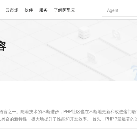
云市场
伙伴
服务
了解阿里云
AI 特惠
数据与 API
成为产品伙伴
企业增值服务
最佳实践
价格计算器
AI 场景体
基础软件
产品伙伴合
阿里云认证
市场活动
配置报价
大模型
容
自助选配和估算价格
步到位
智启 AI 普惠权益
产品生态集成认证中心
企业支持计划
云上春晚
域名与网站
Qwen Audio：打造专属 AI 语音助手
千问官方 MaaS 平台，为开发者和 Agent 而生，新用户赠送 1 亿 + tokens 额度
一句话生成原生
AI Coding
阿里云Maa
2026 阿里云
云服务器 E
为企业打
数据集
Windows
大模型认证
模型
NEW
NEW
格式还原
值低价云产品抢先购
至高享 1亿+免费 tokens，加速 Al 应用落地
提供智能易用的域名与建站服务
Qwen-Audio-3.0-Realtime 端到端实时语音角色扮演
输入一句话想法,
智能编程，一键
安全可靠、
产品生态伙伴
专家技术服务
云上奥运之旅
弹性计算合作
阿里云中企出
手机三要素
宝塔 Linux
全部认证
价格优势
开源旗舰模型
即刻拥有 DeepSeek-V4-Pro
阿里云 OPC 创新助力计划
千问大模型
一键部署幻兽
AI 电商营销
对象存储 O
大模型
产品生态伙伴工作台
企业增值服务台
云栖战略参考
云存储合作计
云栖大会
身份实名认证
CentOS
训练营
推动算力普惠，释放技术红利
最高返9万
真正可用的 1M 上下文,一次完成代码全链路开发
快速构建应用程序和网站，即刻迈出上云第一步
轻松解锁专属 DeepSeek-V4-Pro
至高百万元 Token 补贴，加速一人公司成长
多元化、高性能、安全可靠的大模型服务
一键购买专属
从图文生成到
云上的中国
数据库合作计
活动全景
短信
Docker
图片和
自进化智能体
5 分钟轻松部署专属 QwenPaw
Token Plan 模型订阅计划
数字证书管理服务（原SSL证书）
高效搭建 AI
AI 广告创作
无影云电脑
企业成长
NEW
HOT
信息公告
看见新力量
云网络合作计
OCR 文字识别
JAVA
越聪明
证享300元代金券
全托管，含MySQL、PostgreSQL、SQL Server、MariaDB多引擎
Qwen3.8-Max 首发尝鲜，限时加量 10 倍，夜间低至2折
实现全站 HTTPS，呈现可信的 Web 访问
从聊天伙伴进化为能主动干活的本地数字员工
图文、视频一
随时随地安
Kimi-K3
HappyHors
NEW
魔搭 Mode
loud
服务实践
官网公告
Kimi 最新旗舰模型，长程编程与推理利器
让文字生成流
金融模力时刻
Salesforce O
版
发票查验
全能环境
Claude Code + GStack 打造工程团队
千问办公，限时限量积分加倍
Qoder
低代码高效构
AI 建站
短信服务
型
NEW
作计划
计划
创新中心
魔搭 ModelSc
健康状态
理服务
让AI从“聊天伙伴”进化为能干活的“数字员工”
安装技能 GStack，拥有专属 AI 工程团队
你的AI工作搭子，覆盖日常办公高频场景
面向真实软件的智能体编程平台
0 代码专业建
编程语言之一。随着技术的不断进步，PHP社区也在不断地更新和改进这门语
客户案例
天气预报查询
操作系统
Deepseek-v4-pro
HappyHors
态合作计划
人兴奋的新特性，极大地提升了性能和开发效率。 首先，PHP 7最显著的
态智能体模型
旗舰 MoE 大模型，百万上下文与顶尖推理能力
图生视频，流
同享
万小智 AI 建站低至 15元/月
Qoder CN
AI 短剧/漫剧
云原生数据库 
快递物流查询
WordPress
成为服务伙
高校合作
点，立即开启云上创新
覆盖公网/内网、递归/权威、移动APP等全场景解析服务
送.CN域名，送备案服务码
基于千问大模型等，支持代码智能生成、研发智能问答
AI助力短剧
GLM-5.2
Wan2.7-T
Ubuntu