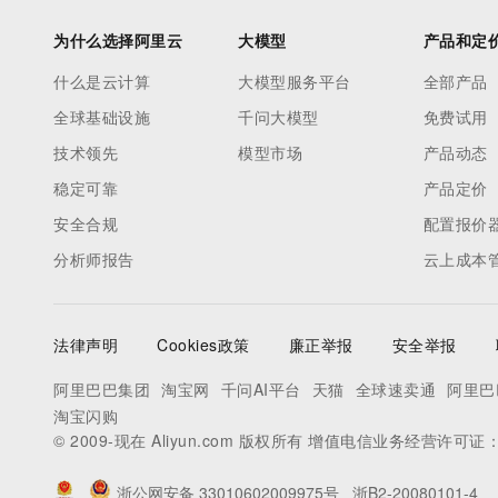
为什么选择阿里云
大模型
产品和定
什么是云计算
大模型服务平台
全部产品
全球基础设施
千问大模型
免费试用
技术领先
模型市场
产品动态
稳定可靠
产品定价
安全合规
配置报价
分析师报告
云上成本
法律声明
Cookies政策
廉正举报
安全举报
阿里巴巴集团
淘宝网
千问AI平台
天猫
全球速卖通
阿里巴
淘宝闪购
© 2009-现在 Aliyun.com 版权所有 增值电信业务经营许可证
浙公网安备 33010602009975号
浙B2-20080101-4