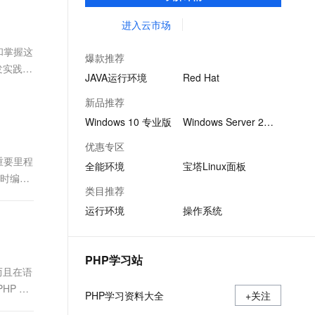
集成环境及软件，实现云服务器即开即于阿
文戏情感细腻自然，动作戏激烈拳拳到肉，实现更强表演能力
支持中英文自由切换，具备更强的噪声鲁棒性
ernetes 版 ACK
云聚AI 严选权益
云安全中心 AI BAS 智能自动
SSL 证书
里云的独立软件类，包括商业软件、系统软
进入云市场
，一键激活高效办公新体验
理容器应用的 K8s 服务
精选AI产品，从模型到应用全链提效
化模拟渗透攻击产品发布
件、营销软件等。
堡垒机
和掌握这
AI 用量加速计划
DataWorks ChatBI 会话支持
爆款推荐
应用
防火墙
发实践
、识别商机，让客服更高效、服务更出色。
新老同享，达量后返
上传临时文件分析
JAVA运行环境
Red Hat
千问办公
主机安全
NEW
新品推荐
的智能体编程平台
一站式AI生产力平台
Windows 10 专业版
Windows Server 2022
AI 应用及服务市场
伶鹊
优惠专区
企业级人与Agent协作平台，接入和调度多个数字员工
智能客服平台，对话机器人、对话分析、智能外呼
重要里程
AI 应用
全能环境
宝塔Linux面板
即时编译
大模型服务平台百炼 - 全妙
大模型
类目推荐
应用创作平台
多模态内容创作工具，已接入 DeepSeek
运行环境
操作系统
自然语言处理
数据标注
PHP学习站
机器学习
而且在语
息提取
与 AI 智能体进行实时音视频通话
P 7
PHP学习资料大全
从文本、图片、视频中提取结构化的属性信息
+关注
构建支持视频理解的 AI 音视频实时通话应用