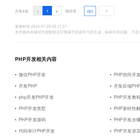
10 分钟在聊天系统中增加
专有云
共有4条
<
1
>
跳转至：
GO
更新时间 2024-07-25 05:17:27
本页面内关键词为智能算法引擎基于机器学习所生成，如有任何问题，可在页
PHP开发相关内容
微信PHP开发
PHP协同开
开发PHP
开发后端PH
php开发PHP开发
PHP开发教
PHP开发类型
PHP新特性
PHP开发源码
PHP开发步
代码审计PHP开发
PHP开发语