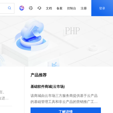
文档
备案
控制台
注册
登录
验
作计划
器
AI 活动
专业服务
服务伙伴合作计划
开发者社区
加入我们
产品动态
服务平台百炼
阿里云 OPC 创新助力计划
一站式生成采购清单，支持单品或批量购买
可编辑精美 PPT 文稿
S产品伙伴计划（繁花）
峰会
CS
造的大模型服务与应用开发平台
Agency Agents：拥有专属领域专家
AI 生产力先锋
Al MaaS 服务伙伴赋能合作
域名
博文
Careers
PolarDB Agentic Database
至高可申请百万元
 轻松生成专业的 PPT
开启高性价比 AI 编程新体验
弹性可伸缩的云计算服务
先锋实践拓展 AI 生产力的边界
发布
多领域专家智能体,一键组建 AI 虚拟交付团队
Token 补贴，五大权
计划
海大会
伙伴信用分合作计划
商标
问答
社会招聘
益加速 OPC 成功
帕鲁游戏服务器
SS
HappyHorse 打造一站式影视创作平台
飞天发布时刻
HOT
秒悟 Meoo CLI 支持一键部
划
备案
电子书
校园招聘
联机服务器，轻松开启游戏
视频创作，一键激活电商全链路生产力
稳定、安全、高性价比、高性能的云存储服务
所见，即是所愿
署项目至阿里云账号
可视化编排打通从文字构思到成片全链路闭环
更多支持
划
公司注册
镜像站
视频生成
语音识别与合成
 智能体与工作流应用
漫剧工坊：一站式动画创作平台
AI 实训营
Flink OSS 支持
合作伙伴培训与认证
产品推荐
划
上云迁移
站生成，高效打造优质广告素材
全接入的云上超级电脑
通过阿里云百炼高效搭建AI应用,助力高效开发
快速生产连贯的高质量长漫剧
从基础到进阶，Agent 创客手把手教你
AssumeRole 角色自定义
e-1.1-T2V
Qwen3-TTS-Flash
lScope
我要反馈
查询合作伙伴
畅细腻的高质量视频
离线语音合成大模型，多语言方言自适应，低延迟高稳定
n Alibaba Cloud ISV 合作
代维服务
建企业门户网站
10 分钟搭建微信、支付宝小程序
基础软件商城(云市场)
百炼 Qwen3.7-Flash 系列模
创新加速
ope
登录合作伙伴管理后台
我要建议
站，无忧落地极速上线
以可视化方式快速构建移动和 PC 门户网站
国内短信简单易用，安全可靠，秒级触达，全球覆盖200+国家和地区。
高效部署网站，快速应用到小程序
型发布
言。
e-1.1-I2V
Cosyvoice-V3-Flash
该商城由云市场三方服务商提供基于云产品
改进之
安全
畅自然，细节丰富
高表现力语音合成大模型，语音克隆听感自然
我要投诉
PolarDB
的基础管理工具和非云产品的营销推广工
上云场景组合购
伴
Qoder CN V1.7.0 发布
漫剧创作，剧本、分镜、视频高效生成
100%兼容MySQL、PostgreSQL，兼容Oracle，支持集中和分布式
覆盖90%+业务场景，专享组合折扣价
具；为用户提供镜像及相关服务，通过预装
2V
VPN
Fun-ASR
了解详情