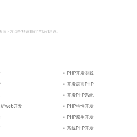
一个 AI 助手
超强辅助，Bol
即刻拥有 DeepSeek-R1 满血版
在企业官网、通讯软件中为客户提供 AI 客服
多种方案随心选，轻松解锁专属 DeepSeek
面下方点击"联系我们"与我们沟通。
发
PHP开发实践
P
开发语言PHP
程
开发PHP系统
解析web开发
PHP特性开发
骤
PHP原生开发
言
系统PHP开发