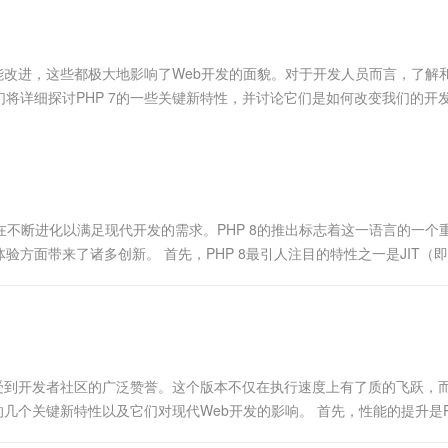
服务生态伙伴
视觉 Coding、空间感知、多模态思考等全面升级
1M上下文，专为长程任务能力而生
云工开物
企业应用
Works
Night Plan 支持 Qwen 3.8-Max
云原生大数据计算服务 MaxCompute
AI 办公
容器服务 Kub
NEW
Red Hat
30+ 款产品免费体验
Data Agent 驱动的一站式 Data+AI 开发治理平台
夜间 5 折，Qwen/Meoo/TokenPlan 客户专享
面向分析的企业级SaaS模式云数据仓库
AI智能应用
提供一站式管
科研合作
ERP
堂（旗舰版）
SUSE
性能改进，这些都极大地影响了Web开发的面貌。对于开发人员而言，了解
智能客服
AI 应用构建
大模型原生
CRM
将详细探讨PHP 7的一些关键新特性，并讨论它们是如何改变我们的开
防护产品
2个月
自动承接线索
建站小程序
Qoder
大模型服务平台百炼-应用模版
OA 办公系统
HOT
NEW
面向真实软件
个人版上线、团队版降价；千问3.8-Max首发发尝鲜
丰富多元化的应用模版和解决方案
力提升
财税管理
模板建站
万有无界
大模型服务平台百炼-智能体
400电话
定制建站
的模型效果
灵活可视化地构建企业级 Agent
在不断进化以满足现代开发的需求。PHP 8的推出标志着这一语言的一个
方案
广告营销
模板小程序
方面带来了诸多创新。 首先，PHP 8最引人注目的特性之一是JIT（
秒悟
人工智能平台 PAI
定制小程序
云端极速 AI 
新一代 AI 视频生成模型，深度适配广告营销等场景
AI Native 的算法工程平台，一站式完成建模、训练、推理服务部署
APP 开发
建站系统
性受到开发者社区的广泛赞誉。这个版本不仅在执行速度上有了质的飞跃，
AI 应用
10分钟微调：让0.6B模型媲美235B模
多模态数据信
几个关键新特性以及它们对现代Web开发的影响。 首先，性能的提升是PH
型
依托云原生高可用架构,实现Dify私有化部署
用1%尺寸在特定领域达到大模型90%以上效果