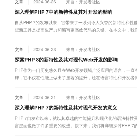
文章
2024-06-26
来自：开发者社区
大数据开发治理平台 Data
AI 产品 免费试用
网络
安全
云开发大赛
Tableau 订阅
深入理解PHP 7中的新特性及其对开发的影响
1亿+ 大模型 tokens 和 
可观测
入门学习赛
中间件
AI空中课堂在线直播课
自从PHP 7的发布以来，它带来了一系列令人兴奋的新特性和
云防火墙
140+云产品 免费试用
大模型服务
些新工具是提高生产力和编写更高效代码的关键。在本文中，我们
上云与迁云
云原生的云上边界网络安全
产品新客免费试用，最长1
数据库
的。 首先，性能提升是PHP 7最引人注目的特点之...
生态解决方案
千问AI平台-Token Plan
企业出海
大模型ACA认证体验
大数据计算
文章
2024-06-23
来自：开发者社区
助力企业全员 AI 认知与能
行业生态解决方案
政企业务
媒体服务
千问AI平台-模型体验
探索PHP 8的新特性及其对现代Web开发的影响
开发者生态解决方案
在线体验全尺寸、多种模态
企业服务与云通信
PHP作为一门历史悠久且在Web开发领域广泛应用的语言，一直
AI 开发和 AI 应用解决
碑，它不仅在性能上做出了显著的提升，还在语言特性和开发者体验
Happy 系列大模型
域名与网站
器）的引入。与之前的Zend引擎相比&#x...
终端用户计算
文章
2024-06-21
来自：开发者社区
Serverless
深入理解PHP 7的新特性及其对现代开发的意义
大模型解决方案
PHP 7自发布以来，就以其卓越的性能提升和现代化的语法特
开发工具
快速部署 Dify，高效搭建 
言层面也做了许多重要的改进。接下来，我们将详细探讨PHP 7的
迁移与运维管理
最引人注目的特点之一。通过优化Zend引擎，PHP 7相较...