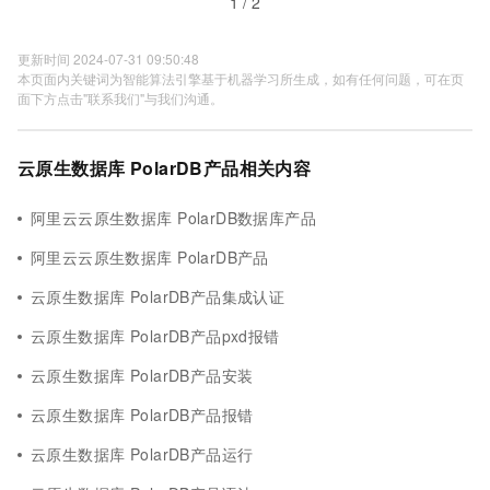
1 / 2
更新时间 2024-07-31 09:50:48
本页面内关键词为智能算法引擎基于机器学习所生成，如有任何问题，可在页
面下方点击"联系我们"与我们沟通。
云原生数据库 PolarDB产品相关内容
阿里云云原生数据库 PolarDB数据库产品
阿里云云原生数据库 PolarDB产品
云原生数据库 PolarDB产品集成认证
云原生数据库 PolarDB产品pxd报错
云原生数据库 PolarDB产品安装
云原生数据库 PolarDB产品报错
云原生数据库 PolarDB产品运行