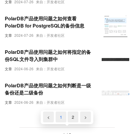
文章
2024-07-26
来自：开发者社区
PolarDB产品使用问题之如何查看
PolarDB for PostgreSQL的备份信息
文章
2024-07-26
来自：开发者社区
PolarDB产品使用问题之如何将指定的备
份SQL文件导入到集群中
文章
2024-06-26
来自：开发者社区
PolarDB产品使用问题之如何判断是一级
备份还是二级备份
文章
2024-06-26
来自：开发者社区
<
1
2
>