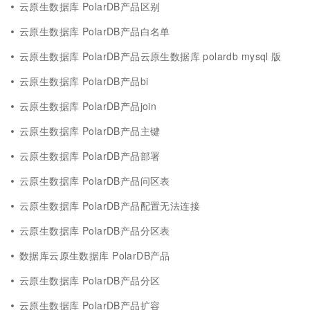
云原生数据库 PolarDB产品区别
云原生数据库 PolarDB产品白名单
云原生数据库 PolarDB产品云原生数据库 polardb mysql 版
云原生数据库 PolarDB产品bi
云原生数据库 PolarDB产品join
云原生数据库 PolarDB产品主键
云原生数据库 PolarDB产品部署
云原生数据库 PolarDB产品问区表
云原生数据库 PolarDB产品配置无法连接
云原生数据库 PolarDB产品分区表
数据库云原生数据库 PolarDB产品
云原生数据库 PolarDB产品分区
云原生数据库 PolarDB产品扩容