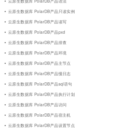
云原生数据库 PolarDB产品语法
云原生数据库 PolarDB产品只读实例
云原生数据库 PolarDB产品读写
云原生数据库 PolarDB产品pxd
云原生数据库 PolarDB产品排查
云原生数据库 PolarDB产品环境
云原生数据库 PolarDB产品主节点
云原生数据库 PolarDB产品慢日志
云原生数据库 PolarDB产品sql语句
云原生数据库 PolarDB产品执行计划
云原生数据库 PolarDB产品访问
云原生数据库 PolarDB产品宿主机
云原生数据库 PolarDB产品设置节点