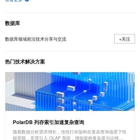
API概览-云原生数据库 PolarDB-阿里云
通过SQL语句执行机器学习全生命周期管理-PolarDB for AI-云原生数据库 PolarDB-阿里云
数据库
数据库领域前沿技术分享与交流
+关注
热门技术解决方案
PolarDB 列存索引加速复杂查询
随着数据分析需求增长，传统行存架构在复杂查询场景下性
能受限，常需引入 OLAP 系统，增加架构复杂度与运维成