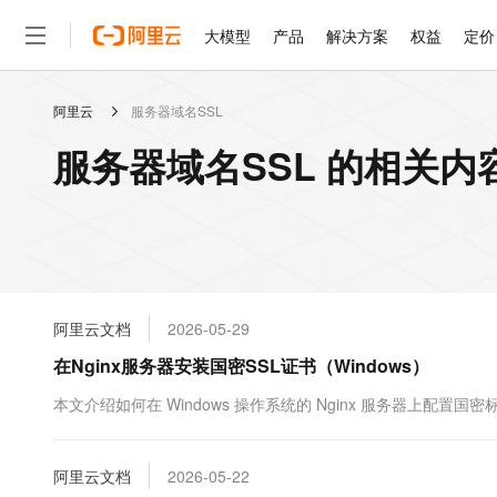
大模型
产品
解决方案
权益
定价
阿里云
服务器域名SSL
大模型
产品
解决方案
权益
定价
云市场
伙伴
服务
了解阿里云
精选产品
精选解决方案
普惠上云
产品定价
精选商城
成为销售伙伴
售前咨询
为什么选择阿里云
千问AI平台
服务器域名SSL 的相关内
了解云产品的定价详情
大模型服务平台百炼
千问办公，解锁你的工作
普惠上云 官方力荐
分销伙伴
在线服务
网站建设
什么是云计算
大
大模型服务与应用平台
企业级Agent产品，直接
云服务器38元/年起，超
咨询伙伴
多端小程序
技术领先
云上成本管理
售后服务
轻量应用服务器
Agency Agents：拥
官方推荐返现计划
大模型
精选产品
精选解决方案
Salesforce 国际版订阅
稳定可靠
管理和优化成本
推荐新用户得奖励，单订单
销售伙伴合作计划
自助服务
友盟天域
安全合规
人工智能与机器学习
AI
文本生成
云数据库 RDS
HappyHorse 打造一
云工开物
无影生态合作计划
在线服务
阿里云文档
2026-05-29
观测云
分析师报告
高校专属算力普惠，学生认
计算
互联网应用开发
Qwen3.8-Max
HOT
Salesforce On Alibaba C
工单服务
在Nginx服务器安装国密SSL证书（Windows）
智能体时代全能旗舰模型
Tuya 物联网平台阿里云
研究报告与白皮书
人工智能平台 PAI
快速拥有专属 OpenClaw
大模
Consulting Partner 合
大数据
容器
免费试用
短信专区
一站式AI开发、训练和推
本文介绍如何在 Windows 操作系统的 Nginx 服务器上配置国
蓝凌 OA
Qwen3.7-Plus
AI 大模型销售与服务生
现代化应用
存储
天池大赛
能看、能想、能动手的多模
云解析DNS
解决方案免费试用 新老
电子合同
最高领取价值200元试用
安全
阿里云文档
网络与CDN
2026-05-22
AI 算法大赛
Qwen3-VL-Plus
畅捷通