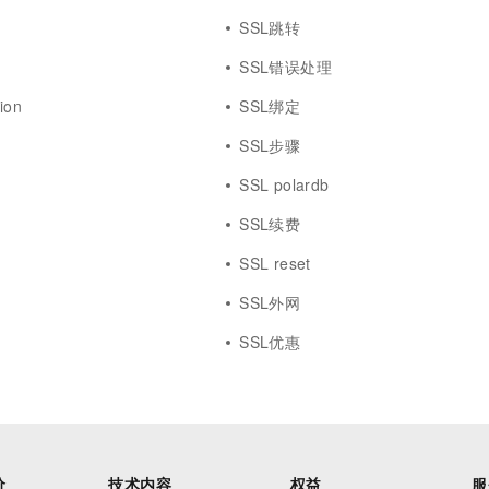
题
SSL跳转
SSL错误处理
ion
SSL绑定
书
SSL步骤
SSL polardb
SSL续费
SSL reset
全
SSL外网
SSL优惠
价
技术内容
权益
服