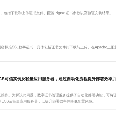
服务生态伙伴
视觉 Coding、空间感知、多模态思考等全面升级
1M上下文，专为长程任务能力而生
云工开物
企业应用
Works
Night Plan 支持 Qwen 3.8-Max
云原生大数据计算服务 MaxCompute
AI 办公
容器服务 Kub
NEW
Red Hat
30+ 款产品免费体验
Data Agent 驱动的一站式 Data+AI 开发治理平台
夜间 5 折，Qwen/Meoo/TokenPlan 客户专享
面向分析的企业级SaaS模式云数据仓库
AI智能应用
提供一站式管
科研合作
L 证书，包括下载和上传证书文件、配置 Nginx 证书参数以及验证安装结果。
ERP
堂（旗舰版）
SUSE
智能客服
AI 应用构建
大模型原生
CRM
防护产品
2个月
自动承接线索
建站小程序
Qoder
大模型服务平台百炼-应用模版
OA 办公系统
HOT
NEW
面向真实软件
个人版上线、团队版降价；千问3.8-Max首发发尝鲜
丰富多元化的应用模版和解决方案
力提升
财税管理
模板建站
置国密标准SSL数字证书，具体包括证书文件的下载与上传、在Apache上配
万有无界
大模型服务平台百炼-智能体
400电话
定制建站
的模型效果
灵活可视化地构建企业级 Agent
方案
广告营销
模板小程序
秒悟
人工智能平台 PAI
定制小程序
云端极速 AI 
新一代 AI 视频生成模型，深度适配广告营销等场景
AI Native 的算法工程平台，一站式完成建模、训练、推理服务部署
ECS可信实例及轻量应用服务器，通过自动化流程提升部署效率
APP 开发
建站系统
复操作。为解决此问题，数字证书管理服务提供了自动化部署功能，可将
的ECS及轻量应用服务器，以提升部署效率并降低配置风险。
AI 应用
10分钟微调：让0.6B模型媲美235B模
多模态数据信
型
依托云原生高可用架构,实现Dify私有化部署
用1%尺寸在特定领域达到大模型90%以上效果