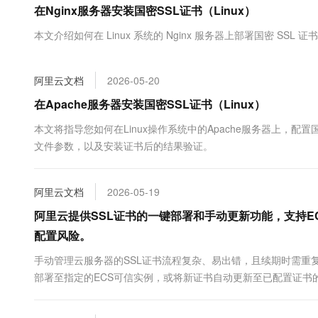
在Nginx服务器安装国密SSL证书（Linux）
大数据开发治理平台 Data
AI 产品 免费试用
网络
安全
云开发大赛
Tableau 订阅
1亿+ 大模型 tokens 和 
本文介绍如何在 Linux 系统的 Nginx 服务器上部署国密 SS
可观测
入门学习赛
中间件
AI空中课堂在线直播课
云防火墙
140+云产品 免费试用
大模型服务
上云与迁云
云原生的云上边界网络安全
产品新客免费试用，最长1
数据库
阿里云文档
2026-05-20
生态解决方案
千问AI平台-Token Plan
企业出海
大模型ACA认证体验
在Apache服务器安装国密SSL证书（Linux）
大数据计算
助力企业全员 AI 认知与能
行业生态解决方案
政企业务
本文将指导您如何在Linux操作系统中的Apache服务器上，配
媒体服务
千问AI平台-模型体验
开发者生态解决方案
文件参数，以及安装证书后的结果验证。
在线体验全尺寸、多种模态
企业服务与云通信
AI 开发和 AI 应用解决
Happy 系列大模型
域名与网站
阿里云文档
2026-05-19
阿里云提供SSL证书的一键部署和手动更新功能，支持
终端用户计算
配置风险。
Serverless
大模型解决方案
手动管理云服务器的SSL证书流程复杂、易出错，且续期时需重
开发工具
部署至指定的ECS可信实例，或将新证书自动更新至已配置证书
快速部署 Dify，高效搭建 
迁移与运维管理