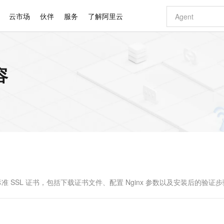
云市场
伙伴
服务
了解阿里云
AI 特惠
数据与 API
成为产品伙伴
企业增值服务
最佳实践
价格计算器
AI 场景体
基础软件
产品伙伴合
阿里云认证
市场活动
配置报价
大模型
容
自助选配和估算价格
新方式
睿译宝，AI翻译排版一步到位
智启 AI 普惠权益
产品生态集成认证中心
企业支持计划
云上春晚
域名与网站
千问官方 MaaS 平台，为开发者和 Agent 而生，新用户赠送 1 亿 + tokens 额度
Qwen Aud
AI Coding
阿里云Maa
2026 阿里云
云服务器 E
为企业打
数据集
Windows
大模型认证
模型
NEW
NEW
交付可用成果
值低价云产品抢先购
上传文档即自动完成翻译和格式还原
至高享 1亿+免费 tokens，加速 Al 应用落地
提供智能易用的域名与建站服务
智能编程，一键
安全可靠、
产品生态伙伴
专家技术服务
云上奥运之旅
弹性计算合作
阿里云中企出
手机三要素
宝塔 Linux
全部认证
价格优势
有专属领域专家
GLM-5.2：长任务时代开源旗舰模型
阿里云 OPC 创新助力计划
千问大模型
即刻拥有 DeepS
AI 电商营销
对象存储 O
大模型
产品生态伙伴工作台
企业增值服务台
云栖战略参考
云存储合作计
云栖大会
身份实名认证
CentOS
训练营
推动算力普惠，释放技术红利
最高返9万
多领域专家智能体,一键组建 AI 虚拟交付团队
快速构建应用程序和网站，即刻迈出上云第一步
至高百万元 Token 补贴，加速一人公司成长
多元化、高性能、安全可靠的大模型服务
真正可用的 1M 上下文,一次完成代码全链路开发
轻松解锁专属 Dee
从图文生成到
云上的中国
数据库合作计
活动全景
短信
Docker
图片和
站式影视创作平台
Hermes Agent，打造自进化智能体
Token Plan 模型订阅计划
数字证书管理服务（原SSL证书）
5 分钟轻松部署
AI 广告创作
无影云电脑
企业成长
NEW
信息公告
看见新力量
云网络合作计
OCR 文字识别
JAVA
证享300元代金券
可视化编排打通从文字构思到成片全链路闭环
全托管，含MySQL、PostgreSQL、SQL Server、MariaDB多引擎
自主进化，持久记忆，越用越聪明
Qwen3.8-Max 首发尝鲜，限时加量 10 倍，夜间低至2折
实现全站HTTPS，呈现可信的WEB访问
图文、视频一
随时随地安
Kimi-K3
HappyHors
NEW
魔搭 Mode
loud
服务实践
官网公告
Kimi 最新旗舰模型，长程编程与推理利器
让文字生成流
金融模力时刻
Salesforce O
版
发票查验
全能环境
Claude Code + GStack 打造工程团队
千问办公，限时限量积分加倍
Qoder
低代码高效构
AI 建站
短信服务
型
NEW
作计划
计划
创新中心
魔搭 ModelSc
健康状态
理服务
让AI从“聊天伙伴”进化为能干活的“数字员工”
安装技能 GStack，拥有专属 AI 工程团队
你的AI工作搭子，覆盖日常办公高频场景
面向真实软件的智能体编程平台
0 代码专业建
密标准 SSL 证书，包括下载证书文件、配置 Nginx 参数以及安装后的验证
客户案例
天气预报查询
操作系统
Deepseek-v4-pro
HappyHors
态合作计划
态智能体模型
旗舰 MoE 大模型，百万上下文与顶尖推理能力
图生视频，流
同享
万小智 AI 建站低至 15元/月
Qoder CN
AI 短剧/漫剧
云原生数据库 
快递物流查询
WordPress
成为服务伙
高校合作
点，立即开启云上创新
覆盖公网/内网、递归/权威、移动APP等全场景解析服务
送.CN域名，送备案服务码
基于千问大模型等，支持代码智能生成、研发智能问答
AI助力短剧
GLM-5.2
Wan2.7-T
Ubuntu