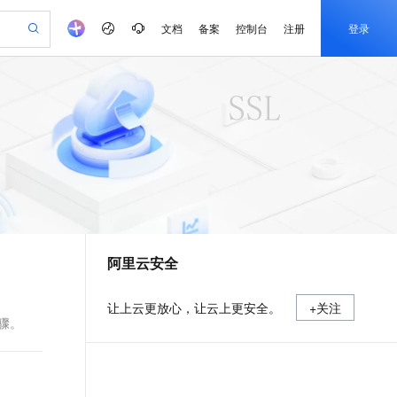
文档
备案
控制台
注册
登录
验
作计划
器
AI 活动
专业服务
服务伙伴合作计划
开发者社区
加入我们
产品动态
服务平台百炼
阿里云 OPC 创新助力计划
一站式生成采购清单，支持单品或批量购买
io：打造专属 AI 语音助手
S产品伙伴计划（繁花）
峰会
CS
造的大模型服务与应用开发平台
一句话生成原生可编辑精美 PPT 文稿
AI 生产力先锋
Al MaaS 服务伙伴赋能合作
域名
博文
Careers
至高可申请百万元
Qwen3.8-Max 模型上线
开启高性价比 AI 编程新体验
弹性可伸缩的云计算服务
Qwen-Audio-3.0-Realtime 端到端实时语音角色扮演
输入一句话想法, 轻松生成专业的 PPT
先锋实践拓展 AI 生产力的边界
Token 补贴，五大权
计划
海大会
伙伴信用分合作计划
商标
问答
社会招聘
益加速 OPC 成功
eek-V4-Pro
SS
一键部署幻兽帕鲁游戏服务器
飞天发布时刻
HOT
Open Search 向量检索版支
划
备案
电子书
校园招聘
pSeek-V4-Pro
视频创作，一键激活电商全链路生产力
稳定、安全、高性价比、高性能的云存储服务
一键购买专属联机服务器，轻松开启游戏
所见，即是所愿
持视频检索 Pipeline 功能
更多支持
划
公司注册
镜像站
视频生成
语音识别与合成
专属 QwenPaw
漫剧工坊：一站式动画创作平台
AI 实训营
HOT
应用身份服务 (IDaaS)
合作伙伴培训与认证
阿里云安全
划
上云迁移
站生成，高效打造优质广告素材
全接入的云上超级电脑
从聊天伙伴进化为能主动干活的本地数字员工
快速生产连贯的高质量长漫剧
从基础到进阶，Agent 创客手把手教你
OpenClaw 管理能力上线
e-1.1-T2V
Qwen3-TTS-Flash
lScope
我要反馈
查询合作伙伴
畅细腻的高质量视频
离线语音合成大模型，多语言方言自适应，低延迟高稳定
n Alibaba Cloud ISV 合作
代维服务
建企业门户网站
10 分钟搭建微信、支付宝小程序
MaxCompute MaxFrame 提
让上云更放心，让云上更安全。
+关注
创新加速
ope
登录合作伙伴管理后台
我要建议
站，无忧落地极速上线
以可视化方式快速构建移动和 PC 门户网站
国内短信简单易用，安全可靠，秒级触达，全球覆盖200+国家和地区。
高效部署网站，快速应用到小程序
供自动弹性内存功能
步骤。
e-1.1-I2V
Cosyvoice-V3-Flash
安全
畅自然，细节丰富
高表现力语音合成大模型，语音克隆听感自然
我要投诉
PolarDB
上云场景组合购
Milvus 弹性伸缩功能新增节
伴
漫剧创作，剧本、分镜、视频高效生成
100%兼容MySQL、PostgreSQL，兼容Oracle，支持集中和分布式
覆盖90%+业务场景，专享组合折扣价
点支持范围
2V
VPN
Fun-ASR