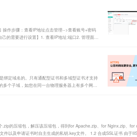
操作步骤：查看IP地址点击管理-->查看账号+密码
据自己的需要进行设置】1. 查看IP地址:端口2. 管理面板:
何将域名指向对应服务器IP-CSDN博客 2. 绑定域名方
证书是绑定域名的。只有通配型证书和多域型证书才支持
下的多个子域，如您在同一台物理服务器上有多个网
ain.comlogin.mydomain.com申请通配型SSL证书时填写
缩包，解压该压缩包，得到for Apache.zip、for Nginx.zip、for o
面的.crt文件以及申请证书时自主生成的私钥.key文件。 1.2 合成SSL证书 由于I