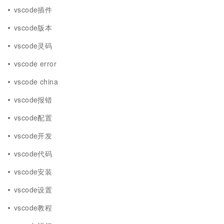
vscode插件
vscode版本
vscode灵码
vscode error
vscode china
vscode报错
vscode配置
vscode开发
vscode代码
vscode安装
vscode设置
vscode教程