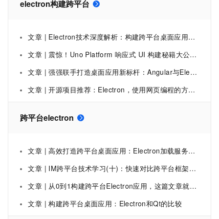
electron构建跨平台
文章 | Electron技术深度解析：构建跨平台桌面应用的利器
文章 | 震惊！Uno Platform 响应式 UI 构建秘籍大公开！从布局容器到自适应设计，带你轻松打造跨平台完美界面
文章 | 强强联手打造桌面应用新标杆：Angular与Electron的完美融合——从环境搭建到通信机制，全面解析构建跨平台应用的最佳实践与技巧
文章 | 开源项目推荐：Electron，使用网页编程的方式构建跨平台的桌面应用
跨平台electron
文章 | 高效打造跨平台桌面应用：Electron加载服务器端JS
文章 | IM跨平台技术学习(十)：快速对比跨平台框架Electron、Flutter、Tauri、React Native等
文章 | 从0到1构建跨平台Electron应用，这篇文章就够了
文章 | 构建跨平台桌面应用：Electron和Qt的比较