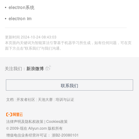
electron系统
electron im
更新时间 2024-10-24 08:43:03
本页面内关键词为智能算法引擎基于机器学习所生成，如有任何问题，可在页
面下方点击"联系我们"与我们沟通。
关注我们：
新浪微博
联系我们
文档
|
开发者社区
|
天池大赛
|
培训与认证
法律声明及隐私权政策
|
Cookies政策
© 2009-现在 Aliyun.com 版权所有
增值电信业务经营许可证：
浙B2-20080101