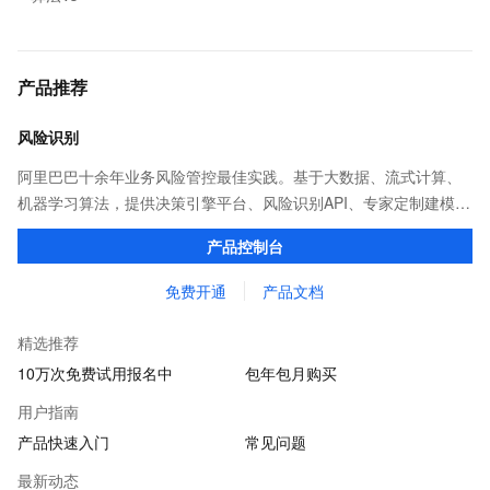
产品推荐
风险识别
阿里巴巴十余年业务风险管控最佳实践。基于大数据、流式计算、
机器学习算法，提供决策引擎平台、风险识别API、专家定制建模等
多维风控服务，一站式解决企业在用户注册、运营活动、交易、信
产品控制台
贷审核等关键业务中所遇到的欺诈问题。
免费开通
产品文档
精选推荐
10万次免费试用报名中
包年包月购买
用户指南
产品快速入门
常见问题
最新动态