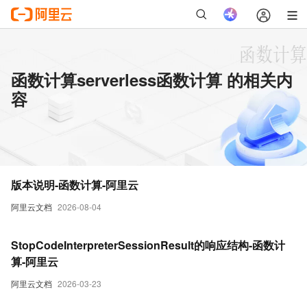
函数计算serverless函数计算 的相关内
容
版本说明-函数计算-阿里云
阿里云文档
2026-08-04
StopCodeInterpreterSessionResult的响应结构-函数计
算-阿里云
阿里云文档
2026-03-23