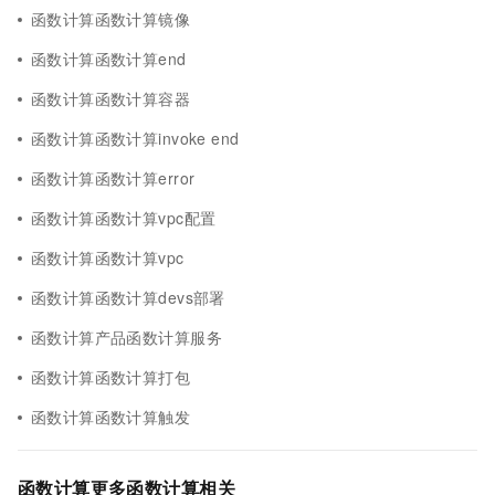
函数计算函数计算镜像
函数计算函数计算end
函数计算函数计算容器
函数计算函数计算invoke end
函数计算函数计算error
函数计算函数计算vpc配置
函数计算函数计算vpc
函数计算函数计算devs部署
函数计算产品函数计算服务
函数计算函数计算打包
函数计算函数计算触发
函数计算更多函数计算相关