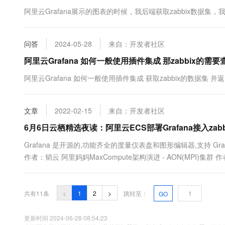
阿里云Grafana展示的图表的时候，我后端获取zabbix数据集
问答
2024-05-28
来自：开发者社区
阿里云Grafana 如何一般使用插件集成 那zabbix的
阿里云Grafana 如何一般使用插件集成 获取zabbix的数据集 并返
文章
2022-02-15
来自：开发者社区
6月6日云栖精选夜读：阿里云ECS部署Grafana接入zabb
Grafana 是开源的,功能齐全的度量仪表盘和图形编辑器,支持 Graphite
作者：韬云 阿里妈妈MaxCompute架构演进 - AON(MPI
力的9种方法 作者：大川111 知识整...
共有11条
<
1
2
>
跳转至：
GO
更新时间 2024-06-28 08:54:23