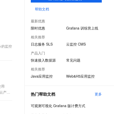
并提供丰富数据看板模板，让数据可视化更
文戏情感细腻自然，动作戏激烈拳拳到肉，实现更强表演能力
支持中英文自由切换，具备更强的噪声鲁棒性
ernetes 版 ACK
云聚AI 严选权益
云安全中心 AI BAS 智能自动
SSL 证书
加高效、精细。
帮助文档
，一键激活高效办公新体验
理容器应用的 K8s 服务
精选AI产品，从模型到应用全链提效
化模拟渗透攻击产品发布
堡垒机
AI 用量加速计划
DataWorks ChatBI 会话支持
最新优惠
应用
防火墙
、识别商机，让客服更高效、服务更出色。
新老同享，达量后返
上传临时文件分析
限时优惠
Grafana 训练营上线
千问办公
主机安全
NEW
相关推荐
的智能体编程平台
一站式AI生产力平台
日志服务 SLS
云监控 CMS
服务的监控
AI 应用及服务市场
伶鹊
产品入门
企业级人与Agent协作平台，接入和调度多个数字员工
智能客服平台，对话机器人、对话分析、智能外呼
AI 应用
快速接入数据源
常见问题
大模型服务平台百炼 - 全妙
大模型
相关推荐
应用创作平台
多模态内容创作工具，已接入 DeepSeek
Java应用监控
Web&H5应用监控
自然语言处理
数据标注
使用
的云产品
热门帮助文档
更多
机器学习
息提取
与 AI 智能体进行实时音视频通话
可观测可视化 Grafana 版计费方式
从文本、图片、视频中提取结构化的属性信息
构建支持视频理解的 AI 音视频实时通话应用