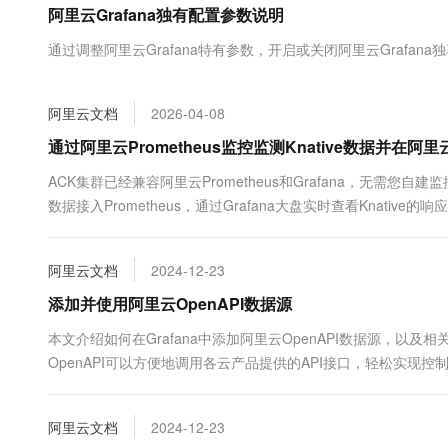
阿里云Grafana独有配置参数说明
大数据开发治理平台 Data
AI 产品 免费试用
网络
安全
云开发大赛
Tableau 订阅
1亿+ 大模型 tokens 和 
通过调整阿里云Grafana特有参数，开启或关闭阿里云Grafana
可观测
入门学习赛
中间件
AI空中课堂在线直播课
云防火墙
140+云产品 免费试用
大模型服务
上云与迁云
云原生的云上边界网络安全
产品新客免费试用，最长1
数据库
阿里云文档
2026-04-08
生态解决方案
千问AI平台-Token Plan
企业出海
大模型ACA认证体验
通过阿里云Prometheus监控监测Knative数据并在阿里
大数据计算
助力企业全员 AI 认知与能
行业生态解决方案
政企业务
ACK集群已经兼容阿里云Prometheus和Grafana，无需您自
媒体服务
千问AI平台-模型体验
开发者生态解决方案
数据接入Prometheus，通过Grafana大盘实时查看Knati
在线体验全尺寸、多种模态
企业服务与云通信
AI 开发和 AI 应用解决
Happy 系列大模型
域名与网站
阿里云文档
2024-12-23
添加并使用阿里云OpenAPI数据源
终端用户计算
本文介绍如何在Grafana中添加阿里云OpenAPI数据源，以
Serverless
大模型解决方案
OpenAPI可以方便地调用各云产品提供的API接口，轻松实现控制
的API，获取数据并展示。
开发工具
快速部署 Dify，高效搭建 
阿里云文档
2024-12-23
迁移与运维管理