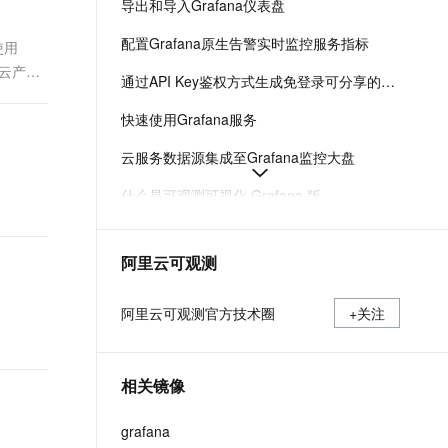
导出和导入Grafana仪表盘
t.diy 一步搞定创意建站
构建大模型应用的安全防护体系
通过自然语言交互简化开发流程,全栈开发支持
通过阿里云安全产品对 AI 应用进行安全防护
配置Grafana原生告警实时监控服务指标
使用
的云产品
通过API Key鉴权方式生成免登录可分享的Grafana大盘链接
快速使用Grafana服务
云服务数据源集成至Grafana监控大盘
什么是可观测可视化 Grafana 版
Prometheus容器监控计费规则
阿里云可观测
添加并使用Prometheus数据源
创建Grafana工作区
阿里云可观测官方技术圈
+关注
相关镜像
grafana