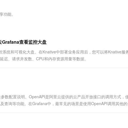
服务生态伙伴
视觉 Coding、空间感知、多模态思考等全面升级
1M上下文，专为长程任务能力而生
云工开物
企业应用
Works
Night Plan 支持 Qwen 3.8-Max
云原生大数据计算服务 MaxCompute
AI 办公
容器服务 Kub
NEW
Red Hat
30+ 款产品免费体验
Data Agent 驱动的一站式 Data+AI 开发治理平台
夜间 5 折，Qwen/Meoo/TokenPlan 客户专享
面向分析的企业级SaaS模式云数据仓库
AI智能应用
提供一站式管
科研合作
独享功能。
ERP
堂（旗舰版）
SUSE
智能客服
AI 应用构建
大模型原生
CRM
防护产品
2个月
自动承接线索
建站小程序
Qoder
大模型服务平台百炼-应用模版
OA 办公系统
HOT
NEW
云Grafana查看监控大盘
面向真实软件
个人版上线、团队版降价；千问3.8-Max首发发尝鲜
丰富多元化的应用模版和解决方案
力提升
财税管理
模板建站
建监控系统和可视化大盘。在Knative中部署业务应用后，您可以将Knative
万有无界
大模型服务平台百炼-智能体
400电话
定制建站
ve的响应延迟、请求并发数、CPU和内存资源用量等数据。
的模型效果
灵活可视化地构建企业级 Agent
方案
广告营销
模板小程序
秒悟
人工智能平台 PAI
定制小程序
云端极速 AI 
新一代 AI 视频生成模型，深度适配广告营销等场景
AI Native 的算法工程平台，一站式完成建模、训练、推理服务部署
APP 开发
及相关参数配置说明。OpenAPI是阿里云提供的云产品开放接口的调用方式，
建站系统
及查询等功能。在Grafana中，最常见的场景是使用OpenAPI调用其他
AI 应用
10分钟微调：让0.6B模型媲美235B模
多模态数据信
型
依托云原生高可用架构,实现Dify私有化部署
用1%尺寸在特定领域达到大模型90%以上效果