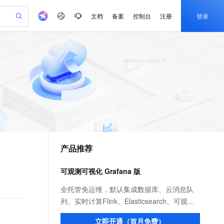
文档
备案
控制台
注册
登录
验
作计划
器
AI 活动
专业服务
服务伙伴合作计划
开发者社区
加入我们
产品动态
服务平台百炼
阿里云 OPC 创新助力计划
一站式生成采购清单，支持单品或批量购买
可编辑精美 PPT 文稿
S产品伙伴计划（繁花）
峰会
CS
造的大模型服务与应用开发平台
Agency Agents：拥有专属领域专家
AI 生产力先锋
Al MaaS 服务伙伴赋能合作
域名
博文
Careers
PolarDB Agentic Database
至高可申请百万元
 轻松生成专业的 PPT
开启高性价比 AI 编程新体验
弹性可伸缩的云计算服务
先锋实践拓展 AI 生产力的边界
发布
多领域专家智能体,一键组建 AI 虚拟交付团队
Token 补贴，五大权
计划
海大会
伙伴信用分合作计划
商标
问答
社会招聘
益加速 OPC 成功
帕鲁游戏服务器
SS
HappyHorse 打造一站式影视创作平台
飞天发布时刻
HOT
秒悟 Meoo CLI 支持一键部
划
备案
电子书
校园招聘
联机服务器，轻松开启游戏
视频创作，一键激活电商全链路生产力
稳定、安全、高性价比、高性能的云存储服务
所见，即是所愿
署项目至阿里云账号
可视化编排打通从文字构思到成片全链路闭环
更多支持
划
公司注册
镜像站
视频生成
语音识别与合成
 智能体与工作流应用
漫剧工坊：一站式动画创作平台
AI 实训营
Flink OSS 支持
合作伙伴培训与认证
产品推荐
划
上云迁移
站生成，高效打造优质广告素材
全接入的云上超级电脑
通过阿里云百炼高效搭建AI应用,助力高效开发
快速生产连贯的高质量长漫剧
从基础到进阶，Agent 创客手把手教你
AssumeRole 角色自定义
e-1.1-T2V
Qwen3-TTS-Flash
lScope
我要反馈
查询合作伙伴
畅细腻的高质量视频
离线语音合成大模型，多语言方言自适应，低延迟高稳定
n Alibaba Cloud ISV 合作
代维服务
建企业门户网站
10 分钟搭建微信、支付宝小程序
可观测可视化 Grafana 版
百炼 Qwen3.7-Flash 系列模
创新加速
ope
登录合作伙伴管理后台
我要建议
站，无忧落地极速上线
以可视化方式快速构建移动和 PC 门户网站
国内短信简单易用，安全可靠，秒级触达，全球覆盖200+国家和地区。
高效部署网站，快速应用到小程序
型发布
e-1.1-I2V
Cosyvoice-V3-Flash
全托管免运维，默认集成数据库、云消息队
安全
畅自然，细节丰富
高表现力语音合成大模型，语音克隆听感自然
我要投诉
PolarDB
列、实时计算Flink、Elasticsearch、可观测
上云场景组合购
伴
Qoder CN V1.7.0 发布
漫剧创作，剧本、分镜、视频高效生成
100%兼容MySQL、PostgreSQL，兼容Oracle，支持集中和分布式
覆盖90%+业务场景，专享组合折扣价
监控 Prometheus 版、日志服务等数据源，
2V
VPN
Fun-ASR
立即开通（首月免费）