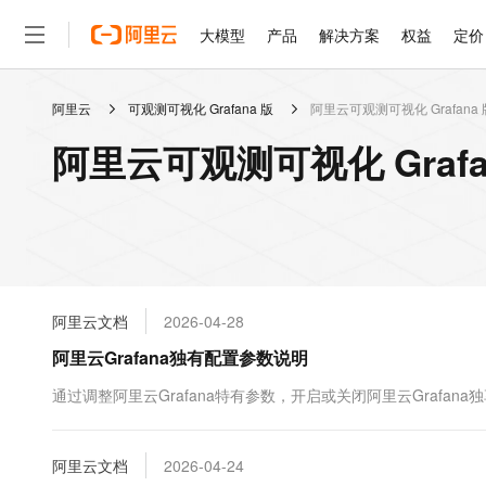
大模型
产品
解决方案
权益
定价
阿里云
可观测可视化 Grafana 版
阿里云可观测可视化 Grafana 版
大模型
产品
解决方案
权益
定价
云市场
伙伴
服务
了解阿里云
精选产品
精选解决方案
普惠上云
产品定价
精选商城
成为销售伙伴
售前咨询
为什么选择阿里云
千问AI平台
阿里云可观测可视化 Grafan
了解云产品的定价详情
大模型服务平台百炼
睿译宝，AI翻译排版一
普惠上云 官方力荐
分销伙伴
在线服务
网站建设
什么是云计算
大
大模型服务与应用平台
上传文档即自动完成翻译和
云服务器38元/年起，超
咨询伙伴
多端小程序
技术领先
云上成本管理
售后服务
轻量应用服务器
GLM-5.2：长任务时代
官方推荐返现计划
大模型
精选产品
精选解决方案
Salesforce 国际版订阅
稳定可靠
管理和优化成本
推荐新用户得奖励，单订单
销售伙伴合作计划
自助服务
友盟天域
安全合规
人工智能与机器学习
AI
文本生成
云数据库 RDS
Hermes Agent，打造
云工开物
无影生态合作计划
在线服务
阿里云文档
2026-04-28
观测云
分析师报告
自主进化，持久记忆，越用
高校专属算力普惠，学生认
计算
互联网应用开发
Qwen3.8-Max
HOT
Salesforce On Alibaba C
工单服务
阿里云Grafana独有配置参数说明
智能体时代全能旗舰模型
Tuya 物联网平台阿里云
研究报告与白皮书
人工智能平台 PAI
快速拥有专属 OpenClaw
大模
Consulting Partner 合
大数据
容器
免费试用
短信专区
一站式AI开发、训练和推
通过调整阿里云Grafana特有参数，开启或关闭阿里云Grafana
蓝凌 OA
Qwen3.7-Plus
AI 大模型销售与服务生
现代化应用
存储
天池大赛
能看、能想、能动手的多模
云解析DNS
解决方案免费试用 新老
电子合同
最高领取价值200元试用
安全
阿里云文档
网络与CDN
2026-04-24
AI 算法大赛
Qwen3-VL-Plus
畅捷通