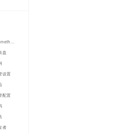
eus数据
表盘
例
告警设置
品
告警配置
码
法
发者