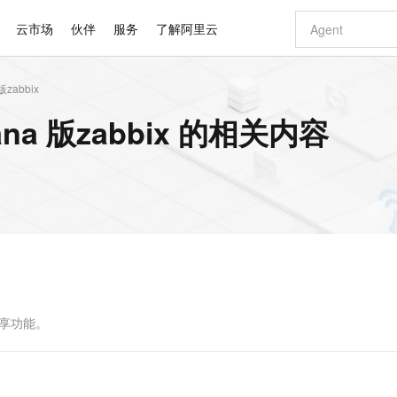
云市场
伙伴
服务
了解阿里云
zabbix
AI 特惠
数据与 API
成为产品伙伴
企业增值服务
最佳实践
价格计算器
AI 场景体
基础软件
产品伙伴合
阿里云认证
市场活动
配置报价
大模型
a 版zabbix 的相关内容
自助选配和估算价格
步到位
智启 AI 普惠权益
产品生态集成认证中心
企业支持计划
云上春晚
域名与网站
Qwen Audio：打造专属 AI 语音助手
千问官方 MaaS 平台，为开发者和 Agent 而生，新用户赠送 1 亿 + tokens 额度
一句话生成原生
AI Coding
阿里云Maa
2026 阿里云
云服务器 E
为企业打
数据集
Windows
大模型认证
模型
NEW
NEW
格式还原
值低价云产品抢先购
至高享 1亿+免费 tokens，加速 Al 应用落地
提供智能易用的域名与建站服务
Qwen-Audio-3.0-Realtime 端到端实时语音角色扮演
输入一句话想法,
智能编程，一键
安全可靠、
产品生态伙伴
专家技术服务
云上奥运之旅
弹性计算合作
阿里云中企出
手机三要素
宝塔 Linux
全部认证
价格优势
开源旗舰模型
即刻拥有 DeepSeek-V4-Pro
阿里云 OPC 创新助力计划
千问大模型
一键部署幻兽
AI 电商营销
对象存储 O
大模型
产品生态伙伴工作台
企业增值服务台
云栖战略参考
云存储合作计
云栖大会
身份实名认证
CentOS
训练营
推动算力普惠，释放技术红利
最高返9万
真正可用的 1M 上下文,一次完成代码全链路开发
快速构建应用程序和网站，即刻迈出上云第一步
轻松解锁专属 DeepSeek-V4-Pro
至高百万元 Token 补贴，加速一人公司成长
多元化、高性能、安全可靠的大模型服务
一键购买专属
从图文生成到
云上的中国
数据库合作计
活动全景
短信
Docker
图片和
自进化智能体
5 分钟轻松部署专属 QwenPaw
Token Plan 模型订阅计划
数字证书管理服务（原SSL证书）
高效搭建 AI
AI 广告创作
无影云电脑
企业成长
NEW
HOT
信息公告
看见新力量
云网络合作计
OCR 文字识别
JAVA
越聪明
证享300元代金券
全托管，含MySQL、PostgreSQL、SQL Server、MariaDB多引擎
Qwen3.8-Max 首发尝鲜，限时加量 10 倍，夜间低至2折
实现全站 HTTPS，呈现可信的 Web 访问
从聊天伙伴进化为能主动干活的本地数字员工
图文、视频一
随时随地安
Kimi-K3
HappyHors
NEW
魔搭 Mode
loud
服务实践
官网公告
Kimi 最新旗舰模型，长程编程与推理利器
让文字生成流
金融模力时刻
Salesforce O
版
发票查验
全能环境
Claude Code + GStack 打造工程团队
千问办公，限时限量积分加倍
Qoder
低代码高效构
AI 建站
短信服务
型
NEW
作计划
计划
创新中心
魔搭 ModelSc
健康状态
理服务
让AI从“聊天伙伴”进化为能干活的“数字员工”
安装技能 GStack，拥有专属 AI 工程团队
你的AI工作搭子，覆盖日常办公高频场景
面向真实软件的智能体编程平台
0 代码专业建
独享功能。
客户案例
天气预报查询
操作系统
Deepseek-v4-pro
HappyHors
态合作计划
态智能体模型
旗舰 MoE 大模型，百万上下文与顶尖推理能力
图生视频，流
同享
万小智 AI 建站低至 15元/月
Qoder CN
AI 短剧/漫剧
云原生数据库 
快递物流查询
WordPress
成为服务伙
高校合作
点，立即开启云上创新
覆盖公网/内网、递归/权威、移动APP等全场景解析服务
送.CN域名，送备案服务码
基于千问大模型等，支持代码智能生成、研发智能问答
AI助力短剧
GLM-5.2
Wan2.7-T
Ubuntu