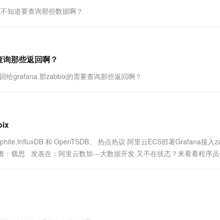
，我不知道要查询那些数据啊？
需要查询那些返回啊？
回给grafana 那zabbix的需要查询那些返回啊？
ix
,InfluxDB 和 OpenTSDB。 热点热议 阿里云ECS部署Grafana接入za
)集群 作者：载思 发表在：阿里云数加---大数据开发 又不在状态？来看看程序