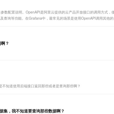
一个 AI 助手
超强辅助，Bol
即刻拥有 DeepSeek-R1 满血版
在企业官网、通讯软件中为客户提供 AI 客服
及相关参数配置说明。OpenAPI是阿里云提供的云产品开放接口的调用方式，
多种方案随心选，轻松解锁专属 DeepSeek
及查询等功能。在Grafana中，最常见的场景是使用OpenAPI调用其他
别啊？
在问题就是不知道使用后端接口返回那些或者是查询那些啊？
ix数据集，我不知道要查询那些数据啊？