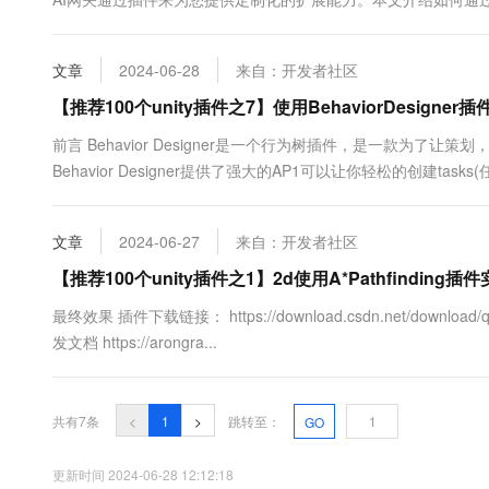
10 分钟在聊天系统中增加
专有云
文章
2024-06-28
来自：开发者社区
【推荐100个unity插件之7】使用BehaviorDesigne
前言 Behavior Designer是一个行为树插件，是一款为了
Behavior Designer提供了强大的AP1可以让你轻松的创建tasks(
费吹灰之力就能够创建出强大的Al系统，而无需写 行代码。（不懂Pl
文章
2024-06-27
来自：开发者社区
【推荐100个unity插件之1】2d使用A*Pathfindin
最终效果 插件下载链接： https://download.csdn.net/downl
发文档 https://arongra...
共有7条
<
1
>
跳转至：
GO
更新时间 2024-06-28 12:12:18