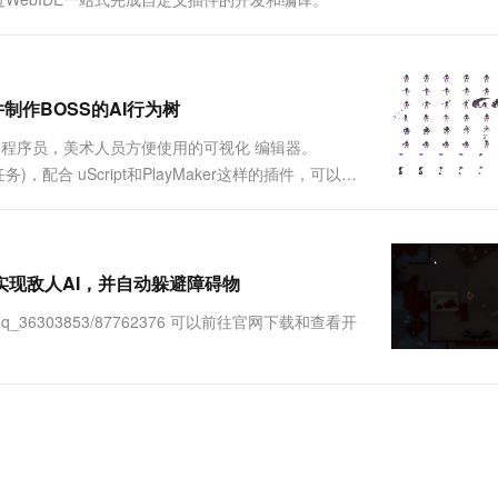
一个 AI 助手
超强辅助，Bol
即刻拥有 DeepSeek-R1 满血版
在企业官网、通讯软件中为客户提供 AI 客服
多种方案随心选，轻松解锁专属 DeepSeek
r插件制作BOSS的AI行为树
让策划，程序员，美术人员方便使用的可视化 编辑器。
任务)，配合 uScript和PlayMaker这样的插件，可以不
ayMaker的，我后面在单独出文...
g插件实现敌人AI，并自动躲避障碍物
oad/qq_36303853/87762376 可以前往官网下载和查看开