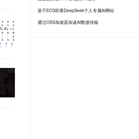
场景，全面提升工程效率。
t.diy 一步搞定创意建站
构建大模型应用的安全防护体系
基于ECS部署DeepSeek个人专属AI网站
通过自然语言交互简化开发流程,全栈开发支持
通过阿里云安全产品对 AI 应用进行安全防护
通过OSS加速器加速AI数据传输