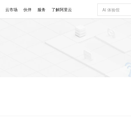
云市场
伙伴
服务
了解阿里云
AI 特惠
数据与 API
成为产品伙伴
企业增值服务
最佳实践
价格计算器
AI 场景体
基础软件
产品伙伴合
阿里云认证
市场活动
配置报价
大模型
自助选配和估算价格
步到位
智启 AI 普惠权益
产品生态集成认证中心
企业支持计划
云上春晚
域名与网站
Qwen Audio：打造专属 AI 语音助手
千问官方 MaaS 平台，为开发者和 Agent 而生，新用户赠送 1 亿 + tokens 额度
一句话生成原生
AI Coding
阿里云Maa
2026 阿里云
云服务器 E
为企业打
数据集
Windows
大模型认证
模型
NEW
NEW
格式还原
值低价云产品抢先购
至高享 1亿+免费 tokens，加速 Al 应用落地
提供智能易用的域名与建站服务
Qwen-Audio-3.0-Realtime 端到端实时语音角色扮演
输入一句话想法,
智能编程，一键
安全可靠、
产品生态伙伴
专家技术服务
云上奥运之旅
弹性计算合作
阿里云中企出
手机三要素
宝塔 Linux
全部认证
价格优势
开源旗舰模型
即刻拥有 DeepSeek-V4-Pro
阿里云 OPC 创新助力计划
千问大模型
一键部署幻兽
AI 电商营销
对象存储 O
大模型
产品生态伙伴工作台
企业增值服务台
云栖战略参考
云存储合作计
云栖大会
身份实名认证
CentOS
训练营
推动算力普惠，释放技术红利
最高返9万
真正可用的 1M 上下文,一次完成代码全链路开发
快速构建应用程序和网站，即刻迈出上云第一步
轻松解锁专属 DeepSeek-V4-Pro
至高百万元 Token 补贴，加速一人公司成长
多元化、高性能、安全可靠的大模型服务
一键购买专属
从图文生成到
云上的中国
数据库合作计
活动全景
短信
Docker
图片和
自进化智能体
5 分钟轻松部署专属 QwenPaw
Token Plan 模型订阅计划
数字证书管理服务（原SSL证书）
高效搭建 AI
AI 广告创作
无影云电脑
企业成长
NEW
HOT
信息公告
看见新力量
云网络合作计
OCR 文字识别
JAVA
越聪明
证享300元代金券
全托管，含MySQL、PostgreSQL、SQL Server、MariaDB多引擎
Qwen3.8-Max 首发尝鲜，限时加量 10 倍，夜间低至2折
实现全站HTTPS，呈现可信的WEB访问
从聊天伙伴进化为能主动干活的本地数字员工
图文、视频一
随时随地安
Kimi-K3
HappyHors
NEW
魔搭 Mode
loud
服务实践
官网公告
Kimi 最新旗舰模型，长程编程与推理利器
让文字生成流
金融模力时刻
Salesforce O
版
发票查验
全能环境
Claude Code + GStack 打造工程团队
千问办公，限时限量积分加倍
Qoder
低代码高效构
AI 建站
短信服务
型
NEW
作计划
计划
创新中心
魔搭 ModelSc
健康状态
理服务
让AI从“聊天伙伴”进化为能干活的“数字员工”
安装技能 GStack，拥有专属 AI 工程团队
你的AI工作搭子，覆盖日常办公高频场景
面向真实软件的智能体编程平台
0 代码专业建
客户案例
天气预报查询
操作系统
Deepseek-v4-pro
HappyHors
态合作计划
态智能体模型
旗舰 MoE 大模型，百万上下文与顶尖推理能力
图生视频，流
同享
万小智 AI 建站低至 15元/月
Qoder CN
AI 短剧/漫剧
云原生数据库 
快递物流查询
WordPress
成为服务伙
高校合作
点，立即开启云上创新
覆盖公网/内网、递归/权威、移动APP等全场景解析服务
送.CN域名，送备案服务码
基于千问大模型等，支持代码智能生成、研发智能问答
AI助力短剧
GLM-5.2
Wan2.7-T
Ubuntu