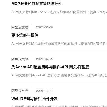
MCP服务如何配置策略与插件
大数据开发治理平台 Data
AI 产品 免费试用
网络
安全
云开发大赛
Tableau 订阅
1亿+ 大模型 tokens 和 
AI 网关支持对Mcp Server进行添加策略和配置插件，提高API的 
可观测
入门学习赛
中间件
AI空中课堂在线直播课
云防火墙
140+云产品 免费试用
大模型服务
上云与迁云
云原生的云上边界网络安全
产品新客免费试用，最长1
数据库
阿里云文档
2026-06-02
生态解决方案
千问AI平台-Token Plan
企业出海
大模型ACA认证体验
更多策略与插件
大数据计算
助力企业全员 AI 认知与能
行业生态解决方案
政企业务
AI 网关支持对API级进行添加策略和配置插件，提高API的安全
媒体服务
千问AI平台-模型体验
开发者生态解决方案
在线体验全尺寸、多种模态
企业服务与云通信
AI 开发和 AI 应用解决
阿里云文档
2026-04-27
Happy 系列大模型
域名与网站
为Agent API配置策略与插件-API 网关-阿里云
终端用户计算
AI 网关支持对Agent API进行添加策略和配置插件，提高API
Serverless
大模型解决方案
阿里云文档
2025-12-12
开发工具
快速部署 Dify，高效搭建 
WebIDE编写插件,插件开发
迁移与运维管理
AI网关通过插件来为您提供定制化的扩展能力。本文介绍如何通过