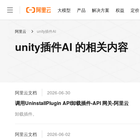
大模型
产品
解决方案
权益
定价
阿里云
unity插件AI
大模型
产品
解决方案
权益
定价
云市场
伙伴
服务
了解阿里云
精选产品
精选解决方案
普惠上云
产品定价
精选商城
成为销售伙伴
售前咨询
为什么选择阿里云
千问AI平台
unity插件AI 的相关内容
了解云产品的定价详情
大模型服务平台百炼
睿译宝，AI翻译排版一
普惠上云 官方力荐
分销伙伴
在线服务
网站建设
什么是云计算
大
大模型服务与应用平台
上传文档即自动完成翻译和
云服务器38元/年起，超
咨询伙伴
多端小程序
技术领先
云上成本管理
售后服务
轻量应用服务器
GLM-5.2：长任务时代
官方推荐返现计划
大模型
精选产品
精选解决方案
Salesforce 国际版订阅
稳定可靠
管理和优化成本
推荐新用户得奖励，单订单
销售伙伴合作计划
自助服务
友盟天域
安全合规
人工智能与机器学习
AI
文本生成
云数据库 RDS
Hermes Agent，打造
云工开物
无影生态合作计划
在线服务
阿里云文档
2026-06-30
观测云
分析师报告
自主进化，持久记忆，越用
高校专属算力普惠，学生认
计算
互联网应用开发
Qwen3.8-Max
HOT
Salesforce On Alibaba C
工单服务
调用UninstallPlugin API卸载插件-API 网关-阿里云
智能体时代全能旗舰模型
Tuya 物联网平台阿里云
研究报告与白皮书
人工智能平台 PAI
快速拥有专属 OpenClaw
大模
Consulting Partner 合
大数据
容器
免费试用
短信专区
一站式AI开发、训练和推
卸载插件。
蓝凌 OA
Qwen3.7-Plus
AI 大模型销售与服务生
现代化应用
存储
天池大赛
能看、能想、能动手的多模
云解析DNS
解决方案免费试用 新老
电子合同
最高领取价值200元试用
安全
阿里云文档
网络与CDN
2026-06-02
AI 算法大赛
Qwen3-VL-Plus
畅捷通