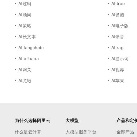
AI逻辑
AI trae
AI顾问
AI设施
AI策略
AI电子版
AI长文本
AI录音
AI langchain
AI rag
AI alibaba
AI提示词
AI网关
AI视界
AI龙蜥
AI苹果
为什么选择阿里云
大模型
产品和定
什么是云计算
大模型服务平台
全部产品