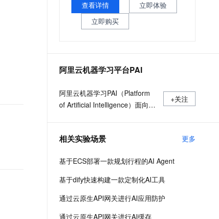
文戏情感细腻自然，动作戏激烈拳拳到肉，实现更强表演能力
支持中英文自由切换，具备更强的噪声鲁棒性
查看详情
立即体验
ernetes 版 ACK
云聚AI 严选权益
云安全中心 AI BAS 智能自动
SSL 证书
，一键激活高效办公新体验
理容器应用的 K8s 服务
精选AI产品，从模型到应用全链提效
化模拟渗透攻击产品发布
立即购买
堡垒机
AI 用量加速计划
DataWorks ChatBI 会话支持
应用
防火墙
、识别商机，让客服更高效、服务更出色。
新老同享，达量后返
上传临时文件分析
千问办公
主机安全
NEW
阿里云机器学习平台PAI
的智能体编程平台
一站式AI生产力平台
AI 应用及服务市场
阿里云机器学习PAI（Platform
伶鹊
+关注
of Artificial Intelligence）面向企
企业级人与Agent协作平台，接入和调度多个数字员工
智能客服平台，对话机器人、对话分析、智能外呼
AI 应用
业及开发者，提供轻量化、高性
大模型服务平台百炼 - 全妙
价比的云原生机器学习平台，涵
大模型
应用创作平台
多模态内容创作工具，已接入 DeepSeek
相关实验场景
更多
盖PAI-iTAG智能标注平台、PAI-
自然语言处理
Designer（原Studio）可视化建
基于ECS部署一款规划行程的AI Agent
模平台、PAI-DSW云原生交互式
数据标注
建模平台、PAI-DLC云原生AI基
基于dify快速构建一款定制化AI工具
机器学习
础平台、PAI-EAS云原生弹性推
息提取
与 AI 智能体进行实时音视频通话
通过云原生API网关进行AI应用防护
理服务平台，支持千亿特征、万
从文本、图片、视频中提取结构化的属性信息
构建支持视频理解的 AI 音视频实时通话应用
亿样本规模加速训练，百余落地
通过云原生API网关进行AI缓存