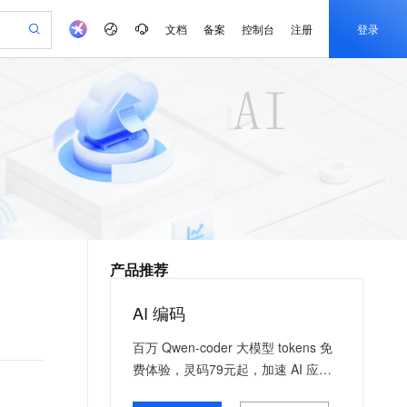
文档
备案
控制台
注册
登录
验
作计划
器
AI 活动
专业服务
服务伙伴合作计划
开发者社区
加入我们
产品动态
服务平台百炼
阿里云 OPC 创新助力计划
一站式生成采购清单，支持单品或批量购买
可编辑精美 PPT 文稿
S产品伙伴计划（繁花）
峰会
CS
造的大模型服务与应用开发平台
Agency Agents：拥有专属领域专家
AI 生产力先锋
Al MaaS 服务伙伴赋能合作
域名
博文
Careers
PolarDB Agentic Database
至高可申请百万元
 轻松生成专业的 PPT
开启高性价比 AI 编程新体验
弹性可伸缩的云计算服务
先锋实践拓展 AI 生产力的边界
发布
多领域专家智能体,一键组建 AI 虚拟交付团队
Token 补贴，五大权
计划
海大会
伙伴信用分合作计划
商标
问答
社会招聘
益加速 OPC 成功
帕鲁游戏服务器
SS
HappyHorse 打造一站式影视创作平台
飞天发布时刻
HOT
秒悟 Meoo CLI 支持一键部
划
备案
电子书
校园招聘
联机服务器，轻松开启游戏
视频创作，一键激活电商全链路生产力
稳定、安全、高性价比、高性能的云存储服务
所见，即是所愿
署项目至阿里云账号
可视化编排打通从文字构思到成片全链路闭环
更多支持
划
公司注册
镜像站
视频生成
语音识别与合成
 智能体与工作流应用
漫剧工坊：一站式动画创作平台
AI 实训营
Flink OSS 支持
合作伙伴培训与认证
产品推荐
划
上云迁移
站生成，高效打造优质广告素材
全接入的云上超级电脑
通过阿里云百炼高效搭建AI应用,助力高效开发
快速生产连贯的高质量长漫剧
从基础到进阶，Agent 创客手把手教你
AssumeRole 角色自定义
e-1.1-T2V
Qwen3-TTS-Flash
lScope
我要反馈
查询合作伙伴
畅细腻的高质量视频
离线语音合成大模型，多语言方言自适应，低延迟高稳定
n Alibaba Cloud ISV 合作
代维服务
建企业门户网站
10 分钟搭建微信、支付宝小程序
AI 编码
百炼 Qwen3.7-Flash 系列模
创新加速
ope
登录合作伙伴管理后台
我要建议
站，无忧落地极速上线
以可视化方式快速构建移动和 PC 门户网站
国内短信简单易用，安全可靠，秒级触达，全球覆盖200+国家和地区。
高效部署网站，快速应用到小程序
型发布
e-1.1-I2V
Cosyvoice-V3-Flash
百万 Qwen-coder 大模型 tokens 免
安全
畅自然，细节丰富
高表现力语音合成大模型，语音克隆听感自然
我要投诉
PolarDB
上云场景组合购
费体验，灵码79元起，加速 AI 应用
伴
Qoder CN V1.7.0 发布
漫剧创作，剧本、分镜、视频高效生成
100%兼容MySQL、PostgreSQL，兼容Oracle，支持集中和分布式
覆盖90%+业务场景，专享组合折扣价
落地
2V
VPN
Fun-ASR