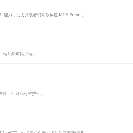
服务生态伙伴
视觉 Coding、空间感知、多模态思考等全面升级
1M上下文，专为长程任务能力而生
云工开物
企业应用
Works
Night Plan 支持 Qwen 3.8-Max
云原生大数据计算服务 MaxCompute
AI 办公
容器服务 Kub
NEW
Red Hat
30+ 款产品免费体验
Data Agent 驱动的一站式 Data+AI 开发治理平台
夜间 5 折，Qwen/Meoo/TokenPlan 客户专享
面向分析的企业级SaaS模式云数据仓库
AI智能应用
提供一站式管
科研合作
AI 能力，助力开发者们高效构建 MCP Server。
ERP
堂（旗舰版）
SUSE
智能客服
AI 应用构建
大模型原生
CRM
防护产品
2个月
自动承接线索
建站小程序
Qoder
大模型服务平台百炼-应用模版
OA 办公系统
HOT
NEW
面向真实软件
个人版上线、团队版降价；千问3.8-Max首发发尝鲜
丰富多元化的应用模版和解决方案
力提升
财税管理
模板建站
性、性能和可维护性。
万有无界
大模型服务平台百炼-智能体
400电话
定制建站
的模型效果
灵活可视化地构建企业级 Agent
方案
广告营销
模板小程序
秒悟
人工智能平台 PAI
定制小程序
云端极速 AI 
新一代 AI 视频生成模型，深度适配广告营销等场景
AI Native 的算法工程平台，一站式完成建模、训练、推理服务部署
APP 开发
的安全性、性能和可维护性。
建站系统
AI 应用
10分钟微调：让0.6B模型媲美235B模
多模态数据信
型
依托云原生高可用架构,实现Dify私有化部署
用1%尺寸在特定领域达到大模型90%以上效果
WebIDE一站式完成自定义插件的开发和编译。