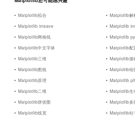
Matplotlib您可能感兴趣
10 分钟在聊天系统中增加
专有云
Matplotlib拟合
Matplotlib
Matplotlib imsave
Matplotlib 
Matplotlib网格线
Matplotlib py
Matplotlib中文字体
Matplotlib
Matplotlib三维
Matplotlib
Matplotlib图线
Matplotlib
Matplotlib原理
Matplotlib pl
Matplotlib二维
Matplotlib
Matplotlib饼状图
Matplotlib
Matplotlib线宽
Matplotlib