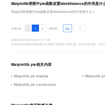
Matplotlib饼图中pie函数设置labeldistance的作用是
大数据开发治理平台 Data
AI 产品 免费试用
网络
安全
云开发大赛
Tableau 订阅
1亿+ 大模型 tokens 和 
Matplotlib饼图中pie函数设置labeldistance的作用是什么？
可观测
入门学习赛
中间件
AI空中课堂在线直播课
云防火墙
140+云产品 免费试用
大模型服务
上云与迁云
云原生的云上边界网络安全
产品新客免费试用，最长1
数据库
生态解决方案
共有2条
<
1
>
跳转至：
GO
千问AI平台-Token Plan
企业出海
大模型ACA认证体验
大数据计算
助力企业全员 AI 认知与能
行业生态解决方案
更新时间 2024-06-28 13:17:26
政企业务
媒体服务
本页面内关键词为智能算法引擎基于机器学习所生成，如有任何问题，可在页
千问AI平台-模型体验
开发者生态解决方案
在线体验全尺寸、多种模态
企业服务与云通信
AI 开发和 AI 应用解决
Happy 系列大模型
域名与网站
Matplotlib pie相关内容
终端用户计算
Matplotlib pie shadow
Matplotlib pi
Serverless
大模型解决方案
Matplotlib pie counterclock
开发工具
快速部署 Dify，高效搭建 
迁移与运维管理