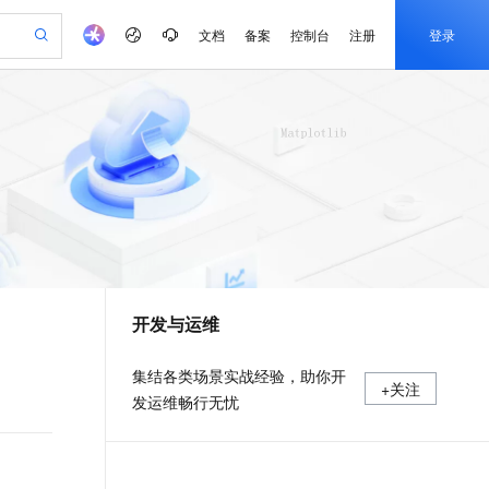
文档
备案
控制台
注册
登录
验
作计划
器
AI 活动
专业服务
服务伙伴合作计划
开发者社区
加入我们
产品动态
服务平台百炼
阿里云 OPC 创新助力计划
一站式生成采购清单，支持单品或批量购买
io：打造专属 AI 语音助手
S产品伙伴计划（繁花）
峰会
CS
造的大模型服务与应用开发平台
一句话生成原生可编辑精美 PPT 文稿
AI 生产力先锋
Al MaaS 服务伙伴赋能合作
域名
博文
Careers
至高可申请百万元
Qwen3.8-Max 模型上线
开启高性价比 AI 编程新体验
弹性可伸缩的云计算服务
Qwen-Audio-3.0-Realtime 端到端实时语音角色扮演
输入一句话想法, 轻松生成专业的 PPT
先锋实践拓展 AI 生产力的边界
Token 补贴，五大权
计划
海大会
伙伴信用分合作计划
商标
问答
社会招聘
益加速 OPC 成功
eek-V4-Pro
SS
一键部署幻兽帕鲁游戏服务器
飞天发布时刻
HOT
Open Search 向量检索版支
划
备案
电子书
校园招聘
pSeek-V4-Pro
视频创作，一键激活电商全链路生产力
稳定、安全、高性价比、高性能的云存储服务
一键购买专属联机服务器，轻松开启游戏
所见，即是所愿
持视频检索 Pipeline 功能
更多支持
划
公司注册
镜像站
视频生成
语音识别与合成
专属 QwenPaw
漫剧工坊：一站式动画创作平台
AI 实训营
HOT
应用身份服务 (IDaaS)
合作伙伴培训与认证
开发与运维
划
上云迁移
站生成，高效打造优质广告素材
全接入的云上超级电脑
从聊天伙伴进化为能主动干活的本地数字员工
快速生产连贯的高质量长漫剧
从基础到进阶，Agent 创客手把手教你
OpenClaw 管理能力上线
e-1.1-T2V
Qwen3-TTS-Flash
lScope
我要反馈
查询合作伙伴
畅细腻的高质量视频
离线语音合成大模型，多语言方言自适应，低延迟高稳定
n Alibaba Cloud ISV 合作
代维服务
建企业门户网站
10 分钟搭建微信、支付宝小程序
MaxCompute MaxFrame 提
集结各类场景实战经验，助你开
+关注
创新加速
ope
登录合作伙伴管理后台
我要建议
站，无忧落地极速上线
以可视化方式快速构建移动和 PC 门户网站
国内短信简单易用，安全可靠，秒级触达，全球覆盖200+国家和地区。
高效部署网站，快速应用到小程序
供自动弹性内存功能
发运维畅行无忧
e-1.1-I2V
Cosyvoice-V3-Flash
安全
畅自然，细节丰富
高表现力语音合成大模型，语音克隆听感自然
我要投诉
PolarDB
上云场景组合购
Milvus 弹性伸缩功能新增节
伴
漫剧创作，剧本、分镜、视频高效生成
100%兼容MySQL、PostgreSQL，兼容Oracle，支持集中和分布式
覆盖90%+业务场景，专享组合折扣价
点支持范围
2V
VPN
Fun-ASR