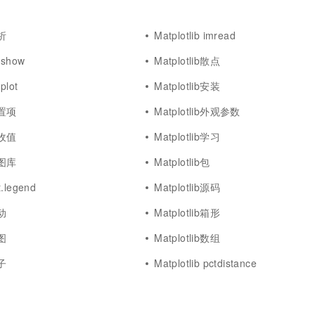
一个 AI 助手
超强辅助，Bol
即刻拥有 DeepSeek-R1 满血版
在企业官网、通讯软件中为客户提供 AI 客服
解析
Matplotlib imread
多种方案随心选，轻松解锁专属 DeepSeek
imshow
Matplotlib散点
plot
Matplotlib安装
配置项
Matplotlib外观参数
接收值
Matplotlib学习
绘图库
Matplotlib包
t.legend
Matplotlib源码
生动
Matplotlib箱形
多图
Matplotlib数组
柱子
Matplotlib pctdistance