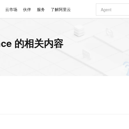
云市场
伙伴
服务
了解阿里云
AI 特惠
数据与 API
成为产品伙伴
企业增值服务
最佳实践
价格计算器
AI 场景体
基础软件
产品伙伴合
阿里云认证
市场活动
配置报价
大模型
istance 的相关内容
自助选配和估算价格
新方式
睿译宝，AI翻译排版一步到位
智启 AI 普惠权益
产品生态集成认证中心
企业支持计划
云上春晚
域名与网站
千问官方 MaaS 平台，为开发者和 Agent 而生，新用户赠送 1 亿 + tokens 额度
Qwen Aud
AI Coding
阿里云Maa
2026 阿里云
云服务器 E
为企业打
数据集
Windows
大模型认证
模型
NEW
NEW
交付可用成果
值低价云产品抢先购
上传文档即自动完成翻译和格式还原
至高享 1亿+免费 tokens，加速 Al 应用落地
提供智能易用的域名与建站服务
智能编程，一键
安全可靠、
产品生态伙伴
专家技术服务
云上奥运之旅
弹性计算合作
阿里云中企出
手机三要素
宝塔 Linux
全部认证
价格优势
有专属领域专家
GLM-5.2：长任务时代开源旗舰模型
阿里云 OPC 创新助力计划
千问大模型
即刻拥有 DeepS
AI 电商营销
对象存储 O
大模型
产品生态伙伴工作台
企业增值服务台
云栖战略参考
云存储合作计
云栖大会
身份实名认证
CentOS
训练营
推动算力普惠，释放技术红利
最高返9万
多领域专家智能体,一键组建 AI 虚拟交付团队
快速构建应用程序和网站，即刻迈出上云第一步
至高百万元 Token 补贴，加速一人公司成长
多元化、高性能、安全可靠的大模型服务
真正可用的 1M 上下文,一次完成代码全链路开发
轻松解锁专属 Dee
从图文生成到
云上的中国
数据库合作计
活动全景
短信
Docker
图片和
站式影视创作平台
Hermes Agent，打造自进化智能体
Token Plan 模型订阅计划
数字证书管理服务（原SSL证书）
5 分钟轻松部署
AI 广告创作
无影云电脑
企业成长
NEW
信息公告
看见新力量
云网络合作计
OCR 文字识别
JAVA
证享300元代金券
可视化编排打通从文字构思到成片全链路闭环
全托管，含MySQL、PostgreSQL、SQL Server、MariaDB多引擎
自主进化，持久记忆，越用越聪明
Qwen3.8-Max 首发尝鲜，限时加量 10 倍，夜间低至2折
实现全站HTTPS，呈现可信的WEB访问
图文、视频一
随时随地安
Kimi-K3
HappyHors
NEW
魔搭 Mode
loud
服务实践
官网公告
Kimi 最新旗舰模型，长程编程与推理利器
让文字生成流
金融模力时刻
Salesforce O
版
发票查验
全能环境
Claude Code + GStack 打造工程团队
千问办公，限时限量积分加倍
Qoder
低代码高效构
AI 建站
短信服务
型
NEW
作计划
计划
创新中心
魔搭 ModelSc
健康状态
理服务
让AI从“聊天伙伴”进化为能干活的“数字员工”
安装技能 GStack，拥有专属 AI 工程团队
你的AI工作搭子，覆盖日常办公高频场景
面向真实软件的智能体编程平台
0 代码专业建
客户案例
天气预报查询
操作系统
Deepseek-v4-pro
HappyHors
态合作计划
态智能体模型
旗舰 MoE 大模型，百万上下文与顶尖推理能力
图生视频，流
同享
万小智 AI 建站低至 15元/月
Qoder CN
AI 短剧/漫剧
云原生数据库 
快递物流查询
WordPress
成为服务伙
高校合作
点，立即开启云上创新
覆盖公网/内网、递归/权威、移动APP等全场景解析服务
送.CN域名，送备案服务码
基于千问大模型等，支持代码智能生成、研发智能问答
AI助力短剧
GLM-5.2
Wan2.7-T
Ubuntu