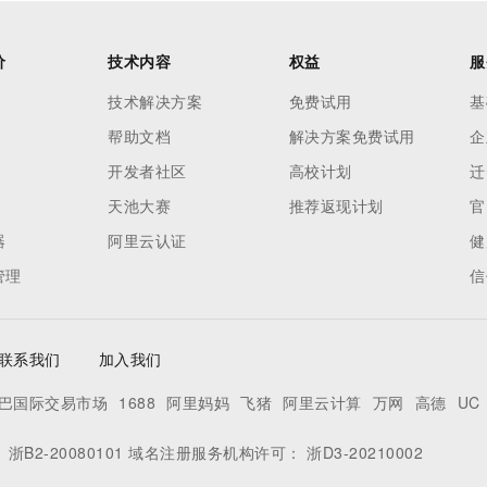
价
技术内容
权益
服
技术解决方案
免费试用
基
帮助文档
解决方案免费试用
企
开发者社区
高校计划
迁
天池大赛
推荐返现计划
官
器
阿里云认证
健
管理
信
联系我们
加入我们
巴国际交易市场
1688
阿里妈妈
飞猪
阿里云计算
万网
高德
UC
：
浙B2-20080101
域名注册服务机构许可：
浙D3-20210002