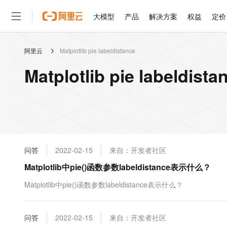
大模型
产品
解决方案
权益
定价
阿里云
Matplotlib pie labeldistance
大模型
产品
解决方案
权益
定价
云市场
伙伴
服务
了解阿里云
精选产品
精选解决方案
普惠上云
产品定价
精选商城
成为销售伙伴
售前咨询
为什么选择阿里云
千问AI平台
Matplotlib pie labeld
了解云产品的定价详情
大模型服务平台百炼
千问办公，解锁你的工作
普惠上云 官方力荐
分销伙伴
在线服务
网站建设
什么是云计算
大
大模型服务与应用平台
企业级Agent产品，直接
云服务器38元/年起，超
咨询伙伴
多端小程序
技术领先
云上成本管理
售后服务
轻量应用服务器
Agency Agents：拥
官方推荐返现计划
大模型
精选产品
精选解决方案
Salesforce 国际版订阅
稳定可靠
管理和优化成本
推荐新用户得奖励，单订单
销售伙伴合作计划
自助服务
友盟天域
安全合规
人工智能与机器学习
AI
文本生成
云数据库 RDS
HappyHorse 打造一
云工开物
无影生态合作计划
在线服务
问答
2022-02-15
来自：开发者社区
观测云
分析师报告
高校专属算力普惠，学生认
计算
互联网应用开发
Qwen3.8-Max
HOT
Salesforce On Alibaba C
工单服务
Matplotlib中pie()函数参数labeldistance表示什么？
智能体时代全能旗舰模型
Tuya 物联网平台阿里云
研究报告与白皮书
人工智能平台 PAI
快速拥有专属 OpenClaw
大模
Consulting Partner 合
大数据
容器
免费试用
短信专区
一站式AI开发、训练和推
Matplotlib中pie()函数参数labeldistance表示什么？
蓝凌 OA
Qwen3.7-Plus
AI 大模型销售与服务生
现代化应用
存储
天池大赛
能看、能想、能动手的多模
云解析DNS
解决方案免费试用 新老
电子合同
最高领取价值200元试用
安全
问答
网络与CDN
2022-02-15
来自：开发者社区
AI 算法大赛
Qwen3-VL-Plus
畅捷通