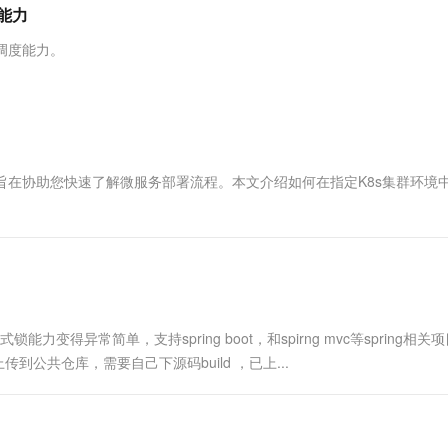
服务生态伙伴
视觉 Coding、空间感知、多模态思考等全面升级
1M上下文，专为长程任务能力而生
云工开物
度能力
企业应用
Works
Night Plan 支持 Qwen 3.8-Max
云原生大数据计算服务 MaxCompute
AI 办公
容器服务 Kub
NEW
Red Hat
30+ 款产品免费体验
Data Agent 驱动的一站式 Data+AI 开发治理平台
夜间 5 折，Qwen/Meoo/TokenPlan 客户专享
面向分析的企业级SaaS模式云数据仓库
AI智能应用
提供一站式管
科研合作
务调度能力。
ERP
堂（旗舰版）
SUSE
智能客服
AI 应用构建
大模型原生
CRM
防护产品
2个月
自动承接线索
建站小程序
Qoder
大模型服务平台百炼-应用模版
OA 办公系统
HOT
NEW
面向真实软件
个人版上线、团队版降价；千问3.8-Max首发发尝鲜
丰富多元化的应用模版和解决方案
力提升
财税管理
模板建站
的Demo，旨在协助您快速了解微服务部署流程。本文介绍如何在指定K8s集群环境
万有无界
大模型服务平台百炼-智能体
400电话
定制建站
的模型效果
灵活可视化地构建企业级 Agent
方案
广告营销
模板小程序
秒悟
人工智能平台 PAI
定制小程序
云端极速 AI 
新一代 AI 视频生成模型，深度适配广告营销等场景
AI Native 的算法工程平台，一站式完成建模、训练、推理服务部署
APP 开发
布式锁能力变得异常简单，支持spring boot，和spirng mvc等spring相
建站系统
还没上传到公共仓库，需要自己下源码build ，已上...
AI 应用
10分钟微调：让0.6B模型媲美235B模
多模态数据信
型
依托云原生高可用架构,实现Dify私有化部署
用1%尺寸在特定领域达到大模型90%以上效果