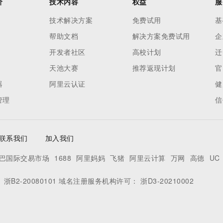
价
技术内容
权益
服
技术解决方案
免费试用
基
帮助文档
解决方案免费试用
企
开发者社区
高校计划
迁
天池大赛
推荐返现计划
官
器
阿里云认证
健
管理
信
联系我们
加入我们
巴国际交易市场
1688
阿里妈妈
飞猪
阿里云计算
万网
高德
UC
：
浙B2-20080101
域名注册服务机构许可：
浙D3-20210002