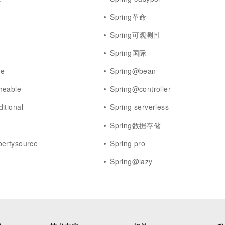
Spring革命
Spring可观测性
Spring国际
ue
Spring@bean
heable
Spring@controller
itional
Spring serverless
Spring数据存储
ertysource
Spring pro
Spring@lazy