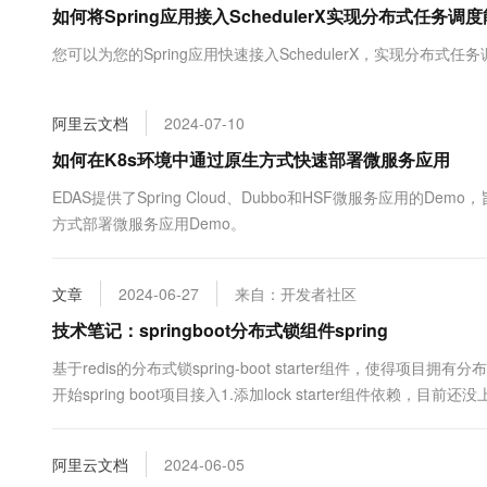
如何将Spring应用接入SchedulerX实现分布式任务调
大数据开发治理平台 Data
AI 产品 免费试用
网络
安全
云开发大赛
Tableau 订阅
1亿+ 大模型 tokens 和 
您可以为您的Spring应用快速接入SchedulerX，实现分布式任
可观测
入门学习赛
中间件
AI空中课堂在线直播课
云防火墙
140+云产品 免费试用
大模型服务
上云与迁云
云原生的云上边界网络安全
产品新客免费试用，最长1
数据库
阿里云文档
2024-07-10
生态解决方案
千问AI平台-Token Plan
企业出海
大模型ACA认证体验
如何在K8s环境中通过原生方式快速部署微服务应用
大数据计算
助力企业全员 AI 认知与能
行业生态解决方案
政企业务
EDAS提供了Spring Cloud、Dubbo和HSF微服务应用
媒体服务
千问AI平台-模型体验
开发者生态解决方案
方式部署微服务应用Demo。
在线体验全尺寸、多种模态
企业服务与云通信
AI 开发和 AI 应用解决
Happy 系列大模型
域名与网站
文章
2024-06-27
来自：开发者社区
技术笔记：springboot分布式锁组件spring
终端用户计算
基于redis的分布式锁spring-boot starter组件，使得项目拥有分
Serverless
大模型解决方案
开始spring boot项目接入1.添加lock starter组件依赖，目前
开发工具
快速部署 Dify，高效搭建 
阿里云文档
2024-06-05
迁移与运维管理