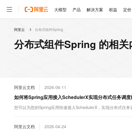
大模型
产品
解决方案
权益
定价
阿里云
分布式组件Spring
大模型
产品
解决方案
权益
定价
云市场
伙伴
服务
了解阿里云
精选产品
精选解决方案
普惠上云
产品定价
精选商城
成为销售伙伴
售前咨询
为什么选择阿里云
千问AI平台
分布式组件Spring 的相
了解云产品的定价详情
大模型服务平台百炼
千问办公，解锁你的工作
普惠上云 官方力荐
分销伙伴
在线服务
网站建设
什么是云计算
大
大模型服务与应用平台
企业级Agent产品，直接
云服务器38元/年起，超
咨询伙伴
多端小程序
技术领先
云上成本管理
售后服务
轻量应用服务器
Agency Agents：拥
官方推荐返现计划
大模型
精选产品
精选解决方案
Salesforce 国际版订阅
稳定可靠
管理和优化成本
推荐新用户得奖励，单订单
销售伙伴合作计划
自助服务
友盟天域
安全合规
人工智能与机器学习
AI
文本生成
云数据库 RDS
HappyHorse 打造一
云工开物
无影生态合作计划
在线服务
阿里云文档
2026-06-11
观测云
分析师报告
高校专属算力普惠，学生认
计算
互联网应用开发
Qwen3.8-Max
HOT
Salesforce On Alibaba C
工单服务
如何将Spring应用接入SchedulerX实现分布式任务调
智能体时代全能旗舰模型
Tuya 物联网平台阿里云
研究报告与白皮书
人工智能平台 PAI
快速拥有专属 OpenClaw
大模
Consulting Partner 合
大数据
容器
免费试用
短信专区
一站式AI开发、训练和推
您可以为您的Spring应用快速接入SchedulerX，实现分布式任
蓝凌 OA
Qwen3.7-Plus
AI 大模型销售与服务生
现代化应用
存储
天池大赛
能看、能想、能动手的多模
云解析DNS
解决方案免费试用 新老
电子合同
最高领取价值200元试用
安全
阿里云文档
网络与CDN
2026-04-24
AI 算法大赛
Qwen3-VL-Plus
畅捷通