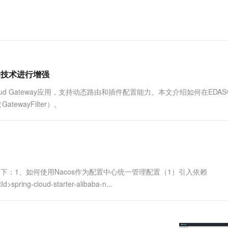
一个 AI 助手
超强辅助，Bol
即刻拥有 DeepSeek-R1 满血版
在企业官网、通讯软件中为客户提供 AI 客服
多种方案随心选，轻松解锁专属 DeepSeek
gent技术进行增强
 Cloud Gateway应用，支持动态路由和插件配置能力。本文介绍如何在EDA
tewayFilter）。
心总结步骤如下：1、如何使用Nacos作为配置中心统一管理配置（1）引入依赖
>spring-cloud-starter-alibaba-n...