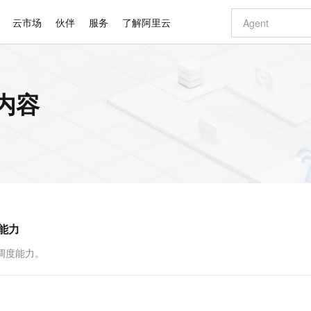
云市场
伙伴
服务
了解阿里云
AI 特惠
数据与 API
成为产品伙伴
企业增值服务
最佳实践
价格计算器
AI 场景体
基础软件
产品伙伴合
阿里云认证
市场活动
配置报价
大模型
关内容
自助选配和估算价格
新方式
睿译宝，AI翻译排版一步到位
智启 AI 普惠权益
产品生态集成认证中心
企业支持计划
云上春晚
域名与网站
千问官方 MaaS 平台，为开发者和 Agent 而生，新用户赠送 1 亿 + tokens 额度
Qwen Aud
AI Coding
阿里云Maa
2026 阿里云
云服务器 E
为企业打
数据集
Windows
大模型认证
模型
NEW
NEW
交付可用成果
值低价云产品抢先购
上传文档即自动完成翻译和格式还原
至高享 1亿+免费 tokens，加速 Al 应用落地
提供智能易用的域名与建站服务
智能编程，一键
安全可靠、
产品生态伙伴
专家技术服务
云上奥运之旅
弹性计算合作
阿里云中企出
手机三要素
宝塔 Linux
全部认证
价格优势
有专属领域专家
GLM-5.2：长任务时代开源旗舰模型
阿里云 OPC 创新助力计划
千问大模型
即刻拥有 DeepS
AI 电商营销
对象存储 O
大模型
产品生态伙伴工作台
企业增值服务台
云栖战略参考
云存储合作计
云栖大会
身份实名认证
CentOS
训练营
推动算力普惠，释放技术红利
最高返9万
多领域专家智能体,一键组建 AI 虚拟交付团队
快速构建应用程序和网站，即刻迈出上云第一步
至高百万元 Token 补贴，加速一人公司成长
多元化、高性能、安全可靠的大模型服务
真正可用的 1M 上下文,一次完成代码全链路开发
轻松解锁专属 Dee
从图文生成到
云上的中国
数据库合作计
活动全景
短信
Docker
图片和
站式影视创作平台
Hermes Agent，打造自进化智能体
Token Plan 模型订阅计划
数字证书管理服务（原SSL证书）
5 分钟轻松部署
AI 广告创作
无影云电脑
企业成长
NEW
信息公告
看见新力量
云网络合作计
OCR 文字识别
JAVA
证享300元代金券
可视化编排打通从文字构思到成片全链路闭环
全托管，含MySQL、PostgreSQL、SQL Server、MariaDB多引擎
自主进化，持久记忆，越用越聪明
Qwen3.8-Max 首发尝鲜，限时加量 10 倍，夜间低至2折
实现全站HTTPS，呈现可信的WEB访问
图文、视频一
随时随地安
Kimi-K3
HappyHors
NEW
魔搭 Mode
loud
服务实践
官网公告
度能力
Kimi 最新旗舰模型，长程编程与推理利器
让文字生成流
金融模力时刻
Salesforce O
版
发票查验
全能环境
Claude Code + GStack 打造工程团队
千问办公，限时限量积分加倍
Qoder
低代码高效构
AI 建站
短信服务
型
NEW
作计划
计划
创新中心
魔搭 ModelSc
健康状态
理服务
让AI从“聊天伙伴”进化为能干活的“数字员工”
安装技能 GStack，拥有专属 AI 工程团队
你的AI工作搭子，覆盖日常办公高频场景
面向真实软件的智能体编程平台
0 代码专业建
务调度能力。
客户案例
天气预报查询
操作系统
Deepseek-v4-pro
HappyHors
态合作计划
态智能体模型
旗舰 MoE 大模型，百万上下文与顶尖推理能力
图生视频，流
同享
万小智 AI 建站低至 15元/月
Qoder CN
AI 短剧/漫剧
云原生数据库 
快递物流查询
WordPress
成为服务伙
高校合作
点，立即开启云上创新
覆盖公网/内网、递归/权威、移动APP等全场景解析服务
送.CN域名，送备案服务码
基于千问大模型等，支持代码智能生成、研发智能问答
AI助力短剧
GLM-5.2
Wan2.7-T
Ubuntu