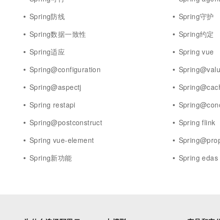
Spring防线
Spring守护
Spring数据一致性
Spring约定
Spring适应
Spring vue
Spring@configuration
Spring@val
Spring@aspectj
Spring@cac
Spring restapi
Spring@cond
Spring@postconstruct
Spring flink
Spring vue-element
Spring@prop
Spring新功能
Spring edas