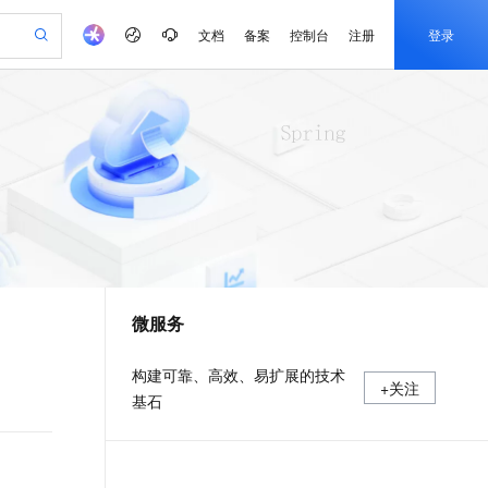
文档
备案
控制台
注册
登录
验
作计划
器
AI 活动
专业服务
服务伙伴合作计划
开发者社区
加入我们
产品动态
服务平台百炼
阿里云 OPC 创新助力计划
一站式生成采购清单，支持单品或批量购买
io：打造专属 AI 语音助手
S产品伙伴计划（繁花）
峰会
CS
造的大模型服务与应用开发平台
一句话生成原生可编辑精美 PPT 文稿
AI 生产力先锋
Al MaaS 服务伙伴赋能合作
域名
博文
Careers
至高可申请百万元
Qwen3.8-Max 模型上线
开启高性价比 AI 编程新体验
弹性可伸缩的云计算服务
Qwen-Audio-3.0-Realtime 端到端实时语音角色扮演
输入一句话想法, 轻松生成专业的 PPT
先锋实践拓展 AI 生产力的边界
Token 补贴，五大权
计划
海大会
伙伴信用分合作计划
商标
问答
社会招聘
益加速 OPC 成功
eek-V4-Pro
SS
一键部署幻兽帕鲁游戏服务器
飞天发布时刻
HOT
Open Search 向量检索版支
划
备案
电子书
校园招聘
pSeek-V4-Pro
视频创作，一键激活电商全链路生产力
稳定、安全、高性价比、高性能的云存储服务
一键购买专属联机服务器，轻松开启游戏
所见，即是所愿
持视频检索 Pipeline 功能
更多支持
划
公司注册
镜像站
视频生成
语音识别与合成
专属 QwenPaw
漫剧工坊：一站式动画创作平台
AI 实训营
HOT
应用身份服务 (IDaaS)
合作伙伴培训与认证
微服务
划
上云迁移
站生成，高效打造优质广告素材
全接入的云上超级电脑
从聊天伙伴进化为能主动干活的本地数字员工
快速生产连贯的高质量长漫剧
从基础到进阶，Agent 创客手把手教你
OpenClaw 管理能力上线
e-1.1-T2V
Qwen3-TTS-Flash
lScope
我要反馈
查询合作伙伴
畅细腻的高质量视频
离线语音合成大模型，多语言方言自适应，低延迟高稳定
n Alibaba Cloud ISV 合作
代维服务
建企业门户网站
10 分钟搭建微信、支付宝小程序
MaxCompute MaxFrame 提
构建可靠、高效、易扩展的技术
+关注
创新加速
ope
登录合作伙伴管理后台
我要建议
站，无忧落地极速上线
以可视化方式快速构建移动和 PC 门户网站
国内短信简单易用，安全可靠，秒级触达，全球覆盖200+国家和地区。
高效部署网站，快速应用到小程序
供自动弹性内存功能
基石
e-1.1-I2V
Cosyvoice-V3-Flash
安全
畅自然，细节丰富
高表现力语音合成大模型，语音克隆听感自然
我要投诉
PolarDB
上云场景组合购
Milvus 弹性伸缩功能新增节
伴
漫剧创作，剧本、分镜、视频高效生成
100%兼容MySQL、PostgreSQL，兼容Oracle，支持集中和分布式
覆盖90%+业务场景，专享组合折扣价
点支持范围
2V
VPN
Fun-ASR