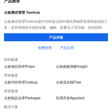
产品推荐
云效测试管理 Testhub
云效测试管理Testhub是针对研发过程中测试用例库管理而提供的工
具，支持用例库分组的创建、编辑、批量导入等功能，告别传统项
目管理中测试用例重复撰写、用例信息共享不易的问题，成为测试
产品详情
人员专属的「武器库」。
免费使用
产品文档
组织敏捷
云效项目协作Projex
云效效能洞察Insight
研发敏捷
云效代码管理Codeup
云效流水线Flow
研发敏捷
云效制品仓库Packages
应用开发Appstack
解决方案