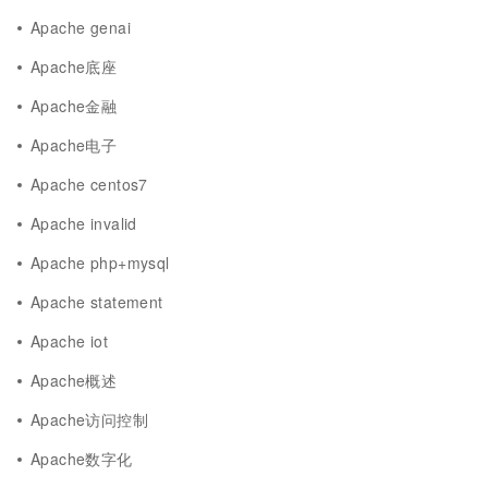
Apache genai
Apache底座
Apache金融
Apache电子
Apache centos7
Apache invalid
Apache php+mysql
Apache statement
Apache iot
Apache概述
Apache访问控制
Apache数字化