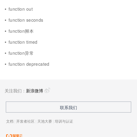
function out
function seconds
function脚本
function timed
function异常
function deprecated
关注我们：
新浪微博
联系我们
文档
|
开发者社区
|
天池大赛
|
培训与认证