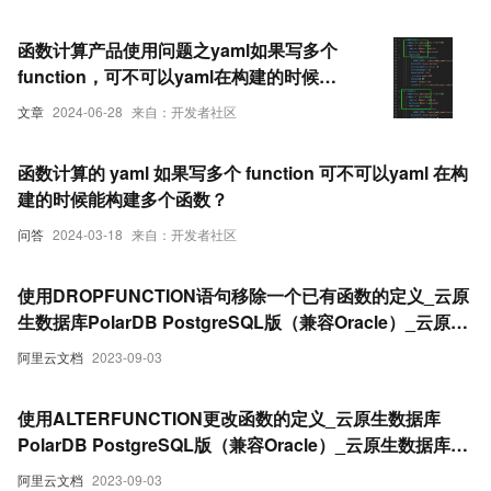
函数计算产品使用问题之yaml如果写多个
function，可不可以yaml在构建的时候能
构建多个函数
文章
2024-06-28
来自：开发者社区
函数计算的 yaml 如果写多个 function 可不可以yaml 在构
建的时候能构建多个函数？
问答
2024-03-18
来自：开发者社区
使用DROPFUNCTION语句移除一个已有函数的定义_云原
生数据库PolarDB PostgreSQL版（兼容Oracle）_云原生
数据库 PolarDB(PolarDB)
阿里云文档
2023-09-03
使用ALTERFUNCTION更改函数的定义_云原生数据库
PolarDB PostgreSQL版（兼容Oracle）_云原生数据库
PolarDB(PolarDB)
阿里云文档
2023-09-03