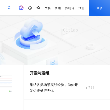
文档
备案
控制台
注册
登录
验
作计划
器
AI 活动
专业服务
服务伙伴合作计划
开发者社区
加入我们
产品动态
服务平台百炼
阿里云 OPC 创新助力计划
一站式生成采购清单，支持单品或批量购买
io：打造专属 AI 语音助手
S产品伙伴计划（繁花）
峰会
CS
造的大模型服务与应用开发平台
一句话生成原生可编辑精美 PPT 文稿
AI 生产力先锋
Al MaaS 服务伙伴赋能合作
域名
博文
Careers
至高可申请百万元
Qwen3.8-Max 模型上线
开启高性价比 AI 编程新体验
弹性可伸缩的云计算服务
Qwen-Audio-3.0-Realtime 端到端实时语音角色扮演
输入一句话想法, 轻松生成专业的 PPT
先锋实践拓展 AI 生产力的边界
Token 补贴，五大权
计划
海大会
伙伴信用分合作计划
商标
问答
社会招聘
益加速 OPC 成功
eek-V4-Pro
SS
一键部署幻兽帕鲁游戏服务器
飞天发布时刻
HOT
Open Search 向量检索版支
划
备案
电子书
校园招聘
pSeek-V4-Pro
视频创作，一键激活电商全链路生产力
稳定、安全、高性价比、高性能的云存储服务
一键购买专属联机服务器，轻松开启游戏
所见，即是所愿
持视频检索 Pipeline 功能
更多支持
划
公司注册
镜像站
视频生成
语音识别与合成
专属 QwenPaw
漫剧工坊：一站式动画创作平台
AI 实训营
HOT
应用身份服务 (IDaaS)
合作伙伴培训与认证
开发与运维
划
上云迁移
站生成，高效打造优质广告素材
全接入的云上超级电脑
从聊天伙伴进化为能主动干活的本地数字员工
快速生产连贯的高质量长漫剧
从基础到进阶，Agent 创客手把手教你
OpenClaw 管理能力上线
e-1.1-T2V
Qwen3-TTS-Flash
lScope
我要反馈
查询合作伙伴
畅细腻的高质量视频
离线语音合成大模型，多语言方言自适应，低延迟高稳定
n Alibaba Cloud ISV 合作
代维服务
建企业门户网站
10 分钟搭建微信、支付宝小程序
MaxCompute MaxFrame 提
集结各类场景实战经验，助你开
+关注
创新加速
ope
登录合作伙伴管理后台
我要建议
站，无忧落地极速上线
以可视化方式快速构建移动和 PC 门户网站
国内短信简单易用，安全可靠，秒级触达，全球覆盖200+国家和地区。
高效部署网站，快速应用到小程序
供自动弹性内存功能
发运维畅行无忧
e-1.1-I2V
Cosyvoice-V3-Flash
安全
畅自然，细节丰富
高表现力语音合成大模型，语音克隆听感自然
我要投诉
PolarDB
上云场景组合购
Milvus 弹性伸缩功能新增节
伴
漫剧创作，剧本、分镜、视频高效生成
100%兼容MySQL、PostgreSQL，兼容Oracle，支持集中和分布式
覆盖90%+业务场景，专享组合折扣价
点支持范围
2V
VPN
Fun-ASR