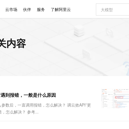
云市场
伙伴
服务
了解阿里云
AI 特惠
数据与 API
成为产品伙伴
企业增值服务
最佳实践
价格计算器
AI 场景体
基础软件
产品伙伴合
阿里云认证
市场活动
配置报价
大模型
相关内容
自助选配和估算价格
新方式
睿译宝，AI翻译排版一步到位
智启 AI 普惠权益
产品生态集成认证中心
企业支持计划
云上春晚
域名与网站
千问官方 MaaS 平台，为开发者和 Agent 而生，新用户赠送 1 亿 + tokens 额度
Qwen Aud
AI Coding
阿里云Maa
2026 阿里云
云服务器 E
为企业打
数据集
Windows
大模型认证
模型
NEW
NEW
交付可用成果
值低价云产品抢先购
上传文档即自动完成翻译和格式还原
至高享 1亿+免费 tokens，加速 Al 应用落地
提供智能易用的域名与建站服务
智能编程，一键
安全可靠、
产品生态伙伴
专家技术服务
云上奥运之旅
弹性计算合作
阿里云中企出
手机三要素
宝塔 Linux
全部认证
价格优势
有专属领域专家
GLM-5.2：长任务时代开源旗舰模型
阿里云 OPC 创新助力计划
千问大模型
即刻拥有 DeepS
AI 电商营销
对象存储 O
大模型
产品生态伙伴工作台
企业增值服务台
云栖战略参考
云存储合作计
云栖大会
身份实名认证
CentOS
训练营
推动算力普惠，释放技术红利
最高返9万
多领域专家智能体,一键组建 AI 虚拟交付团队
快速构建应用程序和网站，即刻迈出上云第一步
至高百万元 Token 补贴，加速一人公司成长
多元化、高性能、安全可靠的大模型服务
真正可用的 1M 上下文,一次完成代码全链路开发
轻松解锁专属 Dee
从图文生成到
云上的中国
数据库合作计
活动全景
短信
Docker
图片和
站式影视创作平台
Hermes Agent，打造自进化智能体
Token Plan 模型订阅计划
数字证书管理服务（原SSL证书）
5 分钟轻松部署
AI 广告创作
无影云电脑
企业成长
NEW
信息公告
看见新力量
云网络合作计
OCR 文字识别
JAVA
证享300元代金券
可视化编排打通从文字构思到成片全链路闭环
全托管，含MySQL、PostgreSQL、SQL Server、MariaDB多引擎
自主进化，持久记忆，越用越聪明
Qwen3.8-Max 首发尝鲜，限时加量 10 倍，夜间低至2折
实现全站HTTPS，呈现可信的WEB访问
图文、视频一
随时随地安
Kimi-K3
HappyHors
NEW
魔搭 Mode
loud
服务实践
官网公告
移时遇到报错，一般是什么原因
Kimi 最新旗舰模型，长程编程与推理利器
让文字生成流
金融模力时刻
Salesforce O
版
发票查验
全能环境
Claude Code + GStack 打造工程团队
千问办公，限时限量积分加倍
Qoder
低代码高效构
AI 建站
短信服务
型
NEW
作计划
计划
创新中心
魔搭 ModelSc
健康状态
理服务
让AI从“聊天伙伴”进化为能干活的“数字员工”
安装技能 GStack，拥有专属 AI 工程团队
你的AI工作搭子，覆盖日常办公高频场景
面向真实软件的智能体编程平台
0 代码专业建
，输入参数后，一直调用报错，怎么解决？ 调云效API”更
客户案例
天气预报查询
操作系统
Deepseek-v4-pro
HappyHors
态合作计划
错，怎么解决？ 参考...
态智能体模型
旗舰 MoE 大模型，百万上下文与顶尖推理能力
图生视频，流
同享
万小智 AI 建站低至 15元/月
Qoder CN
AI 短剧/漫剧
云原生数据库 
快递物流查询
WordPress
成为服务伙
高校合作
点，立即开启云上创新
覆盖公网/内网、递归/权威、移动APP等全场景解析服务
送.CN域名，送备案服务码
基于千问大模型等，支持代码智能生成、研发智能问答
AI助力短剧
GLM-5.2
Wan2.7-T
Ubuntu