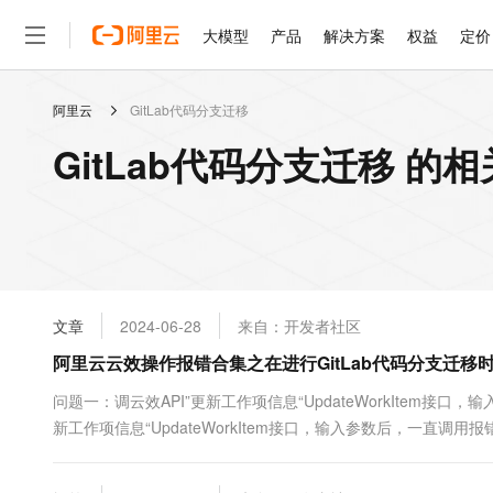
大模型
产品
解决方案
权益
定价
阿里云
GitLab代码分支迁移
大模型
产品
解决方案
权益
定价
云市场
伙伴
服务
了解阿里云
精选产品
精选解决方案
普惠上云
产品定价
精选商城
成为销售伙伴
售前咨询
为什么选择阿里云
千问AI平台
GitLab代码分支迁移 的
了解云产品的定价详情
大模型服务平台百炼
千问办公，解锁你的工作
普惠上云 官方力荐
分销伙伴
在线服务
网站建设
什么是云计算
大
大模型服务与应用平台
企业级Agent产品，直接
云服务器38元/年起，超
咨询伙伴
多端小程序
技术领先
云上成本管理
售后服务
轻量应用服务器
Agency Agents：拥
官方推荐返现计划
大模型
精选产品
精选解决方案
Salesforce 国际版订阅
稳定可靠
管理和优化成本
推荐新用户得奖励，单订单
销售伙伴合作计划
自助服务
友盟天域
安全合规
人工智能与机器学习
AI
文本生成
云数据库 RDS
HappyHorse 打造一
云工开物
无影生态合作计划
在线服务
文章
2024-06-28
来自：开发者社区
观测云
分析师报告
高校专属算力普惠，学生认
计算
互联网应用开发
Qwen3.8-Max
HOT
Salesforce On Alibaba C
工单服务
阿里云云效操作报错合集之在进行GitLab代码分支迁
智能体时代全能旗舰模型
Tuya 物联网平台阿里云
研究报告与白皮书
人工智能平台 PAI
快速拥有专属 OpenClaw
大模
Consulting Partner 合
大数据
容器
免费试用
短信专区
一站式AI开发、训练和推
问题一：调云效API”更新工作项信息“UpdateWorkItem接口
蓝凌 OA
Qwen3.7-Plus
AI 大模型销售与服务生
现代化应用
新工作项信息“UpdateWorkItem接口，输入参数后，一直调用报
存储
天池大赛
能看、能想、能动手的多模
云解析DNS
解决方案免费试用 新老
电子合同
最高领取价值200元试用
安全
网络与CDN
AI 算法大赛
Qwen3-VL-Plus
畅捷通