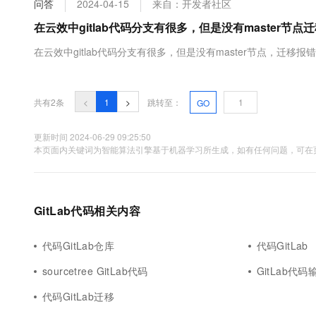
问答
2024-04-15
来自：开发者社区
大数据开发治理平台 Data
AI 产品 免费试用
网络
安全
云开发大赛
Tableau 订阅
在云效中gitlab代码分支有很多，但是没有master节点
1亿+ 大模型 tokens 和 
可观测
入门学习赛
中间件
AI空中课堂在线直播课
在云效中gitlab代码分支有很多，但是没有master节点，迁移报
云防火墙
140+云产品 免费试用
大模型服务
上云与迁云
云原生的云上边界网络安全
产品新客免费试用，最长1
数据库
生态解决方案
千问AI平台-Token Plan
企业出海
大模型ACA认证体验
大数据计算
共有2条
<
1
>
跳转至：
GO
助力企业全员 AI 认知与能
行业生态解决方案
政企业务
媒体服务
千问AI平台-模型体验
更新时间 2024-06-29 09:25:50
开发者生态解决方案
本页面内关键词为智能算法引擎基于机器学习所生成，如有任何问题，可在页
在线体验全尺寸、多种模态
企业服务与云通信
AI 开发和 AI 应用解决
Happy 系列大模型
域名与网站
GitLab代码相关内容
终端用户计算
Serverless
代码GitLab仓库
代码GitLab
大模型解决方案
sourcetree GitLab代码
GitLab代
开发工具
快速部署 Dify，高效搭建 
代码GitLab迁移
迁移与运维管理