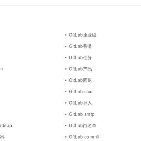
一个 AI 助手
超强辅助，Bol
即刻拥有 DeepSeek-R1 满血版
在企业官网、通讯软件中为客户提供 AI 客服
多种方案随心选，轻松解锁专属 DeepSeek
GitLab企业级
GitLab香港
GitLab任务
en
GitLab产品
GitLab回退
GitLab cicd
GitLab导入
GitLab smtp
odeup
GitLab白名单
邮件
GitLab commit