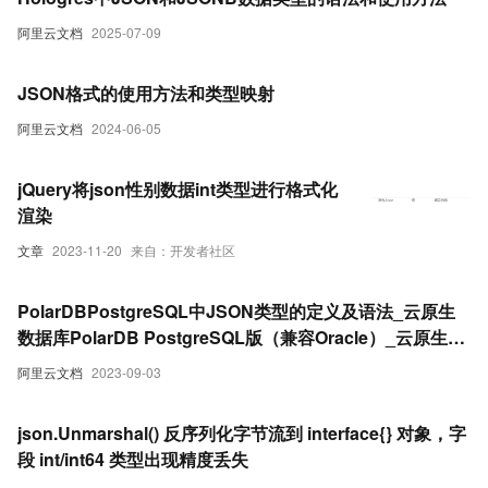
阿里云文档
2025-07-09
JSON格式的使用方法和类型映射
阿里云文档
2024-06-05
jQuery将json性别数据int类型进行格式化
渲染
文章
2023-11-20
来自：开发者社区
PolarDBPostgreSQL中JSON类型的定义及语法_云原生
数据库PolarDB PostgreSQL版（兼容Oracle）_云原生数
据库 PolarDB(PolarDB)
阿里云文档
2023-09-03
json.Unmarshal() 反序列化字节流到 interface{} 对象，字
段 int/int64 类型出现精度丢失