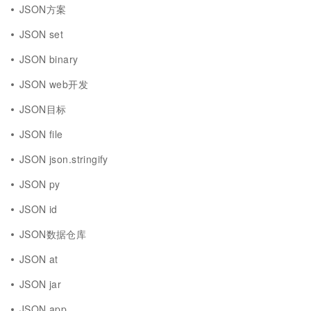
JSON方案
JSON set
JSON binary
JSON web开发
JSON目标
JSON file
JSON json.stringify
JSON py
JSON id
JSON数据仓库
JSON at
JSON jar
JSON app