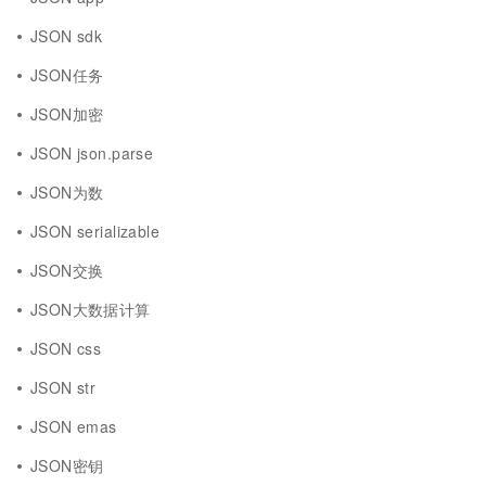
JSON sdk
JSON任务
JSON加密
JSON json.parse
JSON为数
JSON serializable
JSON交换
JSON大数据计算
JSON css
JSON str
JSON emas
JSON密钥