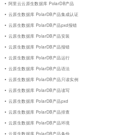
阿里云云原生数据库 PolarDB产品
云原生数据库 PolarDB产品集成认证
云原生数据库 PolarDB产品pxd报错
云原生数据库 PolarDB产品安装
云原生数据库 PolarDB产品报错
云原生数据库 PolarDB产品运行
云原生数据库 PolarDB产品语法
云原生数据库 PolarDB产品只读实例
云原生数据库 PolarDB产品读写
云原生数据库 PolarDB产品pxd
云原生数据库 PolarDB产品排查
云原生数据库 PolarDB产品环境
云原生数据库 PolarDB产品备份