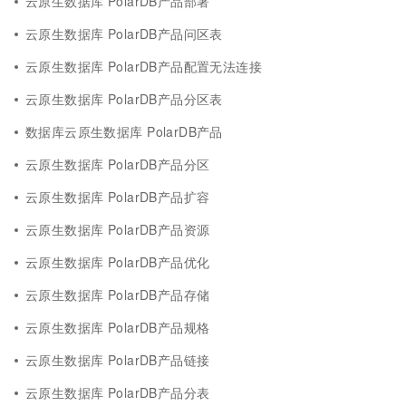
云原生数据库 PolarDB产品部署
云原生数据库 PolarDB产品问区表
云原生数据库 PolarDB产品配置无法连接
云原生数据库 PolarDB产品分区表
数据库云原生数据库 PolarDB产品
云原生数据库 PolarDB产品分区
云原生数据库 PolarDB产品扩容
云原生数据库 PolarDB产品资源
云原生数据库 PolarDB产品优化
云原生数据库 PolarDB产品存储
云原生数据库 PolarDB产品规格
云原生数据库 PolarDB产品链接
云原生数据库 PolarDB产品分表