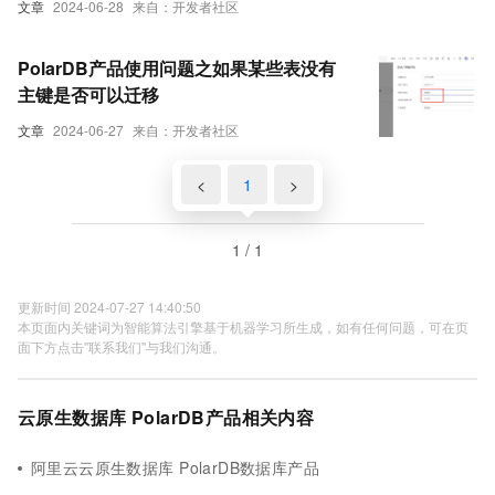
文章
2024-06-28
来自：开发者社区
PolarDB产品使用问题之如果某些表没有
主键是否可以迁移
文章
2024-06-27
来自：开发者社区
<
1
>
1 / 1
更新时间 2024-07-27 14:40:50
本页面内关键词为智能算法引擎基于机器学习所生成，如有任何问题，可在页
面下方点击"联系我们"与我们沟通。
云原生数据库 PolarDB产品相关内容
阿里云云原生数据库 PolarDB数据库产品