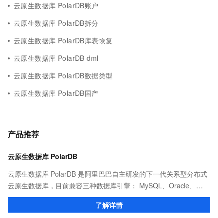
云原生数据库 PolarDB账户
云原生数据库 PolarDB拆分
云原生数据库 PolarDB库表恢复
云原生数据库 PolarDB dml
云原生数据库 PolarDB数据类型
云原生数据库 PolarDB国产
产品推荐
云原生数据库 PolarDB
云原生数据库 PolarDB 是阿里巴巴自主研发的下一代关系型分布式
云原生数据库，目前兼容三种数据库引擎： MySQL、Oracle、
PostgreSQL 。 计算能力最高可扩展至1000核以上，存储容量最高
了解详情
可达 100T。