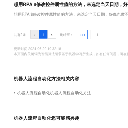
想用RPA $修改控件属性值的方法，来选定当天日期，
大数据开发治理平台 Data
AI 产品 免费试用
网络
安全
云开发大赛
Tableau 订阅
1亿+ 大模型 tokens 和 
想用RPA $修改控件属性值的方法，来选定当天日期，好像也做
可观测
入门学习赛
中间件
AI空中课堂在线直播课
云防火墙
140+云产品 免费试用
大模型服务
上云与迁云
云原生的云上边界网络安全
产品新客免费试用，最长1
数据库
生态解决方案
共有2条
<
1
>
跳转至：
GO
千问AI平台-Token Plan
企业出海
大模型ACA认证体验
大数据计算
助力企业全员 AI 认知与能
行业生态解决方案
更新时间 2024-06-29 10:32:18
政企业务
媒体服务
本页面内关键词为智能算法引擎基于机器学习所生成，如有任何问题，可在页
千问AI平台-模型体验
开发者生态解决方案
在线体验全尺寸、多种模态
企业服务与云通信
AI 开发和 AI 应用解决
Happy 系列大模型
域名与网站
机器人流程自动化方法相关内容
终端用户计算
机器人流程自动化机器人流程自动化方法
Serverless
大模型解决方案
开发工具
快速部署 Dify，高效搭建 
机器人流程自动化您可能感兴趣
迁移与运维管理