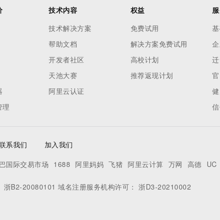
价
技术内容
权益
服
技术解决方案
免费试用
基
帮助文档
解决方案免费试用
企
开发者社区
高校计划
迁
天池大赛
推荐返现计划
官
器
阿里云认证
健
管理
信
联系我们
加入我们
巴国际交易市场
1688
阿里妈妈
飞猪
阿里云计算
万网
高德
UC
：
浙B2-20080101
域名注册服务机构许可：
浙D3-20210002