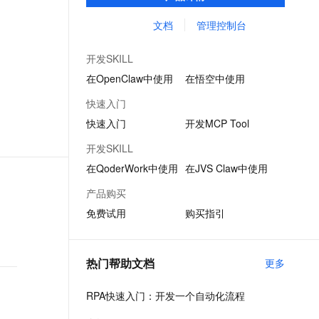
生于2011年（原码栈），已经广泛应用在零
文戏情感细腻自然，动作戏激烈拳拳到肉，实现更强表演能力
支持中英文自由切换，具备更强的噪声鲁棒性
ernetes 版 ACK
云聚AI 严选权益
AI 原生数据库服务发布
SSL 证书
售、政务、制造、银行、保险、金融、医
文档
管理控制台
，一键激活高效办公新体验
理容器应用的 K8s 服务
精选AI产品，从模型到应用全链提效
Agent 数据网关
疗、互联网、教育等行业。
堡垒机
AI 用量加速计划
云原生数据库 PolarDB
开发SKILL
应用
防火墙
、识别商机，让客服更高效、服务更出色。
新老同享，达量后返
Agentic Database 发布
在OpenClaw中使用
在悟空中使用
千问办公
主机安全
NEW
快速入门
的智能体编程平台
一站式AI生产力平台
快速入门
开发MCP Tool
AI 应用及服务市场
伶鹊
开发SKILL
企业级人与Agent协作平台，接入和调度多个数字员工
智能客服平台，对话机器人、对话分析、智能外呼
AI 应用
在QoderWork中使用
在JVS Claw中使用
大模型服务平台百炼 - 全妙
大模型
产品购买
应用创作平台
多模态内容创作工具，已接入 DeepSeek
免费试用
购买指引
自然语言处理
数据标注
热门帮助文档
更多
机器学习
息提取
与 AI 智能体进行实时音视频通话
RPA快速入门：开发一个自动化流程
从文本、图片、视频中提取结构化的属性信息
构建支持视频理解的 AI 音视频实时通话应用