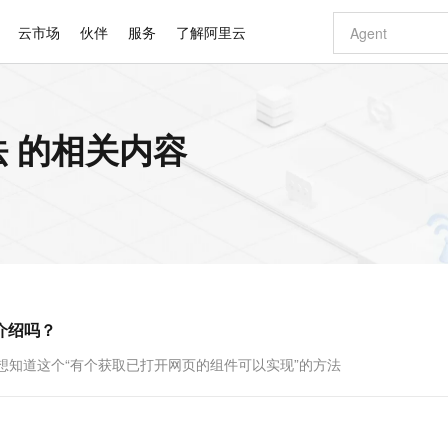
云市场
伙伴
服务
了解阿里云
AI 特惠
数据与 API
成为产品伙伴
企业增值服务
最佳实践
价格计算器
AI 场景体
基础软件
产品伙伴合
阿里云认证
市场活动
配置报价
大模型
 的相关内容
自助选配和估算价格
新方式
睿译宝，AI翻译排版一步到位
智启 AI 普惠权益
产品生态集成认证中心
企业支持计划
云上春晚
域名与网站
千问官方 MaaS 平台，为开发者和 Agent 而生，新用户赠送 1 亿 + tokens 额度
Qwen Aud
AI Coding
阿里云Maa
2026 阿里云
云服务器 E
为企业打
数据集
Windows
大模型认证
模型
NEW
NEW
交付可用成果
值低价云产品抢先购
上传文档即自动完成翻译和格式还原
至高享 1亿+免费 tokens，加速 Al 应用落地
提供智能易用的域名与建站服务
智能编程，一键
安全可靠、
产品生态伙伴
专家技术服务
云上奥运之旅
弹性计算合作
阿里云中企出
手机三要素
宝塔 Linux
全部认证
价格优势
有专属领域专家
GLM-5.2：长任务时代开源旗舰模型
阿里云 OPC 创新助力计划
千问大模型
即刻拥有 DeepS
AI 电商营销
对象存储 O
大模型
产品生态伙伴工作台
企业增值服务台
云栖战略参考
云存储合作计
云栖大会
身份实名认证
CentOS
训练营
推动算力普惠，释放技术红利
最高返9万
多领域专家智能体,一键组建 AI 虚拟交付团队
快速构建应用程序和网站，即刻迈出上云第一步
至高百万元 Token 补贴，加速一人公司成长
多元化、高性能、安全可靠的大模型服务
真正可用的 1M 上下文,一次完成代码全链路开发
轻松解锁专属 Dee
从图文生成到
云上的中国
数据库合作计
活动全景
短信
Docker
图片和
站式影视创作平台
Hermes Agent，打造自进化智能体
Token Plan 模型订阅计划
数字证书管理服务（原SSL证书）
5 分钟轻松部署
AI 广告创作
无影云电脑
企业成长
NEW
信息公告
看见新力量
云网络合作计
OCR 文字识别
JAVA
证享300元代金券
可视化编排打通从文字构思到成片全链路闭环
全托管，含MySQL、PostgreSQL、SQL Server、MariaDB多引擎
自主进化，持久记忆，越用越聪明
Qwen3.8-Max 首发尝鲜，限时加量 10 倍，夜间低至2折
实现全站HTTPS，呈现可信的WEB访问
图文、视频一
随时随地安
Kimi-K3
HappyHors
NEW
魔搭 Mode
loud
服务实践
官网公告
档介绍吗？
Kimi 最新旗舰模型，长程编程与推理利器
让文字生成流
金融模力时刻
Salesforce O
版
发票查验
全能环境
Claude Code + GStack 打造工程团队
千问办公，限时限量积分加倍
Qoder
低代码高效构
AI 建站
短信服务
型
NEW
作计划
计划
创新中心
魔搭 ModelSc
健康状态
理服务
让AI从“聊天伙伴”进化为能干活的“数字员工”
安装技能 GStack，拥有专属 AI 工程团队
你的AI工作搭子，覆盖日常办公高频场景
面向真实软件的智能体编程平台
0 代码专业建
我就是想知道这个“有个获取已打开网页的组件可以实现”的方法
客户案例
天气预报查询
操作系统
Deepseek-v4-pro
HappyHors
态合作计划
态智能体模型
旗舰 MoE 大模型，百万上下文与顶尖推理能力
图生视频，流
同享
万小智 AI 建站低至 15元/月
Qoder CN
AI 短剧/漫剧
云原生数据库 
快递物流查询
WordPress
成为服务伙
高校合作
点，立即开启云上创新
覆盖公网/内网、递归/权威、移动APP等全场景解析服务
送.CN域名，送备案服务码
基于千问大模型等，支持代码智能生成、研发智能问答
AI助力短剧
GLM-5.2
Wan2.7-T
Ubuntu