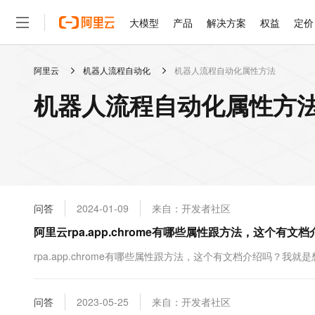
大模型
产品
解决方案
权益
定价
阿里云
机器人流程自动化
机器人流程自动化属性方法
大模型
产品
解决方案
权益
定价
云市场
伙伴
服务
了解阿里云
精选产品
精选解决方案
普惠上云
产品定价
精选商城
成为销售伙伴
售前咨询
为什么选择阿里云
千问AI平台
机器人流程自动化属性方法
了解云产品的定价详情
大模型服务平台百炼
千问办公，解锁你的工作
普惠上云 官方力荐
分销伙伴
在线服务
网站建设
什么是云计算
大
大模型服务与应用平台
企业级Agent产品，直接
云服务器38元/年起，超
咨询伙伴
多端小程序
技术领先
云上成本管理
售后服务
轻量应用服务器
Agency Agents：拥
官方推荐返现计划
大模型
精选产品
精选解决方案
Salesforce 国际版订阅
稳定可靠
管理和优化成本
推荐新用户得奖励，单订单
销售伙伴合作计划
自助服务
友盟天域
安全合规
人工智能与机器学习
AI
文本生成
云数据库 RDS
HappyHorse 打造一
云工开物
无影生态合作计划
在线服务
问答
2024-01-09
来自：开发者社区
观测云
分析师报告
高校专属算力普惠，学生认
计算
互联网应用开发
Qwen3.8-Max
HOT
Salesforce On Alibaba C
工单服务
阿里云rpa.app.chrome有哪些属性跟方法，这个有文
智能体时代全能旗舰模型
Tuya 物联网平台阿里云
研究报告与白皮书
人工智能平台 PAI
快速拥有专属 OpenClaw
大模
Consulting Partner 合
大数据
容器
免费试用
短信专区
一站式AI开发、训练和推
rpa.app.chrome有哪些属性跟方法，这个有文档介绍吗？
蓝凌 OA
Qwen3.7-Plus
AI 大模型销售与服务生
现代化应用
存储
天池大赛
能看、能想、能动手的多模
云解析DNS
解决方案免费试用 新老
电子合同
最高领取价值200元试用
安全
问答
网络与CDN
2023-05-25
来自：开发者社区
AI 算法大赛
Qwen3-VL-Plus
畅捷通