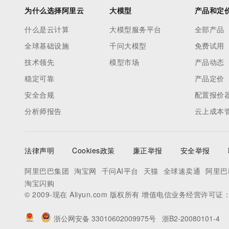
为什么选择阿里云
大模型
产品和定
什么是云计算
大模型服务平台
全部产品
全球基础设施
千问大模型
免费试用
技术领先
模型市场
产品动态
稳定可靠
产品定价
安全合规
配置报价
分析师报告
云上成本
法律声明
Cookies政策
廉正举报
安全举报
阿里巴巴集团
淘宝网
千问AI平台
天猫
全球速卖通
阿里巴
淘宝闪购
© 2009-现在 Aliyun.com 版权所有 增值电信业务经营许可证
浙公网安备 33010602009975号
浙B2-20080101-4