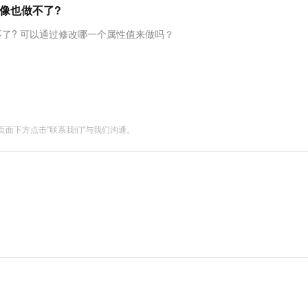
服务生态伙伴
视觉 Coding、空间感知、多模态思考等全面升级
1M上下文，专为长程任务能力而生
云工开物
好像也做不了?
企业应用
Works
Night Plan 支持 Qwen 3.8-Max
云原生大数据计算服务 MaxCompute
AI 办公
容器服务 Kub
NEW
Red Hat
30+ 款产品免费体验
Data Agent 驱动的一站式 Data+AI 开发治理平台
夜间 5 折，Qwen/Meoo/TokenPlan 客户专享
面向分析的企业级SaaS模式云数据仓库
AI智能应用
提供一站式管
科研合作
不了? 可以通过修改哪一个属性值来做吗？
ERP
堂（旗舰版）
SUSE
智能客服
AI 应用构建
大模型原生
CRM
防护产品
2个月
自动承接线索
建站小程序
Qoder
大模型服务平台百炼-应用模版
OA 办公系统
HOT
NEW
面向真实软件
个人版上线、团队版降价；千问3.8-Max首发发尝鲜
丰富多元化的应用模版和解决方案
力提升
财税管理
模板建站
面下方点击"联系我们"与我们沟通。
万有无界
大模型服务平台百炼-智能体
400电话
定制建站
的模型效果
灵活可视化地构建企业级 Agent
方案
广告营销
模板小程序
秒悟
人工智能平台 PAI
定制小程序
云端极速 AI 
新一代 AI 视频生成模型，深度适配广告营销等场景
AI Native 的算法工程平台，一站式完成建模、训练、推理服务部署
APP 开发
建站系统
AI 应用
10分钟微调：让0.6B模型媲美235B模
多模态数据信
型
依托云原生高可用架构,实现Dify私有化部署
用1%尺寸在特定领域达到大模型90%以上效果