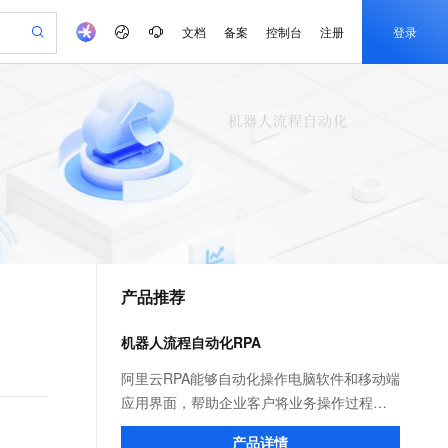
文档
备案
控制台
注册
登录
验
作计划
器
AI 活动
专业服务
服务伙伴合作计划
开发者社区
加入我们
产品动态
服务平台百炼
阿里云 OPC 创新助力计划
一站式生成采购清单，支持单品或批量购买
io：打造专属 AI 语音助手
S产品伙伴计划（繁花）
峰会
CS
造的大模型服务与应用开发平台
一句话生成原生可编辑精美 PPT 文稿
AI 生产力先锋
Al MaaS 服务伙伴赋能合作
域名
博文
Careers
至高可申请百万元
Qwen3.8-Max 模型上线
开启高性价比 AI 编程新体验
弹性可伸缩的云计算服务
Qwen-Audio-3.0-Realtime 端到端实时语音角色扮演
输入一句话想法, 轻松生成专业的 PPT
先锋实践拓展 AI 生产力的边界
Token 补贴，五大权
计划
海大会
伙伴信用分合作计划
商标
问答
社会招聘
益加速 OPC 成功
eek-V4-Pro
SS
一键部署幻兽帕鲁游戏服务器
飞天发布时刻
HOT
Open Search 向量检索版支
划
备案
电子书
校园招聘
pSeek-V4-Pro
视频创作，一键激活电商全链路生产力
稳定、安全、高性价比、高性能的云存储服务
一键购买专属联机服务器，轻松开启游戏
所见，即是所愿
持视频检索 Pipeline 功能
更多支持
划
公司注册
镜像站
视频生成
语音识别与合成
专属 QwenPaw
漫剧工坊：一站式动画创作平台
AI 实训营
HOT
应用身份服务 (IDaaS)
合作伙伴培训与认证
产品推荐
划
上云迁移
站生成，高效打造优质广告素材
全接入的云上超级电脑
从聊天伙伴进化为能主动干活的本地数字员工
快速生产连贯的高质量长漫剧
从基础到进阶，Agent 创客手把手教你
OpenClaw 管理能力上线
e-1.1-T2V
Qwen3-TTS-Flash
lScope
我要反馈
查询合作伙伴
畅细腻的高质量视频
离线语音合成大模型，多语言方言自适应，低延迟高稳定
n Alibaba Cloud ISV 合作
代维服务
建企业门户网站
10 分钟搭建微信、支付宝小程序
机器人流程自动化RPA
MaxCompute MaxFrame 提
创新加速
ope
登录合作伙伴管理后台
我要建议
站，无忧落地极速上线
以可视化方式快速构建移动和 PC 门户网站
国内短信简单易用，安全可靠，秒级触达，全球覆盖200+国家和地区。
高效部署网站，快速应用到小程序
供自动弹性内存功能
e-1.1-I2V
Cosyvoice-V3-Flash
阿里云RPA能够自动化操作电脑软件和移动端
安全
畅自然，细节丰富
高表现力语音合成大模型，语音克隆听感自然
我要投诉
PolarDB
应用界面，帮助企业客户将业务操作过程沉
上云场景组合购
Milvus 弹性伸缩功能新增节
伴
漫剧创作，剧本、分镜、视频高效生成
100%兼容MySQL、PostgreSQL，兼容Oracle，支持集中和分布式
覆盖90%+业务场景，专享组合折扣价
点支持范围
淀为私有SKILL，打造生产可用的Agent。诞
2V
VPN
Fun-ASR
产品详情