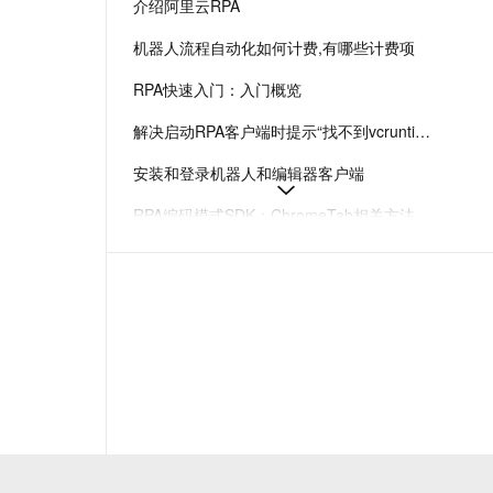
介绍阿里云RPA
t.diy 一步搞定创意建站
构建大模型应用的安全防护体系
通过自然语言交互简化开发流程,全栈开发支持
通过阿里云安全产品对 AI 应用进行安全防护
机器人流程自动化如何计费,有哪些计费项
RPA快速入门：入门概览
解决启动RPA客户端时提示“找不到vcruntime140.dll无法继续执行代码”-机器人流程自动化-阿里云
安装和登录机器人和编辑器客户端
RPA编码模式SDK：ChromeTab相关方法
Chrome插件版本兼容与安装排错FAQ-机器人流程自动化-阿里云
RPA典型使用场景
如何通过RPA操作Win32Window