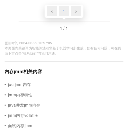
<
1
>
1 / 1
更新时间 2024-06-29 10:57:05
本页面内关键词为智能算法引擎基于机器学习所生成，如有任何问题，可在页
面下方点击"联系我们"与我们沟通。
内存jmm相关内容
juc jmm内存
jmm内存特性
java并发jmm内存
jmm内存volatile
面试内存jmm