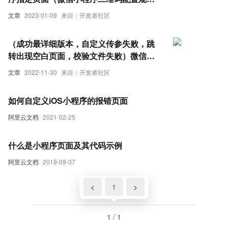
则）
文章
2023-01-09
来自：开发者社区
（成功最详细版本，自定义传参失败，跳
转出现空白页面，校验文件失败）微信小
程序扫码跳转小程序指定页面保姆级教程
文章
2022-11-30
来自：开发者社区
如何自定义iOS小程序的报错页面
阿里云文档
2021-02-25
什么是小程序页面及其代码示例
阿里云文档
2019-09-07
<
1
>
1 / 1