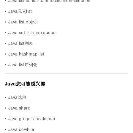
Java list concurrentmodificationexception
Java元素list
Java list object
Java set list map queue
Java list列表
Java hashmap list
Java list序列化
Java您可能感兴趣
Java选用
Java share
Java gregoriancalendar
Java dowhile