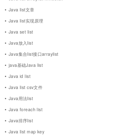
Java list文章
Java list实现原理
Java set list
Java放入list
Java集合list接口arraylist
java基础Java list
Java id list
Java list csv文件
Java用法list
Java foreach list
Java排序list
Java list map key