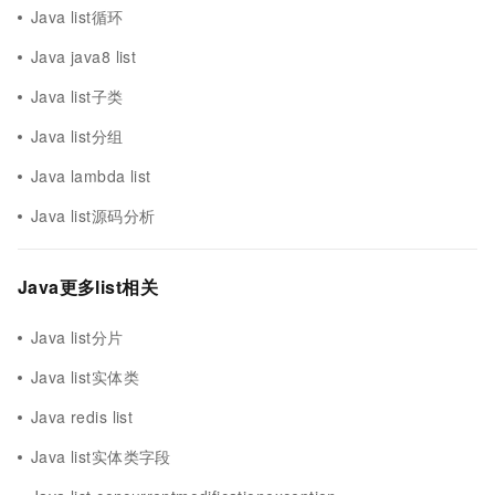
Java list循环
Java java8 list
Java list子类
Java list分组
Java lambda list
Java list源码分析
Java更多list相关
Java list分片
Java list实体类
Java redis list
Java list实体类字段