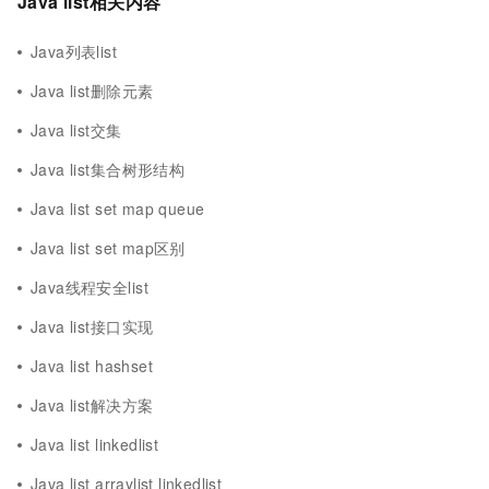
Java list相关内容
Java列表list
Java list删除元素
Java list交集
Java list集合树形结构
Java list set map queue
Java list set map区别
Java线程安全list
Java list接口实现
Java list hashset
Java list解决方案
Java list linkedlist
Java list arraylist linkedlist