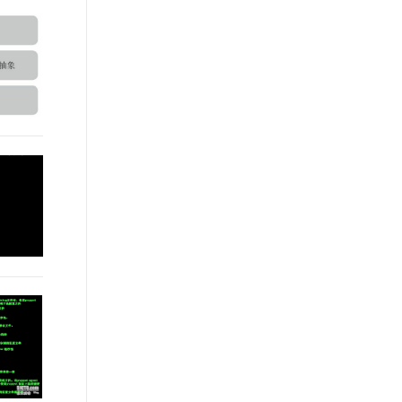
t.diy 一步搞定创意建站
构建大模型应用的安全防护体系
通过自然语言交互简化开发流程,全栈开发支持
通过阿里云安全产品对 AI 应用进行安全防护