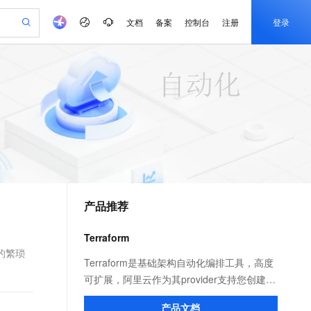
文档
备案
控制台
注册
登录
验
作计划
器
AI 活动
专业服务
服务伙伴合作计划
开发者社区
加入我们
产品动态
服务平台百炼
阿里云 OPC 创新助力计划
一站式生成采购清单，支持单品或批量购买
io：打造专属 AI 语音助手
S产品伙伴计划（繁花）
峰会
CS
造的大模型服务与应用开发平台
一句话生成原生可编辑精美 PPT 文稿
AI 生产力先锋
Al MaaS 服务伙伴赋能合作
域名
博文
Careers
至高可申请百万元
Qwen3.8-Max 模型上线
开启高性价比 AI 编程新体验
弹性可伸缩的云计算服务
Qwen-Audio-3.0-Realtime 端到端实时语音角色扮演
输入一句话想法, 轻松生成专业的 PPT
先锋实践拓展 AI 生产力的边界
Token 补贴，五大权
计划
海大会
伙伴信用分合作计划
商标
问答
社会招聘
益加速 OPC 成功
eek-V4-Pro
SS
一键部署幻兽帕鲁游戏服务器
飞天发布时刻
HOT
Open Search 向量检索版支
划
备案
电子书
校园招聘
pSeek-V4-Pro
视频创作，一键激活电商全链路生产力
稳定、安全、高性价比、高性能的云存储服务
一键购买专属联机服务器，轻松开启游戏
所见，即是所愿
持视频检索 Pipeline 功能
更多支持
划
公司注册
镜像站
视频生成
语音识别与合成
专属 QwenPaw
漫剧工坊：一站式动画创作平台
AI 实训营
HOT
应用身份服务 (IDaaS)
合作伙伴培训与认证
产品推荐
划
上云迁移
站生成，高效打造优质广告素材
全接入的云上超级电脑
从聊天伙伴进化为能主动干活的本地数字员工
快速生产连贯的高质量长漫剧
从基础到进阶，Agent 创客手把手教你
OpenClaw 管理能力上线
e-1.1-T2V
Qwen3-TTS-Flash
lScope
我要反馈
查询合作伙伴
畅细腻的高质量视频
离线语音合成大模型，多语言方言自适应，低延迟高稳定
n Alibaba Cloud ISV 合作
代维服务
建企业门户网站
10 分钟搭建微信、支付宝小程序
Terraform
MaxCompute MaxFrame 提
创新加速
ope
登录合作伙伴管理后台
我要建议
站，无忧落地极速上线
以可视化方式快速构建移动和 PC 门户网站
国内短信简单易用，安全可靠，秒级触达，全球覆盖200+国家和地区。
高效部署网站，快速应用到小程序
供自动弹性内存功能
的繁琐
e-1.1-I2V
Cosyvoice-V3-Flash
Terraform是基础架构自动化编排工具，高度
安全
畅自然，细节丰富
高表现力语音合成大模型，语音克隆听感自然
我要投诉
PolarDB
可扩展，阿里云作为其provider支持您创建并
上云场景组合购
Milvus 弹性伸缩功能新增节
伴
漫剧创作，剧本、分镜、视频高效生成
100%兼容MySQL、PostgreSQL，兼容Oracle，支持集中和分布式
覆盖90%+业务场景，专享组合折扣价
点支持范围
管理新的基础架构，让您在阿里云上轻松定
2V
VPN
Fun-ASR
产品文档