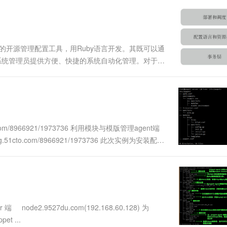
一个 AI 助手
超强辅助，Bol
即刻拥有 DeepSeek-R1 满血版
在企业官网、通讯软件中为客户提供 AI 客服
多种方案随心选，轻松解锁专属 DeepSeek
X协议授权的开源管理配置工具，用Ruby语言开发。其既可以通
为系统管理员提供方便、快捷的系统自动化管理。对于系
透明的，Puppet通过（Provider又称提供者）
.com/8966921/1973736 利用模块与模版管理agent端
51cto.com/8966921/1973736 此次实例为安装配置
r 端 node2.9527du.com(192.168.60.128) 为
et ...