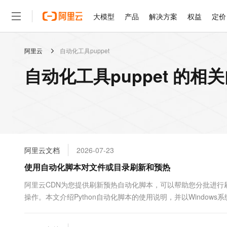
大模型
产品
解决方案
权益
定价
阿里云
自动化工具puppet
大模型
产品
解决方案
权益
定价
云市场
伙伴
服务
了解阿里云
精选产品
精选解决方案
普惠上云
产品定价
精选商城
成为销售伙伴
售前咨询
为什么选择阿里云
千问AI平台
自动化工具puppet 的相
了解云产品的定价详情
大模型服务平台百炼
千问办公，解锁你的工作
普惠上云 官方力荐
分销伙伴
在线服务
网站建设
什么是云计算
大
大模型服务与应用平台
企业级Agent产品，直接
云服务器38元/年起，超
咨询伙伴
多端小程序
技术领先
云上成本管理
售后服务
轻量应用服务器
Agency Agents：拥
官方推荐返现计划
大模型
精选产品
精选解决方案
Salesforce 国际版订阅
稳定可靠
管理和优化成本
推荐新用户得奖励，单订单
销售伙伴合作计划
自助服务
友盟天域
安全合规
人工智能与机器学习
AI
文本生成
云数据库 RDS
HappyHorse 打造一
云工开物
无影生态合作计划
在线服务
阿里云文档
2026-07-23
观测云
分析师报告
高校专属算力普惠，学生认
计算
互联网应用开发
Qwen3.8-Max
HOT
Salesforce On Alibaba C
工单服务
使用自动化脚本对文件或目录刷新和预热
智能体时代全能旗舰模型
Tuya 物联网平台阿里云
研究报告与白皮书
人工智能平台 PAI
快速拥有专属 OpenClaw
大模
Consulting Partner 合
大数据
容器
免费试用
短信专区
一站式AI开发、训练和推
阿里云CDN为您提供刷新预热自动化脚本，可以帮助您分批进
蓝凌 OA
Qwen3.7-Plus
AI 大模型销售与服务生
现代化应用
操作。本文介绍Python自动化脚本的使用说明，并以Windows
存储
天池大赛
能看、能想、能动手的多模
云解析DNS
解决方案免费试用 新老
电子合同
最高领取价值200元试用
安全
网络与CDN
AI 算法大赛
Qwen3-VL-Plus
畅捷通