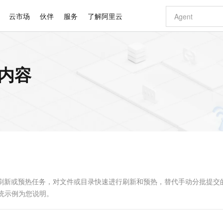
云市场
伙伴
服务
了解阿里云
AI 特惠
数据与 API
成为产品伙伴
企业增值服务
最佳实践
价格计算器
AI 场景体
基础软件
产品伙伴合
阿里云认证
市场活动
配置报价
大模型
关内容
自助选配和估算价格
新方式
睿译宝，AI翻译排版一步到位
智启 AI 普惠权益
产品生态集成认证中心
企业支持计划
云上春晚
域名与网站
千问官方 MaaS 平台，为开发者和 Agent 而生，新用户赠送 1 亿 + tokens 额度
Qwen Aud
AI Coding
阿里云Maa
2026 阿里云
云服务器 E
为企业打
数据集
Windows
大模型认证
模型
NEW
NEW
交付可用成果
值低价云产品抢先购
上传文档即自动完成翻译和格式还原
至高享 1亿+免费 tokens，加速 Al 应用落地
提供智能易用的域名与建站服务
智能编程，一键
安全可靠、
产品生态伙伴
专家技术服务
云上奥运之旅
弹性计算合作
阿里云中企出
手机三要素
宝塔 Linux
全部认证
价格优势
有专属领域专家
GLM-5.2：长任务时代开源旗舰模型
阿里云 OPC 创新助力计划
千问大模型
即刻拥有 DeepS
AI 电商营销
对象存储 O
大模型
产品生态伙伴工作台
企业增值服务台
云栖战略参考
云存储合作计
云栖大会
身份实名认证
CentOS
训练营
推动算力普惠，释放技术红利
最高返9万
多领域专家智能体,一键组建 AI 虚拟交付团队
快速构建应用程序和网站，即刻迈出上云第一步
至高百万元 Token 补贴，加速一人公司成长
多元化、高性能、安全可靠的大模型服务
真正可用的 1M 上下文,一次完成代码全链路开发
轻松解锁专属 Dee
从图文生成到
云上的中国
数据库合作计
活动全景
短信
Docker
图片和
站式影视创作平台
Hermes Agent，打造自进化智能体
Token Plan 模型订阅计划
数字证书管理服务（原SSL证书）
5 分钟轻松部署
AI 广告创作
无影云电脑
企业成长
NEW
信息公告
看见新力量
云网络合作计
OCR 文字识别
JAVA
证享300元代金券
可视化编排打通从文字构思到成片全链路闭环
全托管，含MySQL、PostgreSQL、SQL Server、MariaDB多引擎
自主进化，持久记忆，越用越聪明
Qwen3.8-Max 首发尝鲜，限时加量 10 倍，夜间低至2折
实现全站HTTPS，呈现可信的WEB访问
图文、视频一
随时随地安
Kimi-K3
HappyHors
NEW
魔搭 Mode
loud
服务实践
官网公告
Kimi 最新旗舰模型，长程编程与推理利器
让文字生成流
金融模力时刻
Salesforce O
版
发票查验
全能环境
Claude Code + GStack 打造工程团队
千问办公，限时限量积分加倍
Qoder
低代码高效构
AI 建站
短信服务
型
NEW
作计划
计划
创新中心
魔搭 ModelSc
健康状态
理服务
让AI从“聊天伙伴”进化为能干活的“数字员工”
安装技能 GStack，拥有专属 AI 工程团队
你的AI工作搭子，覆盖日常办公高频场景
面向真实软件的智能体编程平台
0 代码专业建
行刷新或预热任务，对文件或目录快速进行刷新和预热，替代手动分批提交
客户案例
天气预报查询
操作系统
Deepseek-v4-pro
HappyHors
态合作计划
系统示例为您说明。
态智能体模型
旗舰 MoE 大模型，百万上下文与顶尖推理能力
图生视频，流
同享
万小智 AI 建站低至 15元/月
Qoder CN
AI 短剧/漫剧
云原生数据库 
快递物流查询
WordPress
成为服务伙
高校合作
点，立即开启云上创新
覆盖公网/内网、递归/权威、移动APP等全场景解析服务
送.CN域名，送备案服务码
基于千问大模型等，支持代码智能生成、研发智能问答
AI助力短剧
GLM-5.2
Wan2.7-T
Ubuntu