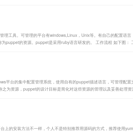
管理工具。可管理的平台有windows,Linux，Unix等。有自己的配置语
pet的资源。puppet是采用ruby语言研发的。 工作流程 如下图： 
、windows平台的集中配置管理系统，使用自有的puppet描述语言，可管理配
体称之为资源，puppet的设计目标是简化对这些资源的管理以及妥善处理
不同平台上的安装方法不一样，个人不是特别推荐用源码的方式，推荐使用yum和