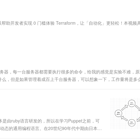
服务生态伙伴
视觉 Coding、空间感知、多模态思考等全面升级
1M上下文，专为长程任务能力而生
云工开物
企业应用
Works
Night Plan 支持 Qwen 3.8-Max
云原生大数据计算服务 MaxCompute
AI 办公
容器服务 Kub
NEW
Red Hat
30+ 款产品免费体验
Data Agent 驱动的一站式 Data+AI 开发治理平台
夜间 5 折，Qwen/Meoo/TokenPlan 客户专享
面向分析的企业级SaaS模式云数据仓库
AI智能应用
提供一站式管
科研合作
ERP
堂（旗舰版）
SUSE
调试工具，可以帮助开发者实现 0 门槛体验 Terraform，让「自动化」更轻松！本视
智能客服
AI 应用构建
大模型原生
CRM
防护产品
2个月
自动承接线索
建站小程序
Qoder
大模型服务平台百炼-应用模版
OA 办公系统
HOT
NEW
面向真实软件
个人版上线、团队版降价；千问3.8-Max首发发尝鲜
丰富多元化的应用模版和解决方案
力提升
财税管理
模板建站
万有无界
大模型服务平台百炼-智能体
400电话
定制建站
的模型效果
灵活可视化地构建企业级 Agent
的服务器，每一台服务器都需要执行很多的命令，给我的感觉是实验不难，
方案
广告营销
模板小程序
什么，但是如果管理着成百上千台服务器，可以想象一下，工作量将是多
秒悟
人工智能平台 PAI
定制小程序
云端极速 AI 
工具。那么今天就给大家介绍一批工具，这批工具是“可编程”的，只需
新一代 AI 视频生成模型，深度适配广告营销等场景
AI Native 的算法工程平台，一站式完成建模、训练、推理服务部署
APP 开发
建站系统
版本是由ruby语言研发的，所以在学习Puppet之前，可
AI 应用
10分钟微调：让0.6B模型媲美235B模
多模态数据信
式、动态的通用编程语言。在20世纪90年代中期由日本人
型
依托云原生高可用架构,实现Dify私有化部署
自于Perl、Smalltalk、Eiffel、Ada以及Lisp
用1%尺寸在特定领域达到大模型90%以上效果