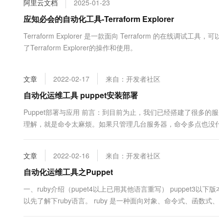
阿里云文档
2025-01-23
大数据开发治理平台 Data
AI 产品 免费试用
网络
安全
云开发大赛
Tableau 订阅
应知必会的自动化工具-Terraform Explorer
1亿+ 大模型 tokens 和 
可观测
入门学习赛
中间件
AI空中课堂在线直播课
Terraform Explorer 是一款面向 Terraform 的在线
云防火墙
140+云产品 免费试用
大模型服务
了Terraform Explorer的操作和使用。
上云与迁云
云原生的云上边界网络安全
产品新客免费试用，最长1
数据库
生态解决方案
千问AI平台-Token Plan
企业出海
大模型ACA认证体验
大数据计算
文章
2022-02-17
来自：开发者社区
助力企业全员 AI 认知与能
行业生态解决方案
政企业务
媒体服务
千问AI平台-模型体验
自动化运维工具 puppet安装部署
开发者生态解决方案
在线体验全尺寸、多种模态
企业服务与云通信
Puppet部署与应用 前言：到目前为止，我们已经搭建了很多
AI 开发和 AI 应用解决
理解，就是命令太麻烦。如果只管理几台服务器，命令多点也没
Happy 系列大模型
域名与网站
大。所以作为一名运维工程师，就需要寻找一款能够降低工作量的
工具写上....
终端用户计算
文章
2022-02-16
来自：开发者社区
Serverless
自动化运维工具之Puppet
大模型解决方案
一、ruby介绍（pupet4以上已用其他语言重写） puppet3以下
开发工具
快速部署 Dify，高效搭建 
以先了解下ruby语言。 ruby 是一种面向对象、命令式、函数
迁移与运维管理
松本行弘设计并开发，遵守BSD许可证和Ruby License。它的灵感与特性来