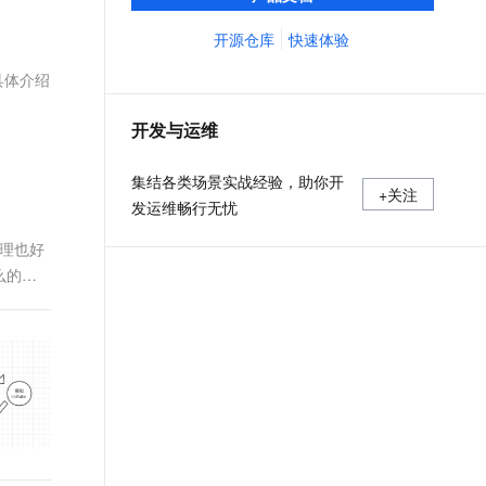
义、预览和部署云资源，实现云上自动化需
文戏情感细腻自然，动作戏激烈拳拳到肉，实现更强表演能力
支持中英文自由切换，具备更强的噪声鲁棒性
ernetes 版 ACK
云聚AI 严选权益
AI 原生数据库服务发布
SSL 证书
求。
开源仓库
快速体验
，一键激活高效办公新体验
理容器应用的 K8s 服务
精选AI产品，从模型到应用全链提效
Agent 数据网关
堡垒机
频具体介绍
AI 用量加速计划
云原生数据库 PolarDB
应用
防火墙
、识别商机，让客服更高效、服务更出色。
新老同享，达量后返
Agentic Database 发布
开发与运维
千问办公
主机安全
NEW
的智能体编程平台
一站式AI生产力平台
集结各类场景实战经验，助你开
+关注
AI 应用及服务市场
发运维畅行无忧
伶鹊
企业级人与Agent协作平台，接入和调度多个数字员工
智能客服平台，对话机器人、对话分析、智能外呼
原理也好
AI 应用
么的庞
大模型服务平台百炼 - 全妙
大模型
应用创作平台
多模态内容创作工具，已接入 DeepSeek
要为这批
自然语言处理
数据标注
机器学习
息提取
与 AI 智能体进行实时音视频通话
从文本、图片、视频中提取结构化的属性信息
构建支持视频理解的 AI 音视频实时通话应用