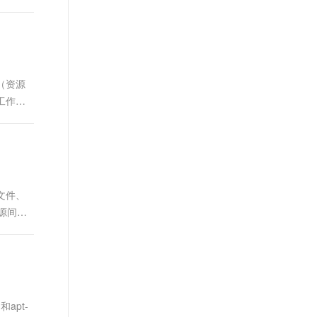
言（资源
工作模
置文件、
资源间的
apt-