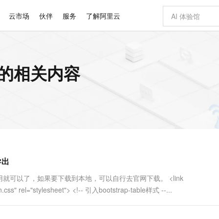
云市场
伙伴
服务
了解阿里云
AI 特惠
数据与 API
成为产品伙伴
企业增值服务
最佳实践
价格计算器
AI 场景体
基础软件
产品伙伴合
阿里云认证
市场活动
配置报价
大模型
数据 的相关内容
自助选配和估算价格
新方式
睿译宝，AI翻译排版一步到位
智启 AI 普惠权益
产品生态集成认证中心
企业支持计划
云上春晚
域名与网站
千问官方 MaaS 平台，为开发者和 Agent 而生，新用户赠送 1 亿 + tokens 额度
Qwen Aud
AI Coding
阿里云Maa
2026 阿里云
云服务器 E
为企业打
数据集
Windows
大模型认证
模型
NEW
NEW
交付可用成果
值低价云产品抢先购
上传文档即自动完成翻译和格式还原
至高享 1亿+免费 tokens，加速 Al 应用落地
提供智能易用的域名与建站服务
智能编程，一键
安全可靠、
产品生态伙伴
专家技术服务
云上奥运之旅
弹性计算合作
阿里云中企出
手机三要素
宝塔 Linux
全部认证
价格优势
有专属领域专家
GLM-5.2：长任务时代开源旗舰模型
阿里云 OPC 创新助力计划
千问大模型
即刻拥有 DeepS
AI 电商营销
对象存储 O
大模型
产品生态伙伴工作台
企业增值服务台
云栖战略参考
云存储合作计
云栖大会
身份实名认证
CentOS
训练营
推动算力普惠，释放技术红利
最高返9万
多领域专家智能体,一键组建 AI 虚拟交付团队
快速构建应用程序和网站，即刻迈出上云第一步
至高百万元 Token 补贴，加速一人公司成长
多元化、高性能、安全可靠的大模型服务
真正可用的 1M 上下文,一次完成代码全链路开发
轻松解锁专属 Dee
从图文生成到
云上的中国
数据库合作计
活动全景
短信
Docker
图片和
站式影视创作平台
Hermes Agent，打造自进化智能体
Token Plan 模型订阅计划
数字证书管理服务（原SSL证书）
5 分钟轻松部署
AI 广告创作
无影云电脑
企业成长
NEW
信息公告
看见新力量
云网络合作计
OCR 文字识别
JAVA
证享300元代金券
可视化编排打通从文字构思到成片全链路闭环
全托管，含MySQL、PostgreSQL、SQL Server、MariaDB多引擎
自主进化，持久记忆，越用越聪明
Qwen3.8-Max 首发尝鲜，限时加量 10 倍，夜间低至2折
实现全站HTTPS，呈现可信的WEB访问
图文、视频一
随时随地安
Kimi-K3
HappyHors
NEW
魔搭 Mode
loud
服务实践
官网公告
导出
Kimi 最新旗舰模型，长程编程与推理利器
让文字生成流
金融模力时刻
Salesforce O
版
发票查验
全能环境
Claude Code + GStack 打造工程团队
千问办公，限时限量积分加倍
Qoder
低代码高效构
AI 建站
短信服务
型
NEW
作计划
计划
创新中心
魔搭 ModelSc
健康状态
理服务
让AI从“聊天伙伴”进化为能干活的“数字员工”
安装技能 GStack，拥有专属 AI 工程团队
你的AI工作搭子，覆盖日常办公高频场景
面向真实软件的智能体编程平台
0 代码专业建
拿来用就可以了，如果要下载到本地，可以自行去官网下载。 <link
客户案例
天气预报查询
操作系统
Deepseek-v4-pro
HappyHors
态合作计划
n.css" rel="stylesheet"> <!-- 引入bootstrap-table样式 --...
态智能体模型
旗舰 MoE 大模型，百万上下文与顶尖推理能力
图生视频，流
同享
万小智 AI 建站低至 15元/月
Qoder CN
AI 短剧/漫剧
云原生数据库 
快递物流查询
WordPress
成为服务伙
高校合作
点，立即开启云上创新
覆盖公网/内网、递归/权威、移动APP等全场景解析服务
送.CN域名，送备案服务码
基于千问大模型等，支持代码智能生成、研发智能问答
AI助力短剧
GLM-5.2
Wan2.7-T
Ubuntu