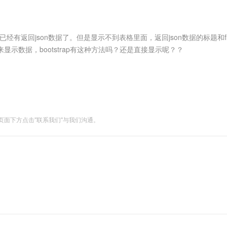
服务生态伙伴
视觉 Coding、空间感知、多模态思考等全面升级
1M上下文，专为长程任务能力而生
云工开物
企业应用
Works
Night Plan 支持 Qwen 3.8-Max
云原生大数据计算服务 MaxCompute
AI 办公
容器服务 Kub
NEW
Red Hat
30+ 款产品免费体验
Data Agent 驱动的一站式 Data+AI 开发治理平台
夜间 5 折，Qwen/Meoo/TokenPlan 客户专享
面向分析的企业级SaaS模式云数据仓库
AI智能应用
提供一站式管
科研合作
ERP
堂（旗舰版）
SUSE
后台已经有返回json数据了。但是显示不到表格里面，返回json数据的标题和fi
智能客服
AI 应用构建
大模型原生
CRM
er来显示数据，bootstrap有这种方法吗？还是直接显示呢？？
防护产品
2个月
自动承接线索
建站小程序
Qoder
大模型服务平台百炼-应用模版
OA 办公系统
HOT
NEW
面向真实软件
个人版上线、团队版降价；千问3.8-Max首发发尝鲜
丰富多元化的应用模版和解决方案
力提升
财税管理
模板建站
万有无界
大模型服务平台百炼-智能体
400电话
定制建站
的模型效果
灵活可视化地构建企业级 Agent
面下方点击"联系我们"与我们沟通。
方案
广告营销
模板小程序
秒悟
人工智能平台 PAI
定制小程序
云端极速 AI 
新一代 AI 视频生成模型，深度适配广告营销等场景
AI Native 的算法工程平台，一站式完成建模、训练、推理服务部署
APP 开发
建站系统
AI 应用
10分钟微调：让0.6B模型媲美235B模
多模态数据信
型
依托云原生高可用架构,实现Dify私有化部署
用1%尺寸在特定领域达到大模型90%以上效果