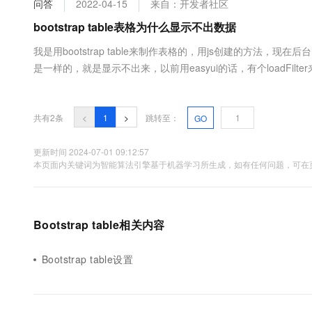
问答
2022-04-15
来自：开发者社区
大数据开发治理平台 Data
AI 产品 免费试用
网络
安全
云开发大赛
Tableau 订阅
bootstrap table表格为什么显示不出数据
1亿+ 大模型 tokens 和 
可观测
入门学习赛
中间件
AI空中课堂在线直播课
我是用bootstrap table来制作表格的，用js创建的方法，现在
云防火墙
140+云产品 免费试用
大模型服务
是一样的，就是显示不出来，以前用easyui的话，有个loadFilt
上云与迁云
云原生的云上边界网络安全
产品新客免费试用，最长1
数据库
生态解决方案
千问AI平台-Token Plan
企业出海
大模型ACA认证体验
大数据计算
助力企业全员 AI 认知与能
行业生态解决方案
共有2条
<
1
>
跳转至：
GO
政企业务
媒体服务
千问AI平台-模型体验
开发者生态解决方案
在线体验全尺寸、多种模态
更新时间 2024-07-01 09:12:57
企业服务与云通信
本页面内关键词为智能算法引擎基于机器学习所生成，如有任何问题，可在页
AI 开发和 AI 应用解决
Happy 系列大模型
域名与网站
终端用户计算
Bootstrap table相关内容
Serverless
大模型解决方案
Bootstrap table设置
开发工具
快速部署 Dify，高效搭建 
迁移与运维管理