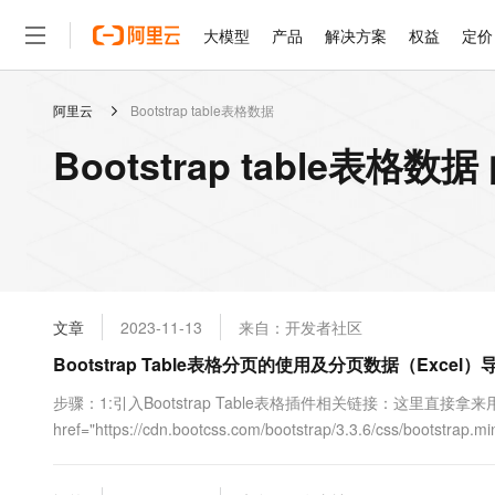
大模型
产品
解决方案
权益
定价
阿里云
Bootstrap table表格数据
大模型
产品
解决方案
权益
定价
云市场
伙伴
服务
了解阿里云
精选产品
精选解决方案
普惠上云
产品定价
精选商城
成为销售伙伴
售前咨询
为什么选择阿里云
千问AI平台
Bootstrap table表格
了解云产品的定价详情
大模型服务平台百炼
千问办公，解锁你的工作
普惠上云 官方力荐
分销伙伴
在线服务
网站建设
什么是云计算
大
大模型服务与应用平台
企业级Agent产品，直接
云服务器38元/年起，超
咨询伙伴
多端小程序
技术领先
云上成本管理
售后服务
轻量应用服务器
Agency Agents：拥
官方推荐返现计划
大模型
精选产品
精选解决方案
Salesforce 国际版订阅
稳定可靠
管理和优化成本
推荐新用户得奖励，单订单
销售伙伴合作计划
自助服务
友盟天域
安全合规
人工智能与机器学习
AI
文本生成
云数据库 RDS
HappyHorse 打造一
云工开物
无影生态合作计划
在线服务
文章
2023-11-13
来自：开发者社区
观测云
分析师报告
高校专属算力普惠，学生认
计算
互联网应用开发
Qwen3.8-Max
HOT
Salesforce On Alibaba C
工单服务
Bootstrap Table表格分页的使用及分页数据（Excel）
智能体时代全能旗舰模型
Tuya 物联网平台阿里云
研究报告与白皮书
人工智能平台 PAI
快速拥有专属 OpenClaw
大模
Consulting Partner 合
大数据
容器
免费试用
短信专区
一站式AI开发、训练和推
步骤：1:引入Bootstrap Table表格插件相关链接：这里直接
蓝凌 OA
Qwen3.7-Plus
AI 大模型销售与服务生
现代化应用
href="https://cdn.bootcss.com/bootstrap/3.3.6/css/bootstrap.mi
存储
天池大赛
能看、能想、能动手的多模
云解析DNS
解决方案免费试用 新老
电子合同
最高领取价值200元试用
安全
网络与CDN
AI 算法大赛
Qwen3-VL-Plus
畅捷通