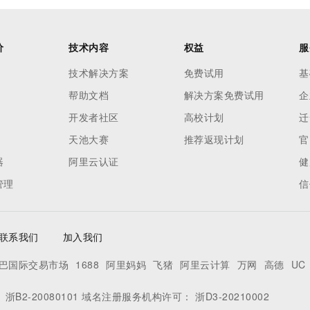
价
技术内容
权益
服
技术解决方案
免费试用
基
帮助文档
解决方案免费试用
企
开发者社区
高校计划
迁
天池大赛
推荐返现计划
官
器
阿里云认证
健
管理
信
联系我们
加入我们
巴国际交易市场
1688
阿里妈妈
飞猪
阿里云计算
万网
高德
UC
：
浙B2-20080101
域名注册服务机构许可：
浙D3-20210002