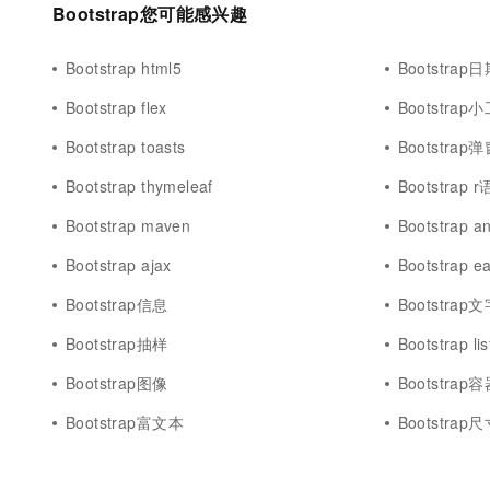
Bootstrap您可能感兴趣
10 分钟在聊天系统中增加
专有云
Bootstrap html5
Bootstra
Bootstrap flex
Bootstrap
Bootstrap toasts
Bootstrap
Bootstrap thymeleaf
Bootstrap 
Bootstrap maven
Bootstrap a
Bootstrap ajax
Bootstrap ea
Bootstrap信息
Bootstrap
Bootstrap抽样
Bootstrap lis
Bootstrap图像
Bootstrap
Bootstrap富文本
Bootstrap