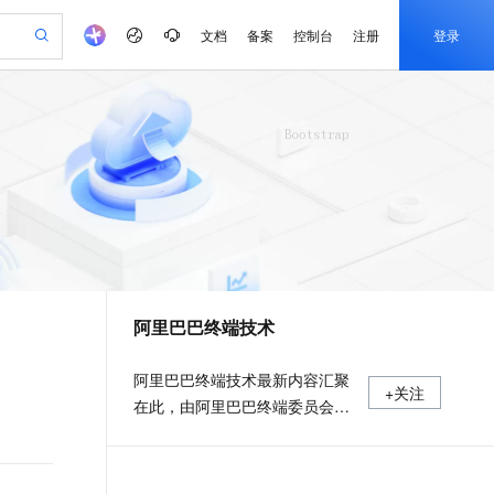
文档
备案
控制台
注册
登录
验
作计划
器
AI 活动
专业服务
服务伙伴合作计划
开发者社区
加入我们
产品动态
服务平台百炼
阿里云 OPC 创新助力计划
一站式生成采购清单，支持单品或批量购买
io：打造专属 AI 语音助手
S产品伙伴计划（繁花）
峰会
CS
造的大模型服务与应用开发平台
一句话生成原生可编辑精美 PPT 文稿
AI 生产力先锋
Al MaaS 服务伙伴赋能合作
域名
博文
Careers
至高可申请百万元
Qwen3.8-Max 模型上线
开启高性价比 AI 编程新体验
弹性可伸缩的云计算服务
Qwen-Audio-3.0-Realtime 端到端实时语音角色扮演
输入一句话想法, 轻松生成专业的 PPT
先锋实践拓展 AI 生产力的边界
Token 补贴，五大权
计划
海大会
伙伴信用分合作计划
商标
问答
社会招聘
益加速 OPC 成功
eek-V4-Pro
SS
一键部署幻兽帕鲁游戏服务器
飞天发布时刻
HOT
Open Search 向量检索版支
划
备案
电子书
校园招聘
pSeek-V4-Pro
视频创作，一键激活电商全链路生产力
稳定、安全、高性价比、高性能的云存储服务
一键购买专属联机服务器，轻松开启游戏
所见，即是所愿
持视频检索 Pipeline 功能
更多支持
划
公司注册
镜像站
视频生成
语音识别与合成
专属 QwenPaw
漫剧工坊：一站式动画创作平台
AI 实训营
HOT
应用身份服务 (IDaaS)
合作伙伴培训与认证
阿里巴巴终端技术
划
上云迁移
站生成，高效打造优质广告素材
全接入的云上超级电脑
从聊天伙伴进化为能主动干活的本地数字员工
快速生产连贯的高质量长漫剧
从基础到进阶，Agent 创客手把手教你
OpenClaw 管理能力上线
e-1.1-T2V
Qwen3-TTS-Flash
lScope
我要反馈
查询合作伙伴
畅细腻的高质量视频
离线语音合成大模型，多语言方言自适应，低延迟高稳定
n Alibaba Cloud ISV 合作
代维服务
建企业门户网站
10 分钟搭建微信、支付宝小程序
MaxCompute MaxFrame 提
阿里巴巴终端技术最新内容汇聚
+关注
创新加速
ope
登录合作伙伴管理后台
我要建议
站，无忧落地极速上线
以可视化方式快速构建移动和 PC 门户网站
国内短信简单易用，安全可靠，秒级触达，全球覆盖200+国家和地区。
高效部署网站，快速应用到小程序
供自动弹性内存功能
在此，由阿里巴巴终端委员会官
e-1.1-I2V
Cosyvoice-V3-Flash
安全
方运营。阿里巴巴终端委员会是
畅自然，细节丰富
高表现力语音合成大模型，语音克隆听感自然
我要投诉
PolarDB
上云场景组合购
Milvus 弹性伸缩功能新增节
伴
阿里集团面向前端、客户端的虚
漫剧创作，剧本、分镜、视频高效生成
100%兼容MySQL、PostgreSQL，兼容Oracle，支持集中和分布式
覆盖90%+业务场景，专享组合折扣价
点支持范围
2V
VPN
Fun-ASR
拟技术组织。我们的愿景是着眼