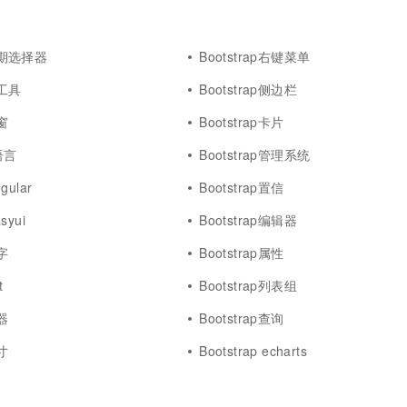
一个 AI 助手
超强辅助，Bol
即刻拥有 DeepSeek-R1 满血版
在企业官网、通讯软件中为客户提供 AI 客服
多种方案随心选，轻松解锁专属 DeepSeek
p日期选择器
Bootstrap右键菜单
小工具
Bootstrap侧边栏
弹窗
Bootstrap卡片
r语言
Bootstrap管理系统
ngular
Bootstrap置信
syui
Bootstrap编辑器
文字
Bootstrap属性
t
Bootstrap列表组
容器
Bootstrap查询
尺寸
Bootstrap echarts