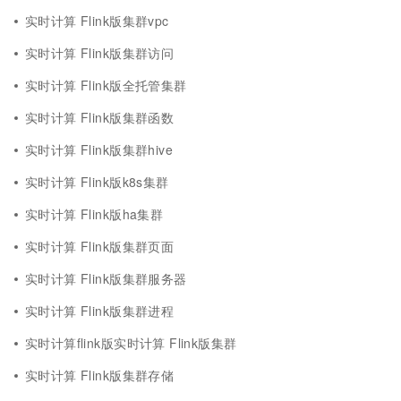
实时计算 Flink版集群vpc
实时计算 Flink版集群访问
实时计算 Flink版全托管集群
实时计算 Flink版集群函数
实时计算 Flink版集群hive
实时计算 Flink版k8s集群
实时计算 Flink版ha集群
实时计算 Flink版集群页面
实时计算 Flink版集群服务器
实时计算 Flink版集群进程
实时计算flink版实时计算 Flink版集群
实时计算 Flink版集群存储