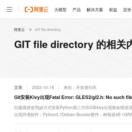
大模型
产品
解决方案
权益
定价
阿里云
GIT file directory
大模型
产品
解决方案
权益
定价
云市场
伙伴
服务
了解阿里云
精选产品
精选解决方案
普惠上云
产品定价
精选商城
成为销售伙伴
售前咨询
为什么选择阿里云
千问AI平台
GIT file directory 的相
了解云产品的定价详情
大模型服务平台百炼
千问办公，解锁你的工作
普惠上云 官方力荐
分销伙伴
在线服务
网站建设
什么是云计算
大
大模型服务与应用平台
企业级Agent产品，直接
云服务器38元/年起，超
咨询伙伴
多端小程序
技术领先
云上成本管理
售后服务
轻量应用服务器
Agency Agents：拥
官方推荐返现计划
大模型
精选产品
精选解决方案
Salesforce 国际版订阅
稳定可靠
管理和优化成本
推荐新用户得奖励，单订单
销售伙伴合作计划
自助服务
友盟天域
安全合规
人工智能与机器学习
AI
文本生成
云数据库 RDS
HappyHorse 打造一
云工开物
无影生态合作计划
在线服务
文章
2022-10-18
来自：开发者社区
观测云
分析师报告
高校专属算力普惠，学生认
计算
互联网应用开发
Qwen3.8-Max
HOT
Salesforce On Alibaba C
工单服务
Git安装Kivy出现Fatal Error: GLES2/gl2.h: No such file 
智能体时代全能旗舰模型
Tuya 物联网平台阿里云
研究报告与白皮书
人工智能平台 PAI
快速拥有专属 OpenClaw
大模
Consulting Partner 合
大数据
容器
免费试用
短信专区
一站式AI开发、训练和推
问题描述使用git方式安装Python第三方GUI库kivy出现致命错误
蓝凌 OA
Qwen3.7-Plus
AI 大模型销售与服务生
现代化应用
出现环境软件：Python3.7Debian Booster硬件：树莓派4B 1GRAM解决问题
存储
天池大赛
能看、能想、能动手的多模
云解析DNS
解决方案免费试用 新老
电子合同
最高领取价值200元试用
安全
网络与CDN
AI 算法大赛
Qwen3-VL-Plus
畅捷通