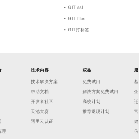
GIT ssl
GIT files
GIT打标签
价
技术内容
权益
服
技术解决方案
免费试用
基
帮助文档
解决方案免费试用
企
开发者社区
高校计划
迁
天池大赛
推荐返现计划
官
器
阿里云认证
健
管理
信