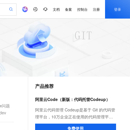
文档
备案
控制台
注册
登录
验
作计划
器
AI 活动
专业服务
服务伙伴合作计划
开发者社区
加入我们
产品动态
服务平台百炼
阿里云 OPC 创新助力计划
一站式生成采购清单，支持单品或批量购买
io：打造专属 AI 语音助手
S产品伙伴计划（繁花）
峰会
CS
造的大模型服务与应用开发平台
一句话生成原生可编辑精美 PPT 文稿
AI 生产力先锋
Al MaaS 服务伙伴赋能合作
域名
博文
Careers
至高可申请百万元
Qwen3.8-Max 模型上线
开启高性价比 AI 编程新体验
弹性可伸缩的云计算服务
Qwen-Audio-3.0-Realtime 端到端实时语音角色扮演
输入一句话想法, 轻松生成专业的 PPT
先锋实践拓展 AI 生产力的边界
Token 补贴，五大权
计划
海大会
伙伴信用分合作计划
商标
问答
社会招聘
益加速 OPC 成功
eek-V4-Pro
SS
一键部署幻兽帕鲁游戏服务器
飞天发布时刻
HOT
Open Search 向量检索版支
划
备案
电子书
校园招聘
pSeek-V4-Pro
视频创作，一键激活电商全链路生产力
稳定、安全、高性价比、高性能的云存储服务
一键购买专属联机服务器，轻松开启游戏
所见，即是所愿
持视频检索 Pipeline 功能
更多支持
划
公司注册
镜像站
视频生成
语音识别与合成
专属 QwenPaw
漫剧工坊：一站式动画创作平台
AI 实训营
HOT
应用身份服务 (IDaaS)
合作伙伴培训与认证
产品推荐
划
上云迁移
站生成，高效打造优质广告素材
全接入的云上超级电脑
从聊天伙伴进化为能主动干活的本地数字员工
快速生产连贯的高质量长漫剧
从基础到进阶，Agent 创客手把手教你
OpenClaw 管理能力上线
e-1.1-T2V
Qwen3-TTS-Flash
lScope
我要反馈
查询合作伙伴
畅细腻的高质量视频
离线语音合成大模型，多语言方言自适应，低延迟高稳定
n Alibaba Cloud ISV 合作
代维服务
建企业门户网站
10 分钟搭建微信、支付宝小程序
阿里云Code（新版：代码托管Codeup）
MaxCompute MaxFrame 提
创新加速
ope
登录合作伙伴管理后台
我要建议
站，无忧落地极速上线
以可视化方式快速构建移动和 PC 门户网站
国内短信简单易用，安全可靠，秒级触达，全球覆盖200+国家和地区。
高效部署网站，快速应用到小程序
供自动弹性内存功能
ow问题
e-1.1-I2V
Cosyvoice-V3-Flash
阿里云代码管理 Codeup是基于 Git 的代码管
dev
安全
畅自然，细节丰富
高表现力语音合成大模型，语音克隆听感自然
我要投诉
PolarDB
理平台，10万企业正在使用的代码管理平
上云场景组合购
Milvus 弹性伸缩功能新增节
伴
漫剧创作，剧本、分镜、视频高效生成
100%兼容MySQL、PostgreSQL，兼容Oracle，支持集中和分布式
覆盖90%+业务场景，专享组合折扣价
点支持范围
台，提供代码托管、代码评审、代码扫描、
2V
VPN
Fun-ASR
免费使用