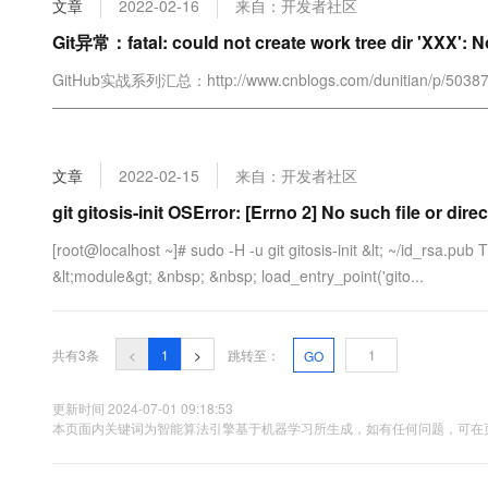
文章
2022-02-16
来自：开发者社区
大数据开发治理平台 Data
AI 产品 免费试用
网络
安全
云开发大赛
Tableau 订阅
Git异常：fatal: could not create work tree dir 'XXX': No
1亿+ 大模型 tokens 和 
可观测
入门学习赛
中间件
AI空中课堂在线直播课
GitHub实战系列汇总：http://www.cnblogs.com/dunitian/p/50387
云防火墙
140+云产品 免费试用
大模型服务
————————————————————————————
上云与迁云
云原生的云上边界网络安全
产品新客免费试用，最长1
数据库
很多人问，明明有git gui 和 github可以直接图形化操作的吗？全部
生态解决方案
千问AI平台-Token Plan
企业出海
大模型ACA认证体验
O(∩_∩)O...
大数据计算
文章
2022-02-15
来自：开发者社区
助力企业全员 AI 认知与能
行业生态解决方案
政企业务
媒体服务
千问AI平台-模型体验
git gitosis-init OSError: [Errno 2] No such file or dire
开发者生态解决方案
在线体验全尺寸、多种模态
企业服务与云通信
[root@localhost ~]# sudo -H -u git gitosis-init &lt; ~/id_rsa.pub Tr
AI 开发和 AI 应用解决
&lt;module&gt; &nbsp; &nbsp; load_entry_point('gito...
Happy 系列大模型
域名与网站
终端用户计算
共有3条
<
1
>
跳转至：
GO
Serverless
大模型解决方案
更新时间 2024-07-01 09:18:53
开发工具
本页面内关键词为智能算法引擎基于机器学习所生成，如有任何问题，可在页
快速部署 Dify，高效搭建 
迁移与运维管理