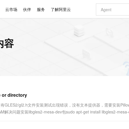
云市场
伙伴
服务
了解阿里云
AI 特惠
数据与 API
成为产品伙伴
企业增值服务
最佳实践
价格计算器
AI 场景体
基础软件
产品伙伴合
阿里云认证
市场活动
配置报价
大模型
关内容
自助选配和估算价格
新方式
睿译宝，AI翻译排版一步到位
智启 AI 普惠权益
产品生态集成认证中心
企业支持计划
云上春晚
域名与网站
千问官方 MaaS 平台，为开发者和 Agent 而生，新用户赠送 1 亿 + tokens 额度
Qwen Aud
AI Coding
阿里云Maa
2026 阿里云
云服务器 E
为企业打
数据集
Windows
大模型认证
模型
NEW
NEW
交付可用成果
值低价云产品抢先购
上传文档即自动完成翻译和格式还原
至高享 1亿+免费 tokens，加速 Al 应用落地
提供智能易用的域名与建站服务
智能编程，一键
安全可靠、
产品生态伙伴
专家技术服务
云上奥运之旅
弹性计算合作
阿里云中企出
手机三要素
宝塔 Linux
全部认证
价格优势
有专属领域专家
GLM-5.2：长任务时代开源旗舰模型
阿里云 OPC 创新助力计划
千问大模型
即刻拥有 DeepS
AI 电商营销
对象存储 O
大模型
产品生态伙伴工作台
企业增值服务台
云栖战略参考
云存储合作计
云栖大会
身份实名认证
CentOS
训练营
推动算力普惠，释放技术红利
最高返9万
多领域专家智能体,一键组建 AI 虚拟交付团队
快速构建应用程序和网站，即刻迈出上云第一步
至高百万元 Token 补贴，加速一人公司成长
多元化、高性能、安全可靠的大模型服务
真正可用的 1M 上下文,一次完成代码全链路开发
轻松解锁专属 Dee
从图文生成到
云上的中国
数据库合作计
活动全景
短信
Docker
图片和
站式影视创作平台
Hermes Agent，打造自进化智能体
Token Plan 模型订阅计划
数字证书管理服务（原SSL证书）
5 分钟轻松部署
AI 广告创作
无影云电脑
企业成长
NEW
信息公告
看见新力量
云网络合作计
OCR 文字识别
JAVA
证享300元代金券
可视化编排打通从文字构思到成片全链路闭环
全托管，含MySQL、PostgreSQL、SQL Server、MariaDB多引擎
自主进化，持久记忆，越用越聪明
Qwen3.8-Max 首发尝鲜，限时加量 10 倍，夜间低至2折
实现全站HTTPS，呈现可信的WEB访问
图文、视频一
随时随地安
Kimi-K3
HappyHors
NEW
魔搭 Mode
loud
服务实践
官网公告
or directory
Kimi 最新旗舰模型，长程编程与推理利器
让文字生成流
金融模力时刻
Salesforce O
版
发票查验
全能环境
Claude Code + GStack 打造工程团队
千问办公，限时限量积分加倍
Qoder
低代码高效构
AI 建站
短信服务
型
NEW
作计划
计划
创新中心
魔搭 ModelSc
健康状态
理服务
让AI从“聊天伙伴”进化为能干活的“数字员工”
安装技能 GStack，拥有专属 AI 工程团队
你的AI工作搭子，覆盖日常办公高频场景
面向真实软件的智能体编程平台
0 代码专业建
没有GLES2/gl2.h文件安装测试出现错误，没有文本提供器，需要安装Pill
客户案例
天气预报查询
操作系统
Deepseek-v4-pro
HappyHors
态合作计划
安装libgles2-mesa-dev包sudo apt-get install libgles2-mesa-
态智能体模型
旗舰 MoE 大模型，百万上下文与顶尖推理能力
图生视频，流
同享
万小智 AI 建站低至 15元/月
Qoder CN
AI 短剧/漫剧
云原生数据库 
快递物流查询
WordPress
成为服务伙
高校合作
点，立即开启云上创新
覆盖公网/内网、递归/权威、移动APP等全场景解析服务
送.CN域名，送备案服务码
基于千问大模型等，支持代码智能生成、研发智能问答
AI助力短剧
GLM-5.2
Wan2.7-T
Ubuntu