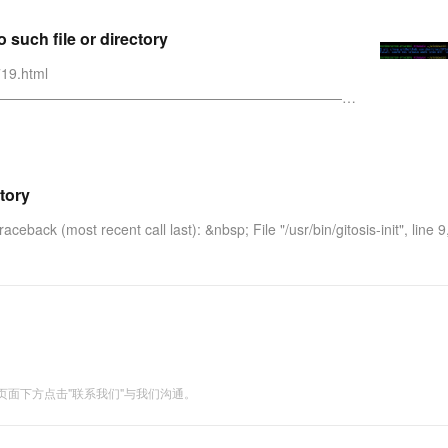
服务生态伙伴
视觉 Coding、空间感知、多模态思考等全面升级
1M上下文，专为长程任务能力而生
云工开物
企业应用
Works
Night Plan 支持 Qwen 3.8-Max
云原生大数据计算服务 MaxCompute
AI 办公
容器服务 Kub
NEW
Red Hat
 such file or directory
30+ 款产品免费体验
Data Agent 驱动的一站式 Data+AI 开发治理平台
夜间 5 折，Qwen/Meoo/TokenPlan 客户专享
面向分析的企业级SaaS模式云数据仓库
AI智能应用
提供一站式管
科研合作
ERP
堂（旗舰版）
SUSE
19.html
智能客服
AI 应用构建
大模型原生
CRM
——————————————————————————
防护产品
2个月
自动承接线索
指令干啥？？？ 呃(⊙o⊙)…呃(⊙o⊙)… ===> 装逼~
建站小程序
Qoder
大模型服务平台百炼-应用模版
OA 办公系统
HOT
NEW
面向真实软件
个人版上线、团队版降价；千问3.8-Max首发发尝鲜
丰富多元化的应用模版和解决方案
力提升
财税管理
模板建站
万有无界
大模型服务平台百炼-智能体
ctory
400电话
定制建站
的模型效果
灵活可视化地构建企业级 Agent
aceback (most recent call last): &nbsp; File "/usr/bin/gitosis-init", line 9,
方案
广告营销
模板小程序
秒悟
人工智能平台 PAI
定制小程序
云端极速 AI 
新一代 AI 视频生成模型，深度适配广告营销等场景
AI Native 的算法工程平台，一站式完成建模、训练、推理服务部署
APP 开发
建站系统
面下方点击"联系我们"与我们沟通。
AI 应用
10分钟微调：让0.6B模型媲美235B模
多模态数据信
型
依托云原生高可用架构,实现Dify私有化部署
用1%尺寸在特定领域达到大模型90%以上效果