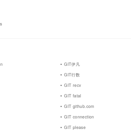
一个 AI 助手
超强辅助，Bol
即刻拥有 DeepSeek-R1 满血版
在企业官网、通讯软件中为客户提供 AI 客服
多种方案随心选，轻松解锁专属 DeepSeek
ts
on
GIT伊凡
GIT行数
GIT recv
GIT fatal
GIT github.com
GIT connection
GIT please