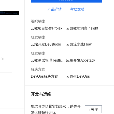
质量检测、持续集成等功能，全方位保护企
文戏情感细腻自然，动作戏激烈拳拳到肉，实现更强表演能力
支持中英文自由切换，具备更强的噪声鲁棒性
ernetes 版 ACK
云聚AI 严选权益
AI 原生数据库服务发布
SSL 证书
业代码资产。
产品详情
帮助文档
，一键激活高效办公新体验
理容器应用的 K8s 服务
精选AI产品，从模型到应用全链提效
Agent 数据网关
堡垒机
AI 用量加速计划
云原生数据库 PolarDB
组织敏捷
应用
防火墙
、识别商机，让客服更高效、服务更出色。
新老同享，达量后返
Agentic Database 发布
云效项目协作Projex
云效效能洞察Insight
千问办公
主机安全
NEW
研发敏捷
的智能体编程平台
一站式AI生产力平台
云端开发Devstudio
云效流水线Flow
AI 应用及服务市场
伶鹊
研发敏捷
企业级人与Agent协作平台，接入和调度多个数字员工
智能客服平台，对话机器人、对话分析、智能外呼
 in
AI 应用
云效测试管理Testhub
应用开发Appstack
大模型服务平台百炼 - 全妙
大模型
解决方案
应用创作平台
多模态内容创作工具，已接入 DeepSeek
DevOps解决方案
云原生DevOps
自然语言处理
数据标注
开发与运维
机器学习
息提取
与 AI 智能体进行实时音视频通话
集结各类场景实战经验，助你开
从文本、图片、视频中提取结构化的属性信息
构建支持视频理解的 AI 音视频实时通话应用
+关注
发运维畅行无忧