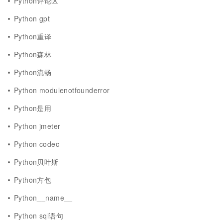
Python评论区
Python gpt
Python重译
Python森林
Python流畅
Python modulenotfounderror
Python是用
Python jmeter
Python codec
Python贝叶斯
Python方包
Python__name__
Python sql语句