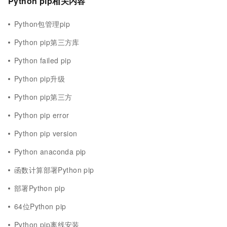
Python pip相关内容
Python包管理pip
Python pip第三方库
Python failed pip
Python pip升级
Python pip第三方
Python pip error
Python pip version
Python anaconda pip
函数计算部署Python pip
部署Python pip
64位Python pip
Python pip离线安装