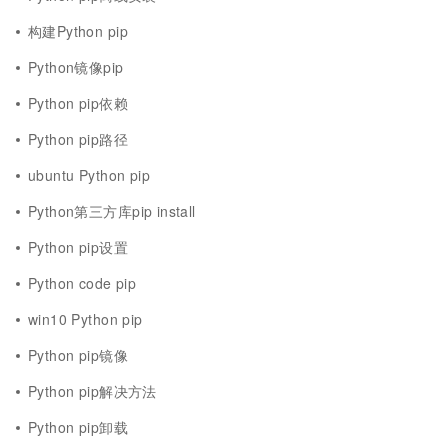
构建Python pip
Python镜像pip
Python pip依赖
Python pip路径
ubuntu Python pip
Python第三方库pip install
Python pip设置
Python code pip
win10 Python pip
Python pip镜像
Python pip解决方法
Python pip卸载