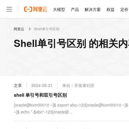
大模型
产品
解决方案
权益
定价
阿里云
Shell单引号区别
大模型
产品
解决方案
权益
定价
云市场
伙伴
服务
了解阿里云
精选产品
精选解决方案
普惠上云
产品定价
精选商城
成为销售伙伴
售前咨询
为什么选择阿里云
千问AI平台
Shell单引号区别 的相关
了解云产品的定价详情
大模型服务平台百炼
千问办公，解锁你的工作
普惠上云 官方力荐
分销伙伴
在线服务
网站建设
什么是云计算
大
大模型服务与应用平台
企业级Agent产品，直接
云服务器38元/年起，超
咨询伙伴
多端小程序
技术领先
云上成本管理
售后服务
轻量应用服务器
Agency Agents：拥
官方推荐返现计划
大模型
精选产品
精选解决方案
Salesforce 国际版订阅
稳定可靠
管理和优化成本
推荐新用户得奖励，单订单
销售伙伴合作计划
自助服务
友盟天域
安全合规
人工智能与机器学习
AI
文本生成
云数据库 RDS
HappyHorse 打造一
云工开物
无影生态合作计划
在线服务
文章
2024-05-21
来自：开发者社区
观测云
分析师报告
高校专属算力普惠，学生认
计算
互联网应用开发
Qwen3.8-Max
HOT
Salesforce On Alibaba C
工单服务
shell 单引号和双引号区别
智能体时代全能旗舰模型
Tuya 物联网平台阿里云
研究报告与白皮书
人工智能平台 PAI
快速拥有专属 OpenClaw
大模
Consulting Partner 合
大数据
容器
免费试用
短信专区
一站式AI开发、训练和推
[oracle@kvm00010 ~]$ export abc=123[oracle@kvm00010 ~]$
蓝凌 OA
Qwen3.7-Plus
AI 大模型销售与服务生
现代化应用
~]$ echo "-$abc"-123[oracle@...
存储
天池大赛
能看、能想、能动手的多模
云解析DNS
解决方案免费试用 新老
电子合同
最高领取价值200元试用
安全
网络与CDN
AI 算法大赛
Qwen3-VL-Plus
畅捷通