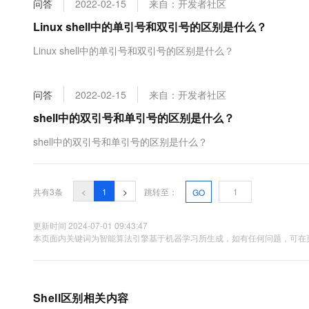
问答
2022-02-15
来自：开发者社区
大数据开发治理平台 Data
AI 产品 免费试用
网络
安全
云开发大赛
Tableau 订阅
Linux shell中的单引号和双引号的区别是什么？
1亿+ 大模型 tokens 和 
可观测
入门学习赛
中间件
AI空中课堂在线直播课
Linux shell中的单引号和双引号的区别是什么？
云防火墙
140+云产品 免费试用
大模型服务
上云与迁云
云原生的云上边界网络安全
产品新客免费试用，最长1
数据库
生态解决方案
千问AI平台-Token Plan
问答
2022-02-15
来自：开发者社区
企业出海
大模型ACA认证体验
大数据计算
助力企业全员 AI 认知与能
行业生态解决方案
shell中的双引号和单引号的区别是什么？
政企业务
媒体服务
千问AI平台-模型体验
开发者生态解决方案
shell中的双引号和单引号的区别是什么？
在线体验全尺寸、多种模态
企业服务与云通信
AI 开发和 AI 应用解决
Happy 系列大模型
域名与网站
共有3条
<
1
>
跳转至：
GO
终端用户计算
更新时间 2024-07-01 09:43:47
本页面内关键词为智能算法引擎基于机器学习所生成，如有任何问题，可在页
Serverless
大模型解决方案
开发工具
快速部署 Dify，高效搭建 
迁移与运维管理
Shell区别相关内容