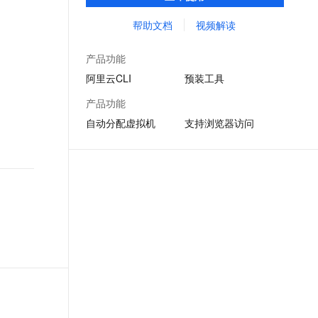
理机，并预装CLI、Terraform等多种云管理
文戏情感细腻自然，动作戏激烈拳拳到肉，实现更强表演能力
支持中英文自由切换，具备更强的噪声鲁棒性
ernetes 版 ACK
云聚AI 严选权益
AI 原生数据库服务发布
SSL 证书
工具和ssh、vim、jq等系统工具，供您免费使
帮助文档
视频解读
，一键激活高效办公新体验
理容器应用的 K8s 服务
精选AI产品，从模型到应用全链提效
Agent 数据网关
用
堡垒机
AI 用量加速计划
云原生数据库 PolarDB
产品功能
应用
防火墙
、识别商机，让客服更高效、服务更出色。
新老同享，达量后返
Agentic Database 发布
阿里云CLI
预装工具
千问办公
主机安全
NEW
产品功能
的智能体编程平台
一站式AI生产力平台
自动分配虚拟机
支持浏览器访问
AI 应用及服务市场
伶鹊
企业级人与Agent协作平台，接入和调度多个数字员工
智能客服平台，对话机器人、对话分析、智能外呼
AI 应用
大模型服务平台百炼 - 全妙
大模型
应用创作平台
多模态内容创作工具，已接入 DeepSeek
自然语言处理
数据标注
机器学习
息提取
与 AI 智能体进行实时音视频通话
从文本、图片、视频中提取结构化的属性信息
构建支持视频理解的 AI 音视频实时通话应用