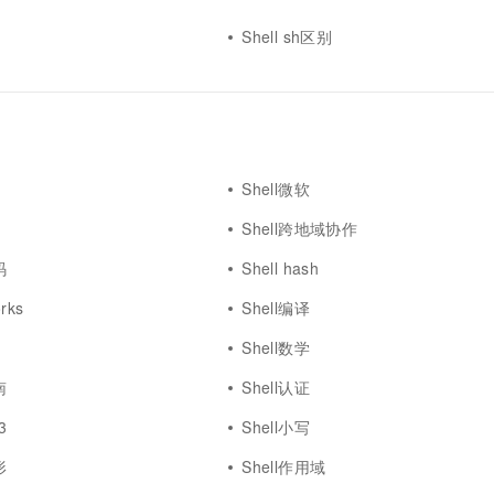
一个 AI 助手
超强辅助，Bol
即刻拥有 DeepSeek-R1 满血版
Shell sh区别
在企业官网、通讯软件中为客户提供 AI 客服
多种方案随心选，轻松解锁专属 DeepSeek
Shell微软
Shell跨地域协作
码
Shell hash
orks
Shell编译
Shell数学
南
Shell认证
3
Shell小写
形
Shell作用域