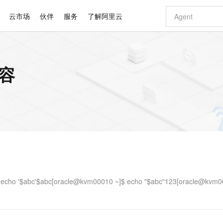
云市场
伙伴
服务
了解阿里云
AI 特惠
数据与 API
成为产品伙伴
企业增值服务
最佳实践
价格计算器
AI 场景体
基础软件
产品伙伴合
阿里云认证
市场活动
配置报价
大模型
内容
自助选配和估算价格
新方式
睿译宝，AI翻译排版一步到位
智启 AI 普惠权益
产品生态集成认证中心
企业支持计划
云上春晚
域名与网站
千问官方 MaaS 平台，为开发者和 Agent 而生，新用户赠送 1 亿 + tokens 额度
Qwen Aud
AI Coding
阿里云Maa
2026 阿里云
云服务器 E
为企业打
数据集
Windows
大模型认证
模型
NEW
NEW
交付可用成果
值低价云产品抢先购
上传文档即自动完成翻译和格式还原
至高享 1亿+免费 tokens，加速 Al 应用落地
提供智能易用的域名与建站服务
智能编程，一键
安全可靠、
产品生态伙伴
专家技术服务
云上奥运之旅
弹性计算合作
阿里云中企出
手机三要素
宝塔 Linux
全部认证
价格优势
有专属领域专家
GLM-5.2：长任务时代开源旗舰模型
阿里云 OPC 创新助力计划
千问大模型
即刻拥有 DeepS
AI 电商营销
对象存储 O
大模型
产品生态伙伴工作台
企业增值服务台
云栖战略参考
云存储合作计
云栖大会
身份实名认证
CentOS
训练营
推动算力普惠，释放技术红利
最高返9万
多领域专家智能体,一键组建 AI 虚拟交付团队
快速构建应用程序和网站，即刻迈出上云第一步
至高百万元 Token 补贴，加速一人公司成长
多元化、高性能、安全可靠的大模型服务
真正可用的 1M 上下文,一次完成代码全链路开发
轻松解锁专属 Dee
从图文生成到
云上的中国
数据库合作计
活动全景
短信
Docker
图片和
站式影视创作平台
Hermes Agent，打造自进化智能体
Token Plan 模型订阅计划
数字证书管理服务（原SSL证书）
5 分钟轻松部署
AI 广告创作
无影云电脑
企业成长
NEW
信息公告
看见新力量
云网络合作计
OCR 文字识别
JAVA
证享300元代金券
可视化编排打通从文字构思到成片全链路闭环
全托管，含MySQL、PostgreSQL、SQL Server、MariaDB多引擎
自主进化，持久记忆，越用越聪明
Qwen3.8-Max 首发尝鲜，限时加量 10 倍，夜间低至2折
实现全站HTTPS，呈现可信的WEB访问
图文、视频一
随时随地安
Kimi-K3
HappyHors
NEW
魔搭 Mode
loud
服务实践
官网公告
Kimi 最新旗舰模型，长程编程与推理利器
让文字生成流
金融模力时刻
Salesforce O
版
发票查验
全能环境
Claude Code + GStack 打造工程团队
千问办公，限时限量积分加倍
Qoder
低代码高效构
AI 建站
短信服务
型
NEW
作计划
计划
创新中心
魔搭 ModelSc
健康状态
理服务
让AI从“聊天伙伴”进化为能干活的“数字员工”
安装技能 GStack，拥有专属 AI 工程团队
你的AI工作搭子，覆盖日常办公高频场景
面向真实软件的智能体编程平台
0 代码专业建
 echo '$abc'$abc[oracle@kvm00010 ~]$ echo "$abc"123[oracle@kvm
客户案例
天气预报查询
操作系统
Deepseek-v4-pro
HappyHors
态合作计划
态智能体模型
旗舰 MoE 大模型，百万上下文与顶尖推理能力
图生视频，流
同享
万小智 AI 建站低至 15元/月
Qoder CN
AI 短剧/漫剧
云原生数据库 
快递物流查询
WordPress
成为服务伙
高校合作
点，立即开启云上创新
覆盖公网/内网、递归/权威、移动APP等全场景解析服务
送.CN域名，送备案服务码
基于千问大模型等，支持代码智能生成、研发智能问答
AI助力短剧
GLM-5.2
Wan2.7-T
Ubuntu