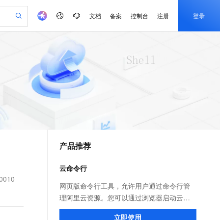
文档
备案
控制台
注册
登录
验
作计划
器
AI 活动
专业服务
服务伙伴合作计划
开发者社区
加入我们
产品动态
服务平台百炼
阿里云 OPC 创新助力计划
一站式生成采购清单，支持单品或批量购买
io：打造专属 AI 语音助手
S产品伙伴计划（繁花）
峰会
CS
造的大模型服务与应用开发平台
一句话生成原生可编辑精美 PPT 文稿
AI 生产力先锋
Al MaaS 服务伙伴赋能合作
域名
博文
Careers
至高可申请百万元
Qwen3.8-Max 模型上线
开启高性价比 AI 编程新体验
弹性可伸缩的云计算服务
Qwen-Audio-3.0-Realtime 端到端实时语音角色扮演
输入一句话想法, 轻松生成专业的 PPT
先锋实践拓展 AI 生产力的边界
Token 补贴，五大权
计划
海大会
伙伴信用分合作计划
商标
问答
社会招聘
益加速 OPC 成功
eek-V4-Pro
SS
一键部署幻兽帕鲁游戏服务器
飞天发布时刻
HOT
Open Search 向量检索版支
划
备案
电子书
校园招聘
pSeek-V4-Pro
视频创作，一键激活电商全链路生产力
稳定、安全、高性价比、高性能的云存储服务
一键购买专属联机服务器，轻松开启游戏
所见，即是所愿
持视频检索 Pipeline 功能
更多支持
划
公司注册
镜像站
视频生成
语音识别与合成
专属 QwenPaw
漫剧工坊：一站式动画创作平台
AI 实训营
HOT
应用身份服务 (IDaaS)
合作伙伴培训与认证
产品推荐
划
上云迁移
站生成，高效打造优质广告素材
全接入的云上超级电脑
从聊天伙伴进化为能主动干活的本地数字员工
快速生产连贯的高质量长漫剧
从基础到进阶，Agent 创客手把手教你
OpenClaw 管理能力上线
e-1.1-T2V
Qwen3-TTS-Flash
lScope
我要反馈
查询合作伙伴
畅细腻的高质量视频
离线语音合成大模型，多语言方言自适应，低延迟高稳定
n Alibaba Cloud ISV 合作
代维服务
建企业门户网站
10 分钟搭建微信、支付宝小程序
云命令行
MaxCompute MaxFrame 提
创新加速
ope
登录合作伙伴管理后台
我要建议
站，无忧落地极速上线
以可视化方式快速构建移动和 PC 门户网站
国内短信简单易用，安全可靠，秒级触达，全球覆盖200+国家和地区。
高效部署网站，快速应用到小程序
供自动弹性内存功能
00010
e-1.1-I2V
Cosyvoice-V3-Flash
网页版命令行工具，允许用户通过命令行管
安全
畅自然，细节丰富
高表现力语音合成大模型，语音克隆听感自然
我要投诉
PolarDB
理阿里云资源。您可以通过浏览器启动云命
上云场景组合购
Milvus 弹性伸缩功能新增节
伴
漫剧创作，剧本、分镜、视频高效生成
100%兼容MySQL、PostgreSQL，兼容Oracle，支持集中和分布式
覆盖90%+业务场景，专享组合折扣价
点支持范围
令行，在启动时会自动为您分配一台Linux管
2V
VPN
Fun-ASR
立即使用