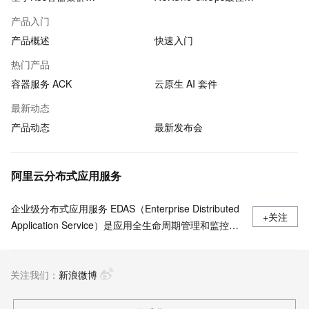
产品入门
产品概述
快速入门
热门产品
容器服务 ACK
云原生 AI 套件
最新动态
产品动态
最新发布会
阿里云分布式应用服务
企业级分布式应用服务 EDAS（Enterprise Distributed
+关注
Application Service）是应用全生命周期管理和监控的
一站式PaaS平台，支持部署于 Kubernetes/ECS，无
侵入支持Java/Go/Python/PHP/.NetCore 等多语言应用
关注我们：
的发布运行和服务治理 ，Java支持Spring Cloud、
新浪微博
Apache Dubbo近五年所有版本，多语言应用一键开启
Service Mesh。