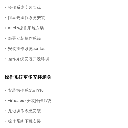
操作系统安装卸载
阿里云操作系统安装
anolis操作系统安装
部署安装操作系统
安装操作系统centos
操作系统安装开发环境
操作系统更多安装相关
安装操作系统win10
virtualbox安装操作系统
龙蜥操作系统安装
操作系统下载安装