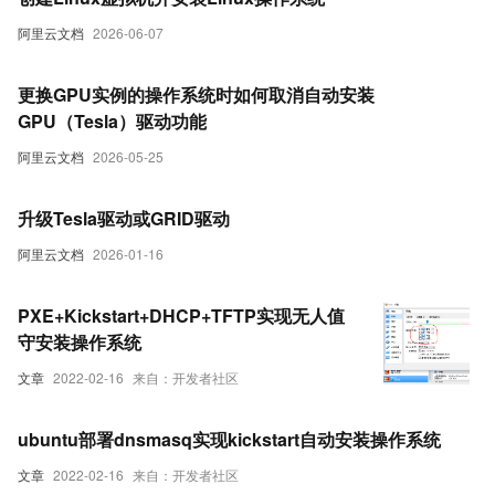
阿里云文档
2026-06-07
更换GPU实例的操作系统时如何取消自动安装
GPU（Tesla）驱动功能
阿里云文档
2026-05-25
升级Tesla驱动或GRID驱动
阿里云文档
2026-01-16
PXE+Kickstart+DHCP+TFTP实现无人值
守安装操作系统
文章
2022-02-16
来自：开发者社区
ubuntu部署dnsmasq实现kickstart自动安装操作系统
文章
2022-02-16
来自：开发者社区