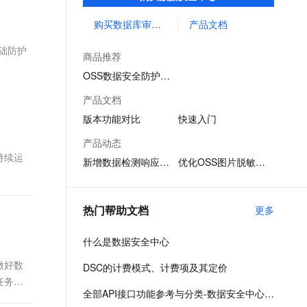
能异常检测等数据安全相关能力，形成云上
文戏情感细腻自然，动作戏激烈拳拳到肉，实现更强表演能力
支持中英文自由切换，具备更强的噪声鲁棒性
ernetes 版 ACK
云聚AI 严选权益
AI 原生数据库服务发布
SSL 证书
一体化的数据安全解决方案。
购买数据库审计（等保合规版）
产品文档
，一键激活高效办公新体验
理容器应用的 K8s 服务
精选AI产品，从模型到应用全链提效
Agent 数据网关
堡垒机
础防护
AI 用量加速计划
云原生数据库 PolarDB
商品推荐
应用
防火墙
、识别商机，让客服更高效、服务更出色。
新老同享，达量后返
Agentic Database 发布
OSS数据安全防护实践
千问办公
主机安全
NEW
产品文档
的智能体编程平台
一站式AI生产力平台
版本功能对比
快速入门
AI 应用及服务市场
伶鹊
产品动态
企业级人与Agent协作平台，接入和调度多个数字员工
智能客服平台，对话机器人、对话分析、智能外呼
持续运
AI 应用
新增数据检测响应功能
优化OSS图片脱敏功能
大模型服务平台百炼 - 全妙
大模型
应用创作平台
多模态内容创作工具，已接入 DeepSeek
自然语言处理
热门帮助文档
更多
数据标注
什么是数据安全中心
机器学习
做好数
DSC的计费模式、计费项及其定价
息提取
与 AI 智能体进行实时音视频通话
任务。
从文本、图片、视频中提取结构化的属性信息
构建支持视频理解的 AI 音视频实时通话应用
全部API接口功能参考与分类-数据安全中心-阿里云