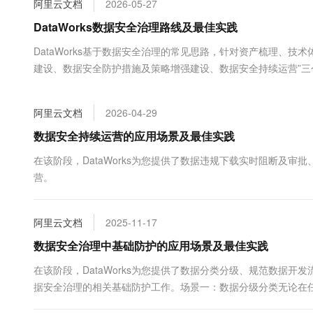
阿里云文档
2026-05-27
大数据开发治理平台 Data
AI 产品 免费试用
网络
安全
云开发大赛
Tableau 订阅
DataWorks数据安全治理路线及最佳实践
1亿+ 大模型 tokens 和 
可观测
入门学习赛
中间件
AI空中课堂在线直播课
DataWorks基于数据安全治理的常见思路，针对资产梳理、
云防火墙
140+云产品 免费试用
大模型服务
建设、数据安全防护措施及策略增强建设、数据安全持续运营”三个阶
上云与迁云
云原生的云上边界网络安全
产品新客免费试用，最长1
数据库
生态解决方案
千问AI平台-Token Plan
企业出海
大模型ACA认证体验
大数据计算
阿里云文档
2026-04-29
助力企业全员 AI 认知与能
行业生态解决方案
政企业务
媒体服务
千问AI平台-模型体验
数据安全持续运营的应用场景及最佳实践
开发者生态解决方案
在线体验全尺寸、多种模态
企业服务与云通信
在该阶段，DataWorks为您提供了数据违规下载实时阻断及
AI 开发和 AI 应用解决
营。
Happy 系列大模型
域名与网站
终端用户计算
阿里云文档
2025-11-17
Serverless
数据安全治理中基础防护的应用场景及最佳实践
大模型解决方案
在该阶段，DataWorks为您提供了数据分类分级、规范数据
开发工具
快速部署 Dify，高效搭建 
据安全治理的相关基础防护工作。场景一：数据分级分类无论在
迁移与运维管理
因此，如何对本企业敏感数据识别、分级分类...