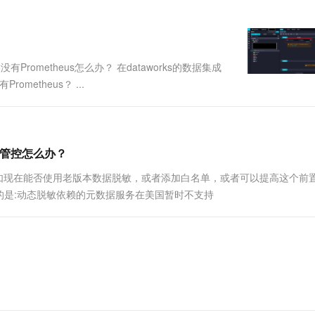
一个 AI 助手
超强辅助，Bol
即刻拥有 DeepSeek-R1 满血版
在企业官网、通讯软件中为客户提供 AI 客服
多种方案随心选，轻松解锁专属 DeepSeek
rometheus怎么办？ 在dataworks的数据集成
metheus？ ...
好管控怎么办？
控 比如现在能否使用老版本数据脱敏，或者添加白名单，或者可以提高这个前
的是:动态脱敏依赖的元数据服务在美国暂时不支持