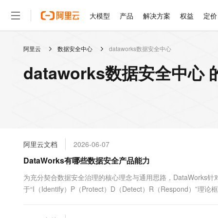
大模型
产品
解决方案
权益
定价
阿里云
数据安全中心
dataworks数据安全中心
大模型
产品
解决方案
权益
定价
云市场
伙伴
服务
了解阿里云
精选产品
精选解决方案
普惠上云
产品定价
精选商城
成为销售伙伴
售前咨询
为什么选择阿里云
千问AI平台
dataworks数据安全中心
了解云产品的定价详情
大模型服务平台百炼
睿译宝，AI翻译排版一
普惠上云 官方力荐
分销伙伴
在线服务
网站建设
什么是云计算
大
大模型服务与应用平台
上传文档即自动完成翻译和
云服务器38元/年起，超
咨询伙伴
多端小程序
技术领先
云上成本管理
售后服务
轻量应用服务器
GLM-5.2：长任务时代
官方推荐返现计划
大模型
精选产品
精选解决方案
Salesforce 国际版订阅
稳定可靠
管理和优化成本
推荐新用户得奖励，单订单
销售伙伴合作计划
自助服务
友盟天域
安全合规
人工智能与机器学习
AI
文本生成
云数据库 RDS
Hermes Agent，打造
云工开物
无影生态合作计划
在线服务
阿里云文档
2026-06-07
观测云
分析师报告
自主进化，持久记忆，越用
高校专属算力普惠，学生认
计算
互联网应用开发
Qwen3.8-Max
HOT
Salesforce On Alibaba C
工单服务
DataWorks有哪些数据安全产品能力
智能体时代全能旗舰模型
Tuya 物联网平台阿里云
研究报告与白皮书
人工智能平台 PAI
快速拥有专属 OpenClaw
大模
Consulting Partner 合
大数据
容器
免费试用
短信专区
一站式AI开发、训练和推
为充分契合数据安全治理的核心理念与通用思路，DataWork
蓝凌 OA
Qwen3.7-Plus
AI 大模型销售与服务生
现代化应用
于“I（Identify）P（Protect）D（Detect）R（Re
存储
天池大赛
能看、能想、能动手的多模
云解析DNS
解决方案免费试用 新老
电子合同
了一套完整且高效的数据安全保障体系。
最高领取价值200元试用
安全
网络与CDN
AI 算法大赛
Qwen3-VL-Plus
畅捷通