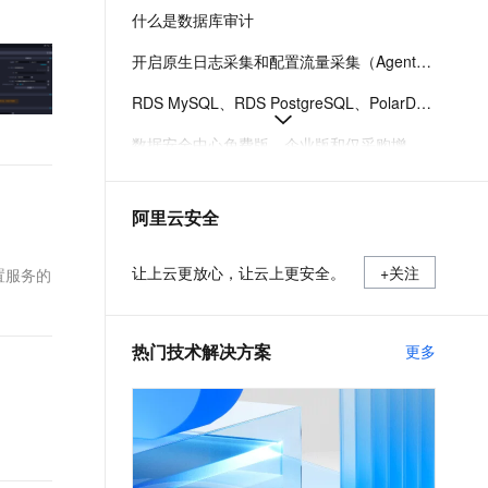
t.diy 一步搞定创意建站
构建大模型应用的安全防护体系
什么是数据库审计
通过自然语言交互简化开发流程,全栈开发支持
通过阿里云安全产品对 AI 应用进行安全防护
开启原生日志采集和配置流量采集（Agent）采集数据库审计日志
RDS MySQL、RDS PostgreSQL、PolarDB PostgreSQL、PolarDB PostgreSQL（兼容Oracle）、PolarDB MySQL、PolarDB-X 2.0数据表的列加密
数据安全中心免费版、企业版和仅采购增值服务版的功能差异
风险概览及自建情报
阿里云安全
如何配置识别模板
C100和D100的性能及计费介绍
让上云更放心，让云上更安全。
+关注
置服务的
热门技术解决方案
更多