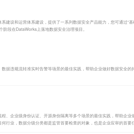
服务生态伙伴
视觉 Coding、空间感知、多模态思考等全面升级
1M上下文，专为长程任务能力而生
云工开物
企业应用
Works
Night Plan 支持 Qwen 3.8-Max
云原生大数据计算服务 MaxCompute
AI 办公
容器服务 Kub
NEW
Red Hat
30+ 款产品免费体验
Data Agent 驱动的一站式 Data+AI 开发治理平台
夜间 5 折，Qwen/Meoo/TokenPlan 客户专享
面向分析的企业级SaaS模式云数据仓库
AI智能应用
提供一站式管
科研合作
ERP
堂（旗舰版）
SUSE
技术体系建设和运营体系建设，提供了一系列数据安全产品能力，您可通过“基
智能客服
AI 应用构建
大模型原生
CRM
段在DataWorks上落地数据安全治理项目。
防护产品
2个月
自动承接线索
建站小程序
Qoder
大模型服务平台百炼-应用模版
OA 办公系统
HOT
NEW
面向真实软件
个人版上线、团队版降价；千问3.8-Max首发发尝鲜
丰富多元化的应用模版和解决方案
力提升
财税管理
模板建站
万有无界
大模型服务平台百炼-智能体
400电话
定制建站
的模型效果
灵活可视化地构建企业级 Agent
审批、数据违规流转准实时告警等场景的最佳实践，帮助企业做好数据安全的
方案
广告营销
模板小程序
秒悟
人工智能平台 PAI
定制小程序
云端极速 AI 
新一代 AI 视频生成模型，深度适配广告营销等场景
AI Native 的算法工程平台，一站式完成建模、训练、推理服务部署
APP 开发
建站系统
开发流程、企业级身份认证、开源身份隔离等多个场景的最佳实践，帮助企业
AI 应用
10分钟微调：让0.6B模型媲美235B模
多模态数据信
任何行业，数据分级分类都是监管首要检查的对象，也是企业应审的首要
型
依托云原生高可用架构,实现Dify私有化部署
用1%尺寸在特定领域达到大模型90%以上效果