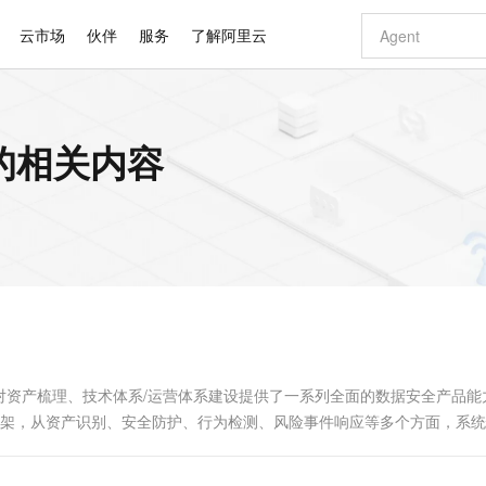
云市场
伙伴
服务
了解阿里云
AI 特惠
数据与 API
成为产品伙伴
企业增值服务
最佳实践
价格计算器
AI 场景体
基础软件
产品伙伴合
阿里云认证
市场活动
配置报价
大模型
 的相关内容
自助选配和估算价格
步到位
智启 AI 普惠权益
产品生态集成认证中心
企业支持计划
云上春晚
域名与网站
Qwen Audio：打造专属 AI 语音助手
千问官方 MaaS 平台，为开发者和 Agent 而生，新用户赠送 1 亿 + tokens 额度
一句话生成原生
AI Coding
阿里云Maa
2026 阿里云
云服务器 E
为企业打
数据集
Windows
大模型认证
模型
NEW
NEW
格式还原
值低价云产品抢先购
至高享 1亿+免费 tokens，加速 Al 应用落地
提供智能易用的域名与建站服务
Qwen-Audio-3.0-Realtime 端到端实时语音角色扮演
输入一句话想法,
智能编程，一键
安全可靠、
产品生态伙伴
专家技术服务
云上奥运之旅
弹性计算合作
阿里云中企出
手机三要素
宝塔 Linux
全部认证
价格优势
开源旗舰模型
即刻拥有 DeepSeek-V4-Pro
阿里云 OPC 创新助力计划
千问大模型
一键部署幻兽
AI 电商营销
对象存储 O
大模型
产品生态伙伴工作台
企业增值服务台
云栖战略参考
云存储合作计
云栖大会
身份实名认证
CentOS
训练营
推动算力普惠，释放技术红利
最高返9万
真正可用的 1M 上下文,一次完成代码全链路开发
快速构建应用程序和网站，即刻迈出上云第一步
轻松解锁专属 DeepSeek-V4-Pro
至高百万元 Token 补贴，加速一人公司成长
多元化、高性能、安全可靠的大模型服务
一键购买专属
从图文生成到
云上的中国
数据库合作计
活动全景
短信
Docker
图片和
自进化智能体
5 分钟轻松部署专属 QwenPaw
Token Plan 模型订阅计划
数字证书管理服务（原SSL证书）
高效搭建 AI
AI 广告创作
无影云电脑
企业成长
NEW
HOT
信息公告
看见新力量
云网络合作计
OCR 文字识别
JAVA
越聪明
证享300元代金券
全托管，含MySQL、PostgreSQL、SQL Server、MariaDB多引擎
Qwen3.8-Max 首发尝鲜，限时加量 10 倍，夜间低至2折
实现全站HTTPS，呈现可信的WEB访问
从聊天伙伴进化为能主动干活的本地数字员工
图文、视频一
随时随地安
Kimi-K3
HappyHors
NEW
魔搭 Mode
loud
服务实践
官网公告
Kimi 最新旗舰模型，长程编程与推理利器
让文字生成流
金融模力时刻
Salesforce O
版
发票查验
全能环境
Claude Code + GStack 打造工程团队
千问办公，限时限量积分加倍
Qoder
低代码高效构
AI 建站
短信服务
型
NEW
作计划
计划
创新中心
魔搭 ModelSc
健康状态
理服务
让AI从“聊天伙伴”进化为能干活的“数字员工”
安装技能 GStack，拥有专属 AI 工程团队
你的AI工作搭子，覆盖日常办公高频场景
面向真实软件的智能体编程平台
0 代码专业建
s针对资产梳理、技术体系/运营体系建设提供了一系列全面的数据安全产品能
客户案例
天气预报查询
操作系统
Deepseek-v4-pro
HappyHors
态合作计划
spond）”理论框架，从资产识别、安全防护、行为检测、风险事件响应等多个方面，系
态智能体模型
旗舰 MoE 大模型，百万上下文与顶尖推理能力
图生视频，流
同享
万小智 AI 建站低至 15元/月
Qoder CN
AI 短剧/漫剧
云原生数据库 
快递物流查询
WordPress
成为服务伙
高校合作
点，立即开启云上创新
覆盖公网/内网、递归/权威、移动APP等全场景解析服务
送.CN域名，送备案服务码
基于千问大模型等，支持代码智能生成、研发智能问答
AI助力短剧
GLM-5.2
Wan2.7-T
Ubuntu