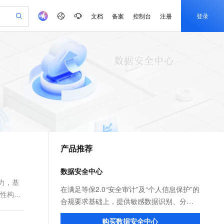
文档
备案
控制台
注册
登录
验
作计划
器
AI 活动
专业服务
服务伙伴合作计划
开发者社区
加入我们
产品动态
服务平台百炼
阿里云 OPC 创新助力计划
一站式生成采购清单，支持单品或批量购买
可编辑精美 PPT 文稿
S产品伙伴计划（繁花）
峰会
CS
造的大模型服务与应用开发平台
Agency Agents：拥有专属领域专家
AI 生产力先锋
Al MaaS 服务伙伴赋能合作
域名
博文
Careers
至高可申请百万元
Qwen3.8-Max 模型上线
 轻松生成专业的 PPT
开启高性价比 AI 编程新体验
弹性可伸缩的云计算服务
先锋实践拓展 AI 生产力的边界
多领域专家智能体,一键组建 AI 虚拟交付团队
Token 补贴，五大权
计划
海大会
伙伴信用分合作计划
商标
问答
社会招聘
益加速 OPC 成功
帕鲁游戏服务器
SS
HappyHorse 打造一站式影视创作平台
飞天发布时刻
HOT
Open Search 向量检索版支
划
备案
电子书
校园招聘
联机服务器，轻松开启游戏
视频创作，一键激活电商全链路生产力
稳定、安全、高性价比、高性能的云存储服务
所见，即是所愿
持视频检索 Pipeline 功能
可视化编排打通从文字构思到成片全链路闭环
更多支持
划
公司注册
镜像站
视频生成
语音识别与合成
 智能体与工作流应用
漫剧工坊：一站式动画创作平台
AI 实训营
应用身份服务 (IDaaS)
合作伙伴培训与认证
产品推荐
划
上云迁移
站生成，高效打造优质广告素材
全接入的云上超级电脑
通过阿里云百炼高效搭建AI应用,助力高效开发
快速生产连贯的高质量长漫剧
从基础到进阶，Agent 创客手把手教你
OpenClaw 管理能力上线
e-1.1-T2V
Qwen3-TTS-Flash
lScope
我要反馈
查询合作伙伴
畅细腻的高质量视频
离线语音合成大模型，多语言方言自适应，低延迟高稳定
n Alibaba Cloud ISV 合作
代维服务
建企业门户网站
10 分钟搭建微信、支付宝小程序
数据安全中心
MaxCompute MaxFrame 提
创新加速
ope
登录合作伙伴管理后台
我要建议
站，无忧落地极速上线
以可视化方式快速构建移动和 PC 门户网站
国内短信简单易用，安全可靠，秒级触达，全球覆盖200+国家和地区。
高效部署网站，快速应用到小程序
供自动弹性内存功能
力，基
e-1.1-I2V
Cosyvoice-V3-Flash
在满足等保2.0“安全审计”及“个人信息保护”的
统性构建
安全
畅自然，细节丰富
高表现力语音合成大模型，语音克隆听感自然
我要投诉
PolarDB
合规要求基础上，提供敏感数据识别、分级
上云场景组合购
Milvus 弹性伸缩功能新增节
伴
漫剧创作，剧本、分镜、视频高效生成
100%兼容MySQL、PostgreSQL，兼容Oracle，支持集中和分布式
覆盖90%+业务场景，专享组合折扣价
点支持范围
分类、安全审计、风险态势、数据脱敏、智
2V
VPN
Fun-ASR
购买数据安全中心