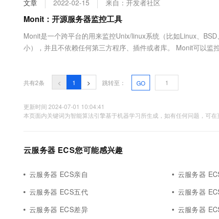
文章
2022-02-15
来自：开发者社区
大数据开发治理平台 Data
AI 产品 免费试用
网络
安全
云开发大赛
Tableau 订阅
Monit：开源服务器监控工具
1亿+ 大模型 tokens 和 
可观测
入门学习赛
中间件
AI空中课堂在线直播课
Monit是一个跨平台的用来监控Unix/linux系统（比如Linux、
云防火墙
140+云产品 免费试用
大模型服务
小），并且不依赖任何第三方程序、插件或者库。 Monit可以监
上云与迁云
云原生的云上边界网络安全
产品新客免费试用，最长1
数据库
据这些变化，可以设定邮件报警、重启进程或服务。易于安装、轻量
生态解决方案
千问AI平台-Token Plan
企业出海
大模型ACA认证体验
大数据计算
助力企业全员 AI 认知与能
行业生态解决方案
共有2条
<
1
>
跳转至：
GO
政企业务
媒体服务
千问AI平台-模型体验
开发者生态解决方案
在线体验全尺寸、多种模态
更新时间 2024-07-01 10:04:41
企业服务与云通信
本页面内关键词为智能算法引擎基于机器学习所生成，如有任何问题，可在页
AI 开发和 AI 应用解决
Happy 系列大模型
域名与网站
云服务器 ECS您可能感兴趣
终端用户计算
Serverless
大模型解决方案
云服务器 ECS亲自
云服务器 EC
开发工具
云服务器 ECS五代
云服务器 E
快速部署 Dify，高效搭建 
迁移与运维管理
云服务器 ECS差异
云服务器 EC