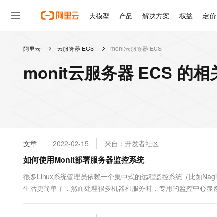
大模型
产品
解决方案
权益
定价
阿里云
云服务器 ECS
monit云服务器 ECS
大模型
产品
解决方案
权益
定价
云市场
伙伴
服务
了解阿里云
精选产品
精选解决方案
普惠上云
产品定价
精选商城
成为销售伙伴
售前咨询
为什么选择阿里云
千问AI平台
monit云服务器 ECS 的
了解云产品的定价详情
大模型服务平台百炼
千问办公，解锁你的工作
普惠上云 官方力荐
分销伙伴
在线服务
网站建设
什么是云计算
大
大模型服务与应用平台
企业级Agent产品，直接
云服务器38元/年起，超
咨询伙伴
多端小程序
技术领先
云上成本管理
售后服务
轻量应用服务器
Agency Agents：拥
官方推荐返现计划
大模型
精选产品
精选解决方案
Salesforce 国际版订阅
稳定可靠
管理和优化成本
推荐新用户得奖励，单订单
销售伙伴合作计划
自助服务
友盟天域
安全合规
人工智能与机器学习
AI
文本生成
云数据库 RDS
HappyHorse 打造一
云工开物
无影生态合作计划
在线服务
文章
2022-02-15
来自：开发者社区
观测云
分析师报告
高校专属算力普惠，学生认
计算
互联网应用开发
Qwen3.8-Max
HOT
Salesforce On Alibaba C
工单服务
如何使用Monit部署服务器监控系统
智能体时代全能旗舰模型
Tuya 物联网平台阿里云
研究报告与白皮书
人工智能平台 PAI
快速拥有专属 OpenClaw
大模
Consulting Partner 合
大数据
容器
免费试用
短信专区
一站式AI开发、训练和推
很多Linux系统管理员依赖一个集中式的远程监控系统（比如Nag
蓝凌 OA
Qwen3.7-Plus
AI 大模型销售与服务生
现代化应用
生活更简单了，然而处理很多机器和服务时，专用的监控中心显
存储
天池大赛
能看、能想、能动手的多模
云解析DNS
解决方案免费试用 新老
电子合同
络故障）不可访问了，你就会失去整个网络基础设备情况的任何
最高领取价值200元试用
安全
网络与CDN
AI 算法大赛
Qwen3-VL-Plus
备....
畅捷通