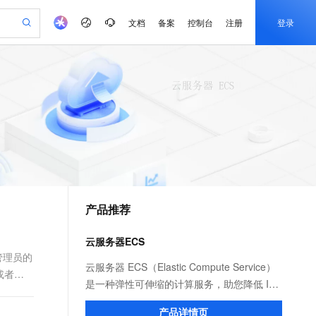
文档
备案
控制台
注册
登录
验
作计划
器
AI 活动
专业服务
服务伙伴合作计划
开发者社区
加入我们
产品动态
服务平台百炼
阿里云 OPC 创新助力计划
一站式生成采购清单，支持单品或批量购买
io：打造专属 AI 语音助手
S产品伙伴计划（繁花）
峰会
CS
造的大模型服务与应用开发平台
一句话生成原生可编辑精美 PPT 文稿
AI 生产力先锋
Al MaaS 服务伙伴赋能合作
域名
博文
Careers
至高可申请百万元
Qwen3.8-Max 模型上线
开启高性价比 AI 编程新体验
弹性可伸缩的云计算服务
Qwen-Audio-3.0-Realtime 端到端实时语音角色扮演
输入一句话想法, 轻松生成专业的 PPT
先锋实践拓展 AI 生产力的边界
Token 补贴，五大权
计划
海大会
伙伴信用分合作计划
商标
问答
社会招聘
益加速 OPC 成功
eek-V4-Pro
SS
一键部署幻兽帕鲁游戏服务器
飞天发布时刻
HOT
Open Search 向量检索版支
划
备案
电子书
校园招聘
pSeek-V4-Pro
视频创作，一键激活电商全链路生产力
稳定、安全、高性价比、高性能的云存储服务
一键购买专属联机服务器，轻松开启游戏
所见，即是所愿
持视频检索 Pipeline 功能
更多支持
划
公司注册
镜像站
视频生成
语音识别与合成
专属 QwenPaw
漫剧工坊：一站式动画创作平台
AI 实训营
HOT
应用身份服务 (IDaaS)
合作伙伴培训与认证
产品推荐
划
上云迁移
站生成，高效打造优质广告素材
全接入的云上超级电脑
从聊天伙伴进化为能主动干活的本地数字员工
快速生产连贯的高质量长漫剧
从基础到进阶，Agent 创客手把手教你
OpenClaw 管理能力上线
e-1.1-T2V
Qwen3-TTS-Flash
lScope
我要反馈
查询合作伙伴
畅细腻的高质量视频
离线语音合成大模型，多语言方言自适应，低延迟高稳定
n Alibaba Cloud ISV 合作
代维服务
建企业门户网站
10 分钟搭建微信、支付宝小程序
云服务器ECS
MaxCompute MaxFrame 提
创新加速
ope
登录合作伙伴管理后台
我要建议
站，无忧落地极速上线
以可视化方式快速构建移动和 PC 门户网站
国内短信简单易用，安全可靠，秒级触达，全球覆盖200+国家和地区。
高效部署网站，快速应用到小程序
供自动弹性内存功能
管理员的
e-1.1-I2V
Cosyvoice-V3-Flash
云服务器 ECS（Elastic Compute Service）
或者网
安全
畅自然，细节丰富
高表现力语音合成大模型，语音克隆听感自然
我要投诉
PolarDB
是一种弹性可伸缩的计算服务，助您降低 IT
上云场景组合购
Milvus 弹性伸缩功能新增节
伴
为后
漫剧创作，剧本、分镜、视频高效生成
100%兼容MySQL、PostgreSQL，兼容Oracle，支持集中和分布式
覆盖90%+业务场景，专享组合折扣价
点支持范围
成本，提升运维效率，使您更专注于核心业
2V
VPN
Fun-ASR
产品详情页