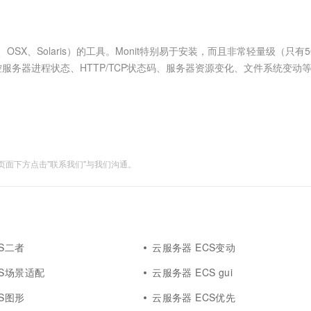
服务生态伙伴
视觉 Coding、空间感知、多模态思考等全面升级
1M上下文，专为长程任务能力而生
云工开物
企业应用
Works
Night Plan 支持 Qwen 3.8-Max
云原生大数据计算服务 MaxCompute
AI 办公
容器服务 Kub
NEW
Red Hat
30+ 款产品免费体验
Data Agent 驱动的一站式 Data+AI 开发治理平台
夜间 5 折，Qwen/Meoo/TokenPlan 客户专享
面向分析的企业级SaaS模式云数据仓库
AI智能应用
提供一站式管
科研合作
ERP
堂（旗舰版）
SUSE
BSD、OSX、Solaris）的工具。Monit特别易于安装，而且非常轻量级（只有5
智能客服
AI 应用构建
大模型原生
CRM
控服务器进程状态、HTTP/TCP状态码、服务器资源变化、文件系统变动
防护产品
2个月
自动承接线索
级的实现以及强大的功能，让M....
建站小程序
Qoder
大模型服务平台百炼-应用模版
OA 办公系统
HOT
NEW
面向真实软件
个人版上线、团队版降价；千问3.8-Max首发发尝鲜
丰富多元化的应用模版和解决方案
力提升
财税管理
模板建站
万有无界
大模型服务平台百炼-智能体
400电话
定制建站
的模型效果
灵活可视化地构建企业级 Agent
面下方点击"联系我们"与我们沟通。
方案
广告营销
模板小程序
秒悟
人工智能平台 PAI
定制小程序
云端极速 AI 
新一代 AI 视频生成模型，深度适配广告营销等场景
AI Native 的算法工程平台，一站式完成建模、训练、推理服务部署
APP 开发
建站系统
S二者
云服务器 ECS变动
CS场景适配
云服务器 ECS gui
AI 应用
10分钟微调：让0.6B模型媲美235B模
多模态数据信
型
依托云原生高可用架构,实现Dify私有化部署
S图形
云服务器 ECS优先
用1%尺寸在特定领域达到大模型90%以上效果