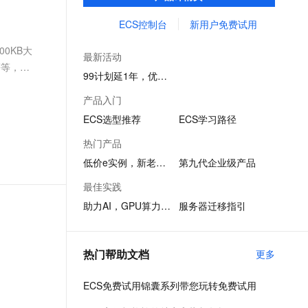
务创新。
文戏情感细腻自然，动作戏激烈拳拳到肉，实现更强表演能力
支持中英文自由切换，具备更强的噪声鲁棒性
ernetes 版 ACK
云聚AI 严选权益
AI 原生数据库服务发布
SSL 证书
ECS控制台
新用户免费试用
，一键激活高效办公新体验
理容器应用的 K8s 服务
精选AI产品，从模型到应用全链提效
Agent 数据网关
堡垒机
00KB大
AI 用量加速计划
云原生数据库 PolarDB
最新活动
应用
防火墙
等等，根
、识别商机，让客服更高效、服务更出色。
新老同享，达量后返
Agentic Database 发布
99计划延1年，优惠续享
千问办公
主机安全
NEW
产品入门
的智能体编程平台
一站式AI生产力平台
ECS选型推荐
ECS学习路径
AI 应用及服务市场
伶鹊
热门产品
企业级人与Agent协作平台，接入和调度多个数字员工
智能客服平台，对话机器人、对话分析、智能外呼
AI 应用
低价e实例，新老同享
第九代企业级产品
大模型服务平台百炼 - 全妙
大模型
最佳实践
应用创作平台
多模态内容创作工具，已接入 DeepSeek
助力AI，GPU算力1折起
服务器迁移指引
自然语言处理
数据标注
热门帮助文档
更多
机器学习
息提取
与 AI 智能体进行实时音视频通话
ECS免费试用锦囊系列带您玩转免费试用
从文本、图片、视频中提取结构化的属性信息
构建支持视频理解的 AI 音视频实时通话应用