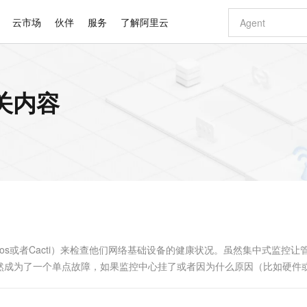
云市场
伙伴
服务
了解阿里云
AI 特惠
数据与 API
成为产品伙伴
企业增值服务
最佳实践
价格计算器
AI 场景体
基础软件
产品伙伴合
阿里云认证
市场活动
配置报价
大模型
相关内容
自助选配和估算价格
新方式
睿译宝，AI翻译排版一步到位
智启 AI 普惠权益
产品生态集成认证中心
企业支持计划
云上春晚
域名与网站
千问官方 MaaS 平台，为开发者和 Agent 而生，新用户赠送 1 亿 + tokens 额度
Qwen Aud
AI Coding
阿里云Maa
2026 阿里云
云服务器 E
为企业打
数据集
Windows
大模型认证
模型
NEW
NEW
交付可用成果
值低价云产品抢先购
上传文档即自动完成翻译和格式还原
至高享 1亿+免费 tokens，加速 Al 应用落地
提供智能易用的域名与建站服务
智能编程，一键
安全可靠、
产品生态伙伴
专家技术服务
云上奥运之旅
弹性计算合作
阿里云中企出
手机三要素
宝塔 Linux
全部认证
价格优势
有专属领域专家
GLM-5.2：长任务时代开源旗舰模型
阿里云 OPC 创新助力计划
千问大模型
即刻拥有 DeepS
AI 电商营销
对象存储 O
大模型
产品生态伙伴工作台
企业增值服务台
云栖战略参考
云存储合作计
云栖大会
身份实名认证
CentOS
训练营
推动算力普惠，释放技术红利
最高返9万
多领域专家智能体,一键组建 AI 虚拟交付团队
快速构建应用程序和网站，即刻迈出上云第一步
至高百万元 Token 补贴，加速一人公司成长
多元化、高性能、安全可靠的大模型服务
真正可用的 1M 上下文,一次完成代码全链路开发
轻松解锁专属 Dee
从图文生成到
云上的中国
数据库合作计
活动全景
短信
Docker
图片和
站式影视创作平台
Hermes Agent，打造自进化智能体
Token Plan 模型订阅计划
数字证书管理服务（原SSL证书）
5 分钟轻松部署
AI 广告创作
无影云电脑
企业成长
NEW
信息公告
看见新力量
云网络合作计
OCR 文字识别
JAVA
证享300元代金券
可视化编排打通从文字构思到成片全链路闭环
全托管，含MySQL、PostgreSQL、SQL Server、MariaDB多引擎
自主进化，持久记忆，越用越聪明
Qwen3.8-Max 首发尝鲜，限时加量 10 倍，夜间低至2折
实现全站HTTPS，呈现可信的WEB访问
图文、视频一
随时随地安
Kimi-K3
HappyHors
NEW
魔搭 Mode
loud
服务实践
官网公告
Kimi 最新旗舰模型，长程编程与推理利器
让文字生成流
金融模力时刻
Salesforce O
版
发票查验
全能环境
Claude Code + GStack 打造工程团队
千问办公，限时限量积分加倍
Qoder
低代码高效构
AI 建站
短信服务
型
NEW
作计划
计划
创新中心
魔搭 ModelSc
健康状态
理服务
让AI从“聊天伙伴”进化为能干活的“数字员工”
安装技能 GStack，拥有专属 AI 工程团队
你的AI工作搭子，覆盖日常办公高频场景
面向真实软件的智能体编程平台
0 代码专业建
ios或者Cacti）来检查他们网络基础设备的健康状况。虽然集中式监控让
客户案例
天气预报查询
操作系统
Deepseek-v4-pro
HappyHors
态合作计划
然成为了一个单点故障，如果监控中心挂了或者因为什么原因（比如硬件
态智能体模型
旗舰 MoE 大模型，百万上下文与顶尖推理能力
图生视频，流
同享
万小智 AI 建站低至 15元/月
Qoder CN
AI 短剧/漫剧
云原生数据库 
快递物流查询
WordPress
成为服务伙
信息。 一个给你的监控系统增加冗余度的方法是安装独立的监控软件（作
高校合作
点，立即开启云上创新
覆盖公网/内网、递归/权威、移动APP等全场景解析服务
送.CN域名，送备案服务码
基于千问大模型等，支持代码智能生成、研发智能问答
AI助力短剧
GLM-5.2
Wan2.7-T
Ubuntu