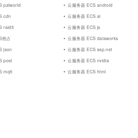
一个 AI 助手
超强辅助，Bol
palworld
云服务器 ECS android
即刻拥有 DeepSeek-R1 满血版
在企业官网、通讯软件中为客户提供 AI 客服
 cdn
云服务器 ECS ai
多种方案随心选，轻松解锁专属 DeepSeek
raid5
云服务器 ECS js
S抢占
云服务器 ECS dataworks
 json
云服务器 ECS asp.net
 post
云服务器 ECS nvidia
 mqtt
云服务器 ECS html