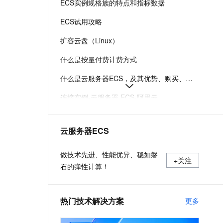
ECS实例规格族的特点和指标数据
t.diy 一步搞定创意建站
构建大模型应用的安全防护体系
通过自然语言交互简化开发流程,全栈开发支持
通过阿里云安全产品对 AI 应用进行安全防护
ECS试用攻略
扩容云盘（Linux）
什么是按量付费计费方式
什么是云服务器ECS，及其优势、购买、使用方式和部署建议
连接实例-云服务器 ECS-阿里云
在Linux上安装Docker和Docker Compose
云服务器ECS
实例登录名、密码、密钥对管理
阿里云ECS通用型实例规格（g系列）
做技术先进、性能优异、稳如磐
+关注
石的弹性计算！
热门技术解决方案
更多