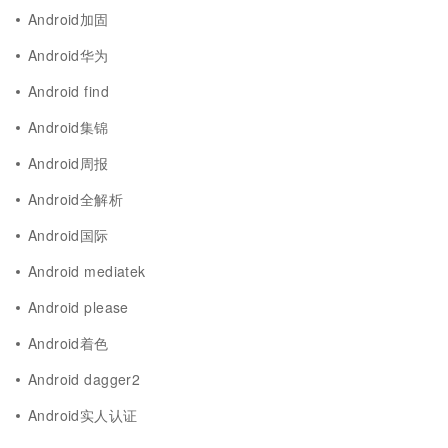
Android加固
Android华为
Android find
Android集锦
Android周报
Android全解析
Android国际
Android mediatek
Android please
Android着色
Android dagger2
Android实人认证