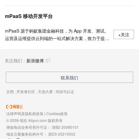
mPaaS 移动开发平台
mPaaS 源于蚂蚁集团金融科技，为 App 开发、测试、
+关注
运营及运维提供云到端的一站式解决方案，致力于提供
高效、灵活、稳定的移动研发、管理平台。 官网地
址：
关注我们：
https://www.aliyun.com/product/mobilepaas/mpaas
新浪微博
联系我们
文档
|
开发者社区
|
天池大赛
|
培训与认证
法律声明及隐私权政策
|
Cookies政策
© 2009-现在 Aliyun.com 版权所有
增值电信业务经营许可证：
浙B2-20080101
域名注册服务机构许可：
浙D3-20210002