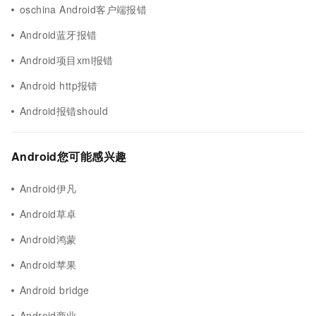
oschina Android客户端报错
Android蓝牙报错
Android项目xml报错
Android http报错
Android报错should
Android您可能感兴趣
Android伊凡
Android草卓
Android鸿蒙
Android苹果
Android bridge
Android商业