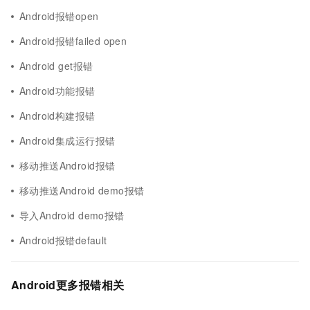
Android报错open
Android报错failed open
Android get报错
Android功能报错
Android构建报错
Android集成运行报错
移动推送Android报错
移动推送Android demo报错
导入Android demo报错
Android报错default
Android更多报错相关