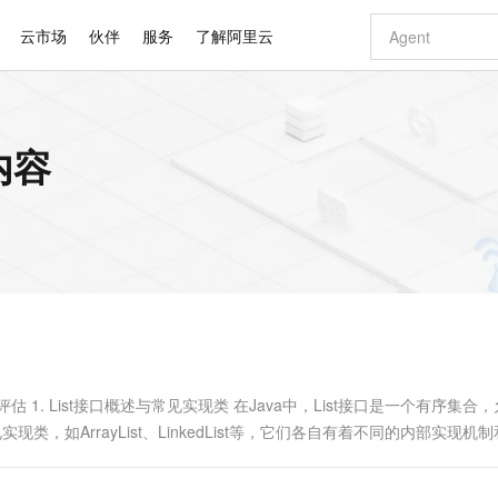
云市场
伙伴
服务
了解阿里云
AI 特惠
数据与 API
成为产品伙伴
企业增值服务
最佳实践
价格计算器
AI 场景体
基础软件
产品伙伴合
阿里云认证
市场活动
配置报价
大模型
内容
自助选配和估算价格
新方式
睿译宝，AI翻译排版一步到位
智启 AI 普惠权益
产品生态集成认证中心
企业支持计划
云上春晚
域名与网站
千问官方 MaaS 平台，为开发者和 Agent 而生，新用户赠送 1 亿 + tokens 额度
Qwen Aud
AI Coding
阿里云Maa
2026 阿里云
云服务器 E
为企业打
数据集
Windows
大模型认证
模型
NEW
NEW
交付可用成果
值低价云产品抢先购
上传文档即自动完成翻译和格式还原
至高享 1亿+免费 tokens，加速 Al 应用落地
提供智能易用的域名与建站服务
智能编程，一键
安全可靠、
产品生态伙伴
专家技术服务
云上奥运之旅
弹性计算合作
阿里云中企出
手机三要素
宝塔 Linux
全部认证
价格优势
有专属领域专家
GLM-5.2：长任务时代开源旗舰模型
阿里云 OPC 创新助力计划
千问大模型
即刻拥有 DeepS
AI 电商营销
对象存储 O
大模型
产品生态伙伴工作台
企业增值服务台
云栖战略参考
云存储合作计
云栖大会
身份实名认证
CentOS
训练营
推动算力普惠，释放技术红利
最高返9万
多领域专家智能体,一键组建 AI 虚拟交付团队
快速构建应用程序和网站，即刻迈出上云第一步
至高百万元 Token 补贴，加速一人公司成长
多元化、高性能、安全可靠的大模型服务
真正可用的 1M 上下文,一次完成代码全链路开发
轻松解锁专属 Dee
从图文生成到
云上的中国
数据库合作计
活动全景
短信
Docker
图片和
站式影视创作平台
Hermes Agent，打造自进化智能体
Token Plan 模型订阅计划
数字证书管理服务（原SSL证书）
5 分钟轻松部署
AI 广告创作
无影云电脑
企业成长
NEW
信息公告
看见新力量
云网络合作计
OCR 文字识别
JAVA
证享300元代金券
可视化编排打通从文字构思到成片全链路闭环
全托管，含MySQL、PostgreSQL、SQL Server、MariaDB多引擎
自主进化，持久记忆，越用越聪明
Qwen3.8-Max 首发尝鲜，限时加量 10 倍，夜间低至2折
实现全站HTTPS，呈现可信的WEB访问
图文、视频一
随时随地安
Kimi-K3
HappyHors
NEW
魔搭 Mode
loud
服务实践
官网公告
Kimi 最新旗舰模型，长程编程与推理利器
让文字生成流
金融模力时刻
Salesforce O
版
发票查验
全能环境
Claude Code + GStack 打造工程团队
千问办公，限时限量积分加倍
Qoder
低代码高效构
AI 建站
短信服务
型
NEW
作计划
计划
创新中心
魔搭 ModelSc
健康状态
理服务
让AI从“聊天伙伴”进化为能干活的“数字员工”
安装技能 GStack，拥有专属 AI 工程团队
你的AI工作搭子，覆盖日常办公高频场景
面向真实软件的智能体编程平台
0 代码专业建
性能评估 1. List接口概述与常见实现类 在Java中，List接口是一个有序集合
客户案例
天气预报查询
操作系统
Deepseek-v4-pro
HappyHors
态合作计划
类，如ArrayList、LinkedList等，它们各自有着不同的内部实现机
态智能体模型
旗舰 MoE 大模型，百万上下文与顶尖推理能力
图生视频，流
同享
万小智 AI 建站低至 15元/月
Qoder CN
AI 短剧/漫剧
云原生数据库 
快递物流查询
WordPress
成为服务伙
高校合作
点，立即开启云上创新
覆盖公网/内网、递归/权威、移动APP等全场景解析服务
送.CN域名，送备案服务码
基于千问大模型等，支持代码智能生成、研发智能问答
AI助力短剧
GLM-5.2
Wan2.7-T
Ubuntu