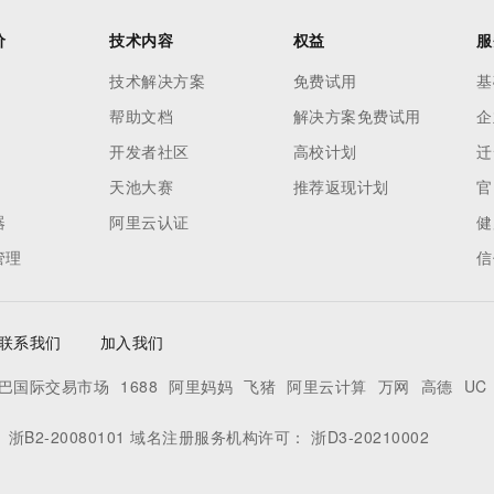
价
技术内容
权益
服
技术解决方案
免费试用
基
帮助文档
解决方案免费试用
企
开发者社区
高校计划
迁
天池大赛
推荐返现计划
官
器
阿里云认证
健
管理
信
联系我们
加入我们
巴国际交易市场
1688
阿里妈妈
飞猪
阿里云计算
万网
高德
UC
：
浙B2-20080101
域名注册服务机构许可：
浙D3-20210002