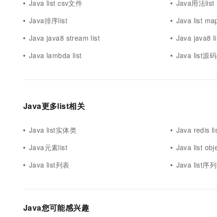
Java list csv文件
Java用法list
Java排序list
Java list ma
Java java8 stream list
Java java8 li
Java lambda list
Java list
Java更多list相关
Java list实体类
Java redis li
Java元素list
Java list obj
Java list列表
Java list序
Java您可能感兴趣