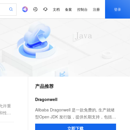
文档
备案
控制台
注册
登录
验
作计划
器
AI 活动
专业服务
服务伙伴合作计划
开发者社区
加入我们
产品动态
服务平台百炼
阿里云 OPC 创新助力计划
一站式生成采购清单，支持单品或批量购买
io：打造专属 AI 语音助手
S产品伙伴计划（繁花）
峰会
CS
造的大模型服务与应用开发平台
一句话生成原生可编辑精美 PPT 文稿
AI 生产力先锋
Al MaaS 服务伙伴赋能合作
域名
博文
Careers
至高可申请百万元
Qwen3.8-Max 模型上线
开启高性价比 AI 编程新体验
弹性可伸缩的云计算服务
Qwen-Audio-3.0-Realtime 端到端实时语音角色扮演
输入一句话想法, 轻松生成专业的 PPT
先锋实践拓展 AI 生产力的边界
Token 补贴，五大权
计划
海大会
伙伴信用分合作计划
商标
问答
社会招聘
益加速 OPC 成功
eek-V4-Pro
SS
一键部署幻兽帕鲁游戏服务器
飞天发布时刻
HOT
Open Search 向量检索版支
划
备案
电子书
校园招聘
pSeek-V4-Pro
视频创作，一键激活电商全链路生产力
稳定、安全、高性价比、高性能的云存储服务
一键购买专属联机服务器，轻松开启游戏
所见，即是所愿
持视频检索 Pipeline 功能
更多支持
划
公司注册
镜像站
视频生成
语音识别与合成
专属 QwenPaw
漫剧工坊：一站式动画创作平台
AI 实训营
HOT
应用身份服务 (IDaaS)
合作伙伴培训与认证
产品推荐
划
上云迁移
站生成，高效打造优质广告素材
全接入的云上超级电脑
从聊天伙伴进化为能主动干活的本地数字员工
快速生产连贯的高质量长漫剧
从基础到进阶，Agent 创客手把手教你
OpenClaw 管理能力上线
e-1.1-T2V
Qwen3-TTS-Flash
lScope
我要反馈
查询合作伙伴
畅细腻的高质量视频
离线语音合成大模型，多语言方言自适应，低延迟高稳定
n Alibaba Cloud ISV 合作
代维服务
建企业门户网站
10 分钟搭建微信、支付宝小程序
Dragonwell
MaxCompute MaxFrame 提
创新加速
ope
登录合作伙伴管理后台
我要建议
站，无忧落地极速上线
以可视化方式快速构建移动和 PC 门户网站
国内短信简单易用，安全可靠，秒级触达，全球覆盖200+国家和地区。
高效部署网站，快速应用到小程序
供自动弹性内存功能
，允许重
e-1.1-I2V
Cosyvoice-V3-Flash
Alibaba Dragonwell 是一款免费的, 生产就绪
制和性能
安全
畅自然，细节丰富
高表现力语音合成大模型，语音克隆听感自然
我要投诉
PolarDB
型Open JDK 发行版，提供长期支持，包括性
上云场景组合购
Milvus 弹性伸缩功能新增节
伴
漫剧创作，剧本、分镜、视频高效生成
100%兼容MySQL、PostgreSQL，兼容Oracle，支持集中和分布式
覆盖90%+业务场景，专享组合折扣价
点支持范围
能增强和安全修复。完全兼容 Java SE 标
2V
VPN
Fun-ASR
立即下载