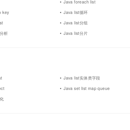
Java foreach list
p key
Java list循环
st
Java list分组
源码分析
Java list分片
st
Java list实体类字段
ect
Java set list map queue
列化