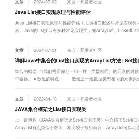
文章
2024-07-02
来自：开发者社区
大数据开发治理平台 Data
AI 产品 免费试用
网络
安全
云开发大赛
Tableau 订阅
Java List接口实现原理与性能评估
1亿+ 大模型 tokens 和 
可观测
入门学习赛
中间件
AI空中课堂在线直播课
Java List接口实现原理与性能评估 1. List接口概述与常见
云防火墙
140+云产品 免费试用
大模型服务
素。Java的List接口有多种常见实现类，如ArrayList、Linked
上云与迁云
云原生的云上边界网络安全
产品新客免费试用，最长1
数据库
生态解决方案
千问AI平台-Token Plan
企业出海
大模型ACA认证体验
大数据计算
文章
2024-07-01
来自：开发者社区
助力企业全员 AI 认知与能
行业生态解决方案
政企业务
媒体服务
千问AI平台-模型体验
详解Java中集合的List接口实现的ArrayList方法 | Se
开发者生态解决方案
在线体验全尺寸、多种模态
企业服务与云通信
集合的概念 当我们需要保存一组一样（类型相同）的元素的时
AI 开发和 AI 应用解决
个容器。 ● 数组的特点： 数组是一组数据类型相同的元素集
Happy 系列大模型
域名与网站
度不能改变； 一旦数组装满元素，...
终端用户计算
文章
2022-04-16
来自：开发者社区
Serverless
JAVA集合框架之List接口实现类
大模型解决方案
上一篇博客《JAVA集合框架之Set接口实现类》中介绍了Set接口的相关实现
开发工具
快速部署 Dify，高效搭建 
ArrayList有点类似于数组，相比较于数组而言，ArrayList可
迁移与运维管理
容量是指用来存储列表元素的数组的大小。它总是至少...