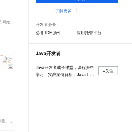
准，您可以在任何常用操作系统（包括
文戏情感细腻自然，动作戏激烈拳拳到肉，实现更强表演能力
支持中英文自由切换，具备更强的噪声鲁棒性
ernetes 版 ACK
云聚AI 严选权益
AI 原生数据库服务发布
SSL 证书
Linux、Windows 和 macOS）上开发 Java
了解更多
，一键激活高效办公新体验
理容器应用的 K8s 服务
精选AI产品，从模型到应用全链提效
Agent 数据网关
应用程序。
堡垒机
引访问元
AI 用量加速计划
云原生数据库 PolarDB
开发者必备
应用
防火墙
、识别商机，让客服更高效、服务更出色。
新老同享，达量后返
Agentic Database 发布
必备 IDE 插件
应用托管平台
千问办公
主机安全
NEW
的智能体编程平台
一站式AI生产力平台
Java开发者
AI 应用及服务市场
伶鹊
企业级人与Agent协作平台，接入和调度多个数字员工
智能客服平台，对话机器人、对话分析、智能外呼
Java开发者成长课堂，课程资料
AI 应用
+关注
学习，实战案例解析，Java工程
大模型服务平台百炼 - 全妙
大模型
应用创作平台
师必备词汇等你来~
多模态内容创作工具，已接入 DeepSeek
自然语言处理
数据标注
机器学习
息提取
与 AI 智能体进行实时音视频通话
个容量。该
从文本、图片、视频中提取结构化的属性信息
构建支持视频理解的 AI 音视频实时通话应用