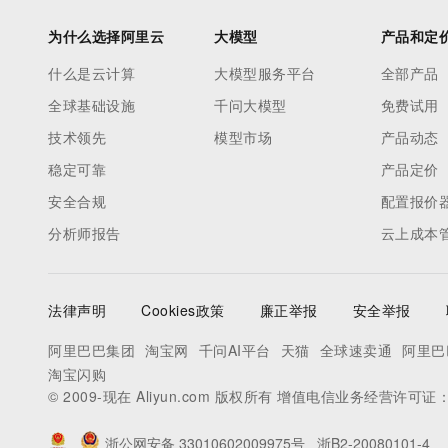
为什么选择阿里云
大模型
产品和定
什么是云计算
大模型服务平台
全部产品
全球基础设施
千问大模型
免费试用
技术领先
模型市场
产品动态
稳定可靠
产品定价
安全合规
配置报价
分析师报告
云上成本
法律声明
Cookies政策
廉正举报
安全举报
阿里巴巴集团
淘宝网
千问AI平台
天猫
全球速卖通
阿里巴
淘宝闪购
© 2009-现在 Aliyun.com 版权所有 增值电信业务经营许可证
浙公网安备 33010602009975号
浙B2-20080101-4