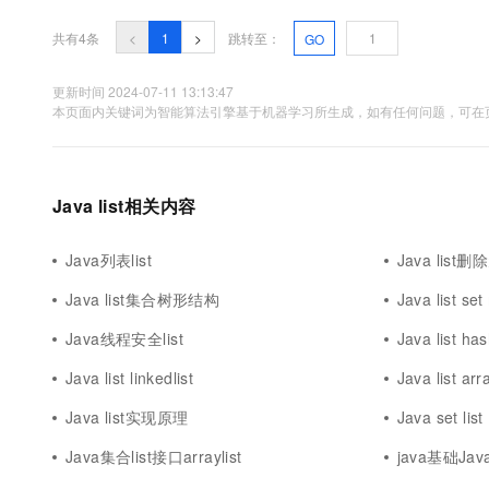
10 分钟在聊天系统中增加
专有云
共有4条
<
1
>
跳转至：
GO
更新时间 2024-07-11 13:13:47
本页面内关键词为智能算法引擎基于机器学习所生成，如有任何问题，可在页
Java list相关内容
Java列表list
Java list
Java list集合树形结构
Java list se
Java线程安全list
Java list ha
Java list linkedlist
Java list arra
Java list实现原理
Java set list
Java集合list接口arraylist
java基础Java 