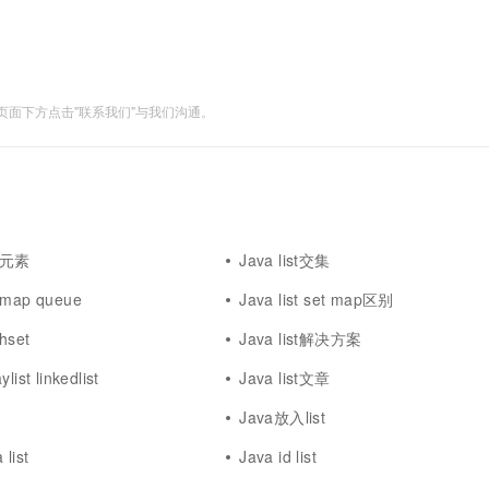
一个 AI 助手
超强辅助，Bol
即刻拥有 DeepSeek-R1 满血版
在企业官网、通讯软件中为客户提供 AI 客服
多种方案随心选，轻松解锁专属 DeepSeek
面下方点击"联系我们"与我们沟通。
删除元素
Java list交集
t map queue
Java list set map区别
shset
Java list解决方案
ylist linkedlist
Java list文章
Java放入list
list
Java id list