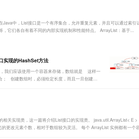
服务生态伙伴
视觉 Coding、空间感知、多模态思考等全面升级
1M上下文，专为长程任务能力而生
云工开物
企业应用
Works
Night Plan 支持 Qwen 3.8-Max
云原生大数据计算服务 MaxCompute
AI 办公
容器服务 Kub
NEW
Red Hat
30+ 款产品免费体验
Data Agent 驱动的一站式 Data+AI 开发治理平台
夜间 5 折，Qwen/Meoo/TokenPlan 客户专享
面向分析的企业级SaaS模式云数据仓库
AI智能应用
提供一站式管
科研合作
ERP
堂（旗舰版）
SUSE
实现类 在Java中，List接口是一个有序集合，允许重复元素，并且可以通过索
智能客服
AI 应用构建
大模型原生
CRM
List等，它们各自有着不同的内部实现机制和性能特点。 ArrayList：基于...
防护产品
2个月
自动承接线索
建站小程序
Qoder
大模型服务平台百炼-应用模版
OA 办公系统
HOT
NEW
面向真实软件
个人版上线、团队版降价；千问3.8-Max首发发尝鲜
丰富多元化的应用模版和解决方案
力提升
财税管理
模板建站
万有无界
大模型服务平台百炼-智能体
t接口实现的HashSet方法
400电话
定制建站
的模型效果
灵活可视化地构建企业级 Agent
候，我们应该使用一个容器来存储，数组就是 这样一
方案
广告营销
模板小程序
合； 创建数组时，必须给定长度，而且一旦创建长
秒悟
人工智能平台 PAI
定制小程序
云端极速 AI 
新一代 AI 视频生成模型，深度适配广告营销等场景
AI Native 的算法工程平台，一站式完成建模、训练、推理服务部署
APP 开发
建站系统
类，这一篇将介绍List接口的实现类。 java.util.ArrayList< E >
AI 应用
10分钟微调：让0.6B模型媲美235B模
多模态数据信
以动态的更改元素个数，相对于数组较为灵活。 每个 ArrayList 实例都有一
型
依托云原生高可用架构,实现Dify私有化部署
用1%尺寸在特定领域达到大模型90%以上效果