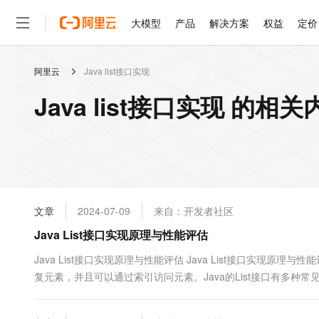
大模型
产品
解决方案
权益
定价
阿里云
Java list接口实现
大模型
产品
解决方案
权益
定价
云市场
伙伴
服务
了解阿里云
精选产品
精选解决方案
普惠上云
产品定价
精选商城
成为销售伙伴
售前咨询
为什么选择阿里云
千问AI平台
Java list接口实现 的相关
了解云产品的定价详情
大模型服务平台百炼
千问办公，解锁你的工作
普惠上云 官方力荐
分销伙伴
在线服务
网站建设
什么是云计算
大
大模型服务与应用平台
企业级Agent产品，直接
云服务器38元/年起，超
咨询伙伴
多端小程序
技术领先
云上成本管理
售后服务
轻量应用服务器
Agency Agents：拥
官方推荐返现计划
大模型
精选产品
精选解决方案
Salesforce 国际版订阅
稳定可靠
管理和优化成本
推荐新用户得奖励，单订单
销售伙伴合作计划
自助服务
友盟天域
安全合规
人工智能与机器学习
AI
文本生成
云数据库 RDS
HappyHorse 打造一
云工开物
无影生态合作计划
在线服务
文章
2024-07-09
来自：开发者社区
观测云
分析师报告
高校专属算力普惠，学生认
计算
互联网应用开发
Qwen3.8-Max
HOT
Salesforce On Alibaba C
工单服务
Java List接口实现原理与性能评估
智能体时代全能旗舰模型
Tuya 物联网平台阿里云
研究报告与白皮书
人工智能平台 PAI
快速拥有专属 OpenClaw
大模
Consulting Partner 合
大数据
容器
免费试用
短信专区
一站式AI开发、训练和推
Java List接口实现原理与性能评估 Java List接口实现原理与
蓝凌 OA
Qwen3.7-Plus
AI 大模型销售与服务生
现代化应用
复元素，并且可以通过索引访问元素。Java的List接口有多种常见实现
存储
天池大赛
能看、能想、能动手的多模
云解析DNS
解决方案免费试用 新老
电子合同
特点。 ArrayList：基...
最高领取价值200元试用
安全
网络与CDN
AI 算法大赛
Qwen3-VL-Plus
畅捷通