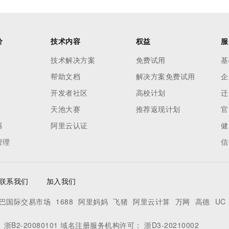
价
技术内容
权益
服
技术解决方案
免费试用
基
帮助文档
解决方案免费试用
企
开发者社区
高校计划
迁
天池大赛
推荐返现计划
官
器
阿里云认证
健
管理
信
联系我们
加入我们
巴国际交易市场
1688
阿里妈妈
飞猪
阿里云计算
万网
高德
UC
：
浙B2-20080101
域名注册服务机构许可：
浙D3-20210002