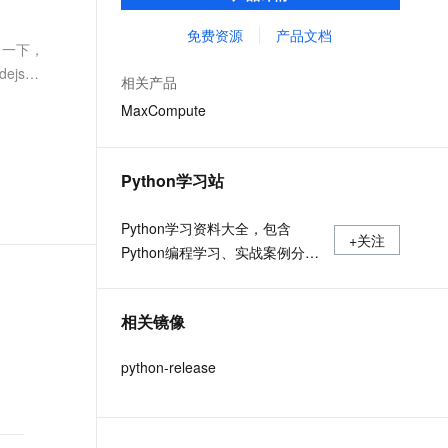
MaxCompute Notebook、镜像管理等功能共
文戏情感细腻自然，动作戏激烈拳拳到肉，实现更强表演能力
支持中英文自由切换，具备更强的噪声鲁棒性
ernetes 版 ACK
云聚AI 严选权益
云安全中心 AI BAS 智能自动
SSL 证书
同构成 MaxCompute 完整 Python 开发生
免费资源
产品文档
，一键激活高效办公新体验
理容器应用的 K8s 服务
精选AI产品，从模型到应用全链提效
化模拟渗透攻击产品发布
了一下，
态。
堡垒机
ejs的
AI 用量加速计划
DataWorks ChatBI 会话支持
相关产品
应用
防火墙
、识别商机，让客服更高效、服务更出色。
新老同享，达量后返
上传临时文件分析
MaxCompute
千问办公
主机安全
NEW
的智能体编程平台
一站式AI生产力平台
Python学习站
AI 应用及服务市场
伶鹊
企业级人与Agent协作平台，接入和调度多个数字员工
智能客服平台，对话机器人、对话分析、智能外呼
Python学习资料大全，包含
AI 应用
+关注
Python编程学习、实战案例分
大模型服务平台百炼 - 全妙
大模型
应用创作平台
享、开发者必知词条等内容。
多模态内容创作工具，已接入 DeepSeek
自然语言处理
相关镜像
数据标注
python-release
机器学习
息提取
与 AI 智能体进行实时音视频通话
从文本、图片、视频中提取结构化的属性信息
构建支持视频理解的 AI 音视频实时通话应用