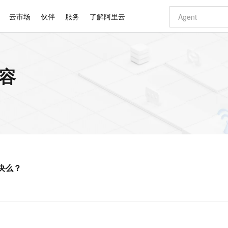
云市场
伙伴
服务
了解阿里云
AI 特惠
数据与 API
成为产品伙伴
企业增值服务
最佳实践
价格计算器
AI 场景体
基础软件
产品伙伴合
阿里云认证
市场活动
配置报价
大模型
内容
自助选配和估算价格
步到位
智启 AI 普惠权益
产品生态集成认证中心
企业支持计划
云上春晚
域名与网站
Qwen Audio：打造专属 AI 语音助手
千问官方 MaaS 平台，为开发者和 Agent 而生，新用户赠送 1 亿 + tokens 额度
一句话生成原生
AI Coding
阿里云Maa
2026 阿里云
云服务器 E
为企业打
数据集
Windows
大模型认证
模型
NEW
NEW
格式还原
值低价云产品抢先购
至高享 1亿+免费 tokens，加速 Al 应用落地
提供智能易用的域名与建站服务
Qwen-Audio-3.0-Realtime 端到端实时语音角色扮演
输入一句话想法,
智能编程，一键
安全可靠、
产品生态伙伴
专家技术服务
云上奥运之旅
弹性计算合作
阿里云中企出
手机三要素
宝塔 Linux
全部认证
价格优势
开源旗舰模型
即刻拥有 DeepSeek-V4-Pro
阿里云 OPC 创新助力计划
千问大模型
一键部署幻兽
AI 电商营销
对象存储 O
大模型
产品生态伙伴工作台
企业增值服务台
云栖战略参考
云存储合作计
云栖大会
身份实名认证
CentOS
训练营
推动算力普惠，释放技术红利
最高返9万
真正可用的 1M 上下文,一次完成代码全链路开发
快速构建应用程序和网站，即刻迈出上云第一步
轻松解锁专属 DeepSeek-V4-Pro
至高百万元 Token 补贴，加速一人公司成长
多元化、高性能、安全可靠的大模型服务
一键购买专属
从图文生成到
云上的中国
数据库合作计
活动全景
短信
Docker
图片和
自进化智能体
5 分钟轻松部署专属 QwenPaw
Token Plan 模型订阅计划
数字证书管理服务（原SSL证书）
高效搭建 AI
AI 广告创作
无影云电脑
企业成长
NEW
HOT
信息公告
看见新力量
云网络合作计
OCR 文字识别
JAVA
越聪明
证享300元代金券
全托管，含MySQL、PostgreSQL、SQL Server、MariaDB多引擎
Qwen3.8-Max 首发尝鲜，限时加量 10 倍，夜间低至2折
实现全站 HTTPS，呈现可信的 Web 访问
从聊天伙伴进化为能主动干活的本地数字员工
图文、视频一
随时随地安
Kimi-K3
HappyHors
NEW
魔搭 Mode
loud
服务实践
官网公告
解决么？
Kimi 最新旗舰模型，长程编程与推理利器
让文字生成流
金融模力时刻
Salesforce O
版
发票查验
全能环境
Claude Code + GStack 打造工程团队
千问办公，限时限量积分加倍
Qoder
低代码高效构
AI 建站
短信服务
型
NEW
作计划
计划
创新中心
魔搭 ModelSc
健康状态
理服务
让AI从“聊天伙伴”进化为能干活的“数字员工”
安装技能 GStack，拥有专属 AI 工程团队
你的AI工作搭子，覆盖日常办公高频场景
面向真实软件的智能体编程平台
0 代码专业建
客户案例
天气预报查询
操作系统
Deepseek-v4-pro
HappyHors
态合作计划
态智能体模型
旗舰 MoE 大模型，百万上下文与顶尖推理能力
图生视频，流
同享
万小智 AI 建站低至 15元/月
Qoder CN
AI 短剧/漫剧
云原生数据库 
快递物流查询
WordPress
成为服务伙
高校合作
点，立即开启云上创新
覆盖公网/内网、递归/权威、移动APP等全场景解析服务
送.CN域名，送备案服务码
基于千问大模型等，支持代码智能生成、研发智能问答
AI助力短剧
GLM-5.2
Wan2.7-T
Ubuntu