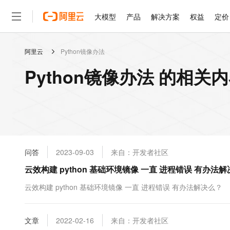
大模型
产品
解决方案
权益
定价
阿里云
Python镜像办法
大模型
产品
解决方案
权益
定价
云市场
伙伴
服务
了解阿里云
精选产品
精选解决方案
普惠上云
产品定价
精选商城
成为销售伙伴
售前咨询
为什么选择阿里云
千问AI平台
Python镜像办法 的相关
了解云产品的定价详情
大模型服务平台百炼
睿译宝，AI翻译排版一
普惠上云 官方力荐
分销伙伴
在线服务
网站建设
什么是云计算
大
大模型服务与应用平台
上传文档即自动完成翻译和
云服务器38元/年起，超
咨询伙伴
多端小程序
技术领先
云上成本管理
售后服务
轻量应用服务器
GLM-5.2：长任务时代
官方推荐返现计划
大模型
精选产品
精选解决方案
Salesforce 国际版订阅
稳定可靠
管理和优化成本
推荐新用户得奖励，单订单
销售伙伴合作计划
自助服务
友盟天域
安全合规
人工智能与机器学习
AI
文本生成
云数据库 RDS
Hermes Agent，打造
云工开物
无影生态合作计划
在线服务
问答
2023-09-03
来自：开发者社区
观测云
分析师报告
自主进化，持久记忆，越用
高校专属算力普惠，学生认
计算
互联网应用开发
Qwen3.8-Max
HOT
Salesforce On Alibaba C
工单服务
云效构建 python 基础环境镜像 一直 进程错误 有办法
智能体时代全能旗舰模型
Tuya 物联网平台阿里云
研究报告与白皮书
人工智能平台 PAI
快速拥有专属 OpenClaw
大模
Consulting Partner 合
大数据
容器
免费试用
短信专区
一站式AI开发、训练和推
云效构建 python 基础环境镜像 一直 进程错误 有办法解决么？
蓝凌 OA
Qwen3.7-Plus
AI 大模型销售与服务生
现代化应用
存储
天池大赛
能看、能想、能动手的多模
云解析DNS
解决方案免费试用 新老
电子合同
最高领取价值200元试用
安全
文章
网络与CDN
2022-02-16
来自：开发者社区
AI 算法大赛
Qwen3-VL-Plus
畅捷通