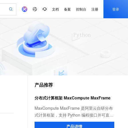
文档
备案
控制台
注册
登录
验
作计划
器
AI 活动
专业服务
服务伙伴合作计划
开发者社区
加入我们
产品动态
服务平台百炼
阿里云 OPC 创新助力计划
一站式生成采购清单，支持单品或批量购买
可编辑精美 PPT 文稿
S产品伙伴计划（繁花）
峰会
CS
造的大模型服务与应用开发平台
Agency Agents：拥有专属领域专家
AI 生产力先锋
Al MaaS 服务伙伴赋能合作
域名
博文
Careers
PolarDB Agentic Database
至高可申请百万元
 轻松生成专业的 PPT
开启高性价比 AI 编程新体验
弹性可伸缩的云计算服务
先锋实践拓展 AI 生产力的边界
发布
多领域专家智能体,一键组建 AI 虚拟交付团队
Token 补贴，五大权
计划
海大会
伙伴信用分合作计划
商标
问答
社会招聘
益加速 OPC 成功
帕鲁游戏服务器
SS
HappyHorse 打造一站式影视创作平台
飞天发布时刻
HOT
秒悟 Meoo CLI 支持一键部
划
备案
电子书
校园招聘
联机服务器，轻松开启游戏
视频创作，一键激活电商全链路生产力
稳定、安全、高性价比、高性能的云存储服务
所见，即是所愿
署项目至阿里云账号
可视化编排打通从文字构思到成片全链路闭环
更多支持
划
公司注册
镜像站
视频生成
语音识别与合成
 智能体与工作流应用
漫剧工坊：一站式动画创作平台
AI 实训营
Flink OSS 支持
合作伙伴培训与认证
产品推荐
划
上云迁移
站生成，高效打造优质广告素材
全接入的云上超级电脑
通过阿里云百炼高效搭建AI应用,助力高效开发
快速生产连贯的高质量长漫剧
从基础到进阶，Agent 创客手把手教你
AssumeRole 角色自定义
e-1.1-T2V
Qwen3-TTS-Flash
lScope
我要反馈
查询合作伙伴
畅细腻的高质量视频
离线语音合成大模型，多语言方言自适应，低延迟高稳定
n Alibaba Cloud ISV 合作
代维服务
建企业门户网站
10 分钟搭建微信、支付宝小程序
分布式计算框架 MaxCompute MaxFrame
百炼 Qwen3.7-Flash 系列模
创新加速
ope
登录合作伙伴管理后台
我要建议
站，无忧落地极速上线
以可视化方式快速构建移动和 PC 门户网站
国内短信简单易用，安全可靠，秒级触达，全球覆盖200+国家和地区。
高效部署网站，快速应用到小程序
型发布
e-1.1-I2V
Cosyvoice-V3-Flash
MaxCompute MaxFrame 是阿里云自研分布
安全
畅自然，细节丰富
高表现力语音合成大模型，语音克隆听感自然
我要投诉
PolarDB
式计算框架，支持 Python 编程接口并可直接
上云场景组合购
伴
Qoder CN V1.7.0 发布
漫剧创作，剧本、分镜、视频高效生成
100%兼容MySQL、PostgreSQL，兼容Oracle，支持集中和分布式
覆盖90%+业务场景，专享组合折扣价
使用 MaxCompute 计算资源及数据接口，与
2V
VPN
Fun-ASR
产品详情