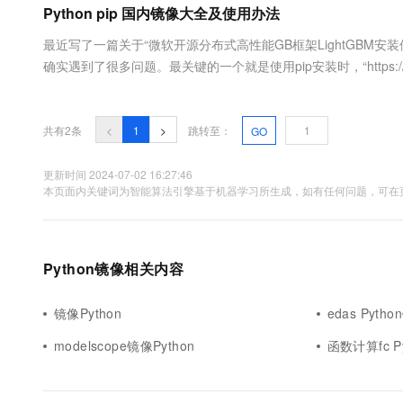
Python pip 国内镜像大全及使用办法
大数据开发治理平台 Data
AI 产品 免费试用
网络
安全
云开发大赛
Tableau 订阅
1亿+ 大模型 tokens 和 
最近写了一篇关于“微软开源分布式高性能GB框架LightGBM安
可观测
入门学习赛
中间件
AI空中课堂在线直播课
确实遇到了很多问题。最关键的一个就是使用pip安装时，“https://pypi
云防火墙
140+云产品 免费试用
大模型服务
NPM时也是遇到类似的问题，解决的办法是使用国内镜像，于是开找
上云与迁云
云原生的云上边界网络安全
产品新客免费试用，最长1
数据库
生态解决方案
千问AI平台-Token Plan
企业出海
大模型ACA认证体验
大数据计算
共有2条
<
1
>
跳转至：
GO
助力企业全员 AI 认知与能
行业生态解决方案
政企业务
媒体服务
千问AI平台-模型体验
更新时间 2024-07-02 16:27:46
开发者生态解决方案
本页面内关键词为智能算法引擎基于机器学习所生成，如有任何问题，可在页
在线体验全尺寸、多种模态
企业服务与云通信
AI 开发和 AI 应用解决
Happy 系列大模型
域名与网站
Python镜像相关内容
终端用户计算
Serverless
镜像Python
edas Pyth
大模型解决方案
modelscope镜像Python
函数计算fc P
开发工具
快速部署 Dify，高效搭建 
迁移与运维管理