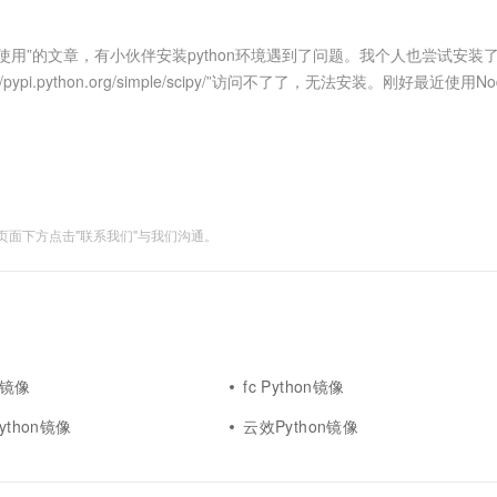
服务生态伙伴
视觉 Coding、空间感知、多模态思考等全面升级
1M上下文，专为长程任务能力而生
云工开物
企业应用
Works
Night Plan 支持 Qwen 3.8-Max
云原生大数据计算服务 MaxCompute
AI 办公
容器服务 Kub
NEW
Red Hat
30+ 款产品免费体验
Data Agent 驱动的一站式 Data+AI 开发治理平台
夜间 5 折，Qwen/Meoo/TokenPlan 客户专享
面向分析的企业级SaaS模式云数据仓库
AI智能应用
提供一站式管
科研合作
装使用”的文章，有小伙伴安装python环境遇到了问题。我个人也尝试安装
ERP
堂（旗舰版）
SUSE
.python.org/simple/scipy/”访问不了了，无法安装。刚好最近使用Nod
智能客服
AI 应用构建
大模型原生
CRM
。 国内镜像....
防护产品
2个月
自动承接线索
建站小程序
Qoder
大模型服务平台百炼-应用模版
OA 办公系统
HOT
NEW
面向真实软件
个人版上线、团队版降价；千问3.8-Max首发发尝鲜
丰富多元化的应用模版和解决方案
力提升
财税管理
模板建站
万有无界
大模型服务平台百炼-智能体
400电话
定制建站
面下方点击"联系我们"与我们沟通。
的模型效果
灵活可视化地构建企业级 Agent
方案
广告营销
模板小程序
秒悟
人工智能平台 PAI
定制小程序
云端极速 AI 
新一代 AI 视频生成模型，深度适配广告营销等场景
AI Native 的算法工程平台，一站式完成建模、训练、推理服务部署
APP 开发
建站系统
on镜像
fc Python镜像
ython镜像
云效Python镜像
AI 应用
10分钟微调：让0.6B模型媲美235B模
多模态数据信
型
依托云原生高可用架构,实现Dify私有化部署
用1%尺寸在特定领域达到大模型90%以上效果