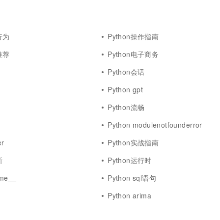
一个 AI 助手
超强辅助，Bol
即刻拥有 DeepSeek-R1 满血版
在企业官网、通讯软件中为客户提供 AI 客服
多种方案随心选，轻松解锁专属 DeepSeek
行为
Python操作指南
推荐
Python电子商务
Python会话
Python gpt
Python流畅
Python modulenotfounderror
er
Python实战指南
斯
Python运行时
me__
Python sql语句
Python arima