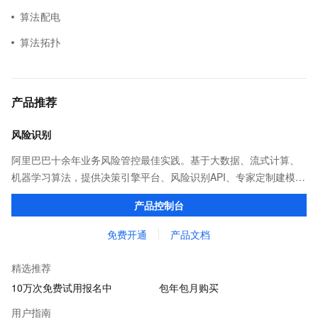
算法配电
算法拓扑
产品推荐
风险识别
阿里巴巴十余年业务风险管控最佳实践。基于大数据、流式计算、
机器学习算法，提供决策引擎平台、风险识别API、专家定制建模等
多维风控服务，一站式解决企业在用户注册、运营活动、交易、信
产品控制台
贷审核等关键业务中所遇到的欺诈问题。
免费开通
产品文档
精选推荐
10万次免费试用报名中
包年包月购买
用户指南