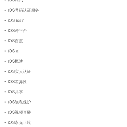
iOS号码认证服务
iOS ios7
iOS跨平台
iOS百度
iOS ai
iOS概述
iOS实人认证
iOS差异性
iOS共享
iOS隐私保护
iOS视频直播
iOS永无止境