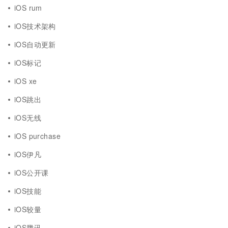
iOS rum
iOS技术架构
iOS自动更新
iOS标记
iOS xe
iOS跳出
iOS无线
iOS purchase
iOS伊凡
iOS公开课
iOS技能
iOS较量
iOS腾讯