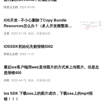
阿里云文档
2023-09-06
iOS开发 - 不小心删除了Copy Bundle
Resources怎么办？（多人开发频繁添加
删除图片导致图片路径重复，编译报错）
文章
2023-01-09
来自：开发者社区
iOSSDK初始化失败报错5002
阿里云文档
2022-11-01
最近ios客户端用web直传图片的方式来上传图片。但是总
是报错400
问答
2022-04-15
来自：开发者社区
ios SDK 下载oss上的图片成功，下载oss上的mp4报
错！！！