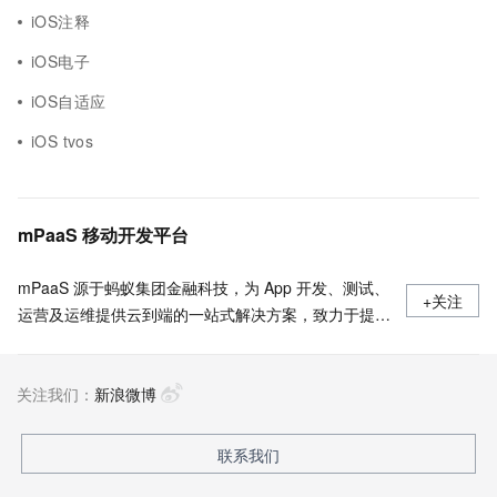
iOS注释
iOS电子
iOS自适应
iOS tvos
mPaaS 移动开发平台
mPaaS 源于蚂蚁集团金融科技，为 App 开发、测试、
+关注
运营及运维提供云到端的一站式解决方案，致力于提供
高效、灵活、稳定的移动研发、管理平台。 官网地
址：
关注我们：
https://www.aliyun.com/product/mobilepaas/mpaas
新浪微博
联系我们