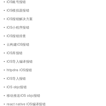
iOS账号报错
iOS模拟器报错
iOS报错解决方案
iOS小程序报错
iOS报错排查
云构建iOS报错
iOS库报错
iOS导入编译报错
httpdns iOS报错
iOS导入报错
iOS objc报错
移动推送iOS objc报错
react native iOS编译报错