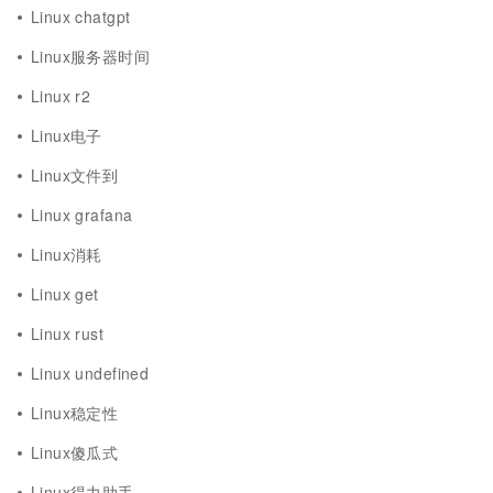
Linux chatgpt
Linux服务器时间
Linux r2
Linux电子
Linux文件到
Linux grafana
Linux消耗
Linux get
Linux rust
Linux undefined
Linux稳定性
Linux傻瓜式
Linux得力助手