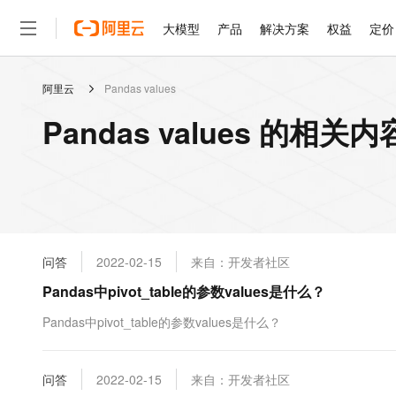
大模型
产品
解决方案
权益
定价
阿里云
Pandas values
大模型
产品
解决方案
权益
定价
云市场
伙伴
服务
了解阿里云
精选产品
精选解决方案
普惠上云
产品定价
精选商城
成为销售伙伴
售前咨询
为什么选择阿里云
千问AI平台
Pandas values 的相关内
了解云产品的定价详情
大模型服务平台百炼
睿译宝，AI翻译排版一
普惠上云 官方力荐
分销伙伴
在线服务
网站建设
什么是云计算
大
大模型服务与应用平台
上传文档即自动完成翻译和
云服务器38元/年起，超
咨询伙伴
多端小程序
技术领先
云上成本管理
售后服务
轻量应用服务器
GLM-5.2：长任务时代
官方推荐返现计划
大模型
精选产品
精选解决方案
Salesforce 国际版订阅
稳定可靠
管理和优化成本
推荐新用户得奖励，单订单
销售伙伴合作计划
自助服务
友盟天域
安全合规
人工智能与机器学习
AI
文本生成
云数据库 RDS
Hermes Agent，打造
云工开物
无影生态合作计划
在线服务
问答
2022-02-15
来自：开发者社区
观测云
分析师报告
自主进化，持久记忆，越用
高校专属算力普惠，学生认
计算
互联网应用开发
Qwen3.8-Max
HOT
Salesforce On Alibaba C
工单服务
Pandas中pivot_table的参数values是什么？
智能体时代全能旗舰模型
Tuya 物联网平台阿里云
研究报告与白皮书
人工智能平台 PAI
快速拥有专属 OpenClaw
大模
Consulting Partner 合
大数据
容器
免费试用
短信专区
一站式AI开发、训练和推
Pandas中pivot_table的参数values是什么？
蓝凌 OA
Qwen3.7-Plus
AI 大模型销售与服务生
现代化应用
存储
天池大赛
能看、能想、能动手的多模
云解析DNS
解决方案免费试用 新老
电子合同
最高领取价值200元试用
安全
问答
网络与CDN
2022-02-15
来自：开发者社区
AI 算法大赛
Qwen3-VL-Plus
畅捷通