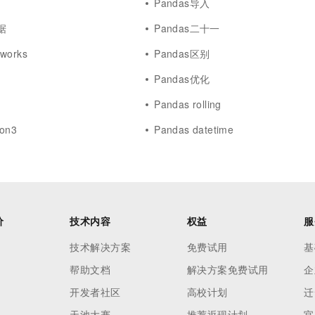
Pandas导入
一个 AI 助手
超强辅助，Bol
即刻拥有 DeepSeek-R1 满血版
在企业官网、通讯软件中为客户提供 AI 客服
据
Pandas二十一
多种方案随心选，轻松解锁专属 DeepSeek
aworks
Pandas区别
Pandas优化
Pandas rolling
hon3
Pandas datetime
价
技术内容
权益
服
技术解决方案
免费试用
基
帮助文档
解决方案免费试用
企
开发者社区
高校计划
迁
天池大赛
推荐返现计划
官