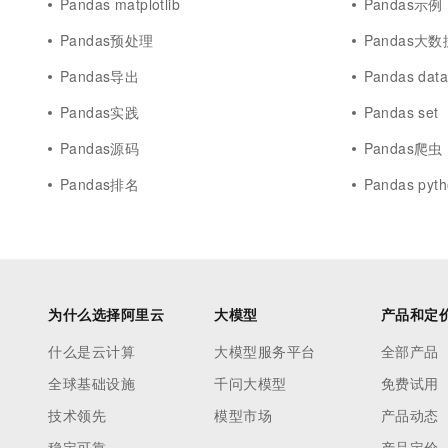
Pandas matplotlib
Pandas示例
10 分钟在聊天系统中增加
专有云
Pandas预处理
Pandas大数
Pandas导出
Pandas dat
Pandas实践
Pandas set
Pandas源码
Pandas爬虫
Pandas排名
Pandas pyt
为什么选择阿里云
大模型
产品和定
什么是云计算
大模型服务平台
全部产品
全球基础设施
千问大模型
免费试用
技术领先
模型市场
产品动态
稳定可靠
产品定价