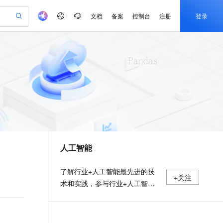
文档
备案
控制台
注册
登录
验
作计划
器
AI 活动
专业服务
服务伙伴合作计划
开发者社区
加入我们
产品动态
服务平台百炼
阿里云 OPC 创新助力计划
一站式生成采购清单，支持单品或批量购买
可编辑精美 PPT 文稿
S产品伙伴计划（繁花）
峰会
CS
造的大模型服务与应用开发平台
Agency Agents：拥有专属领域专家
AI 生产力先锋
Al MaaS 服务伙伴赋能合作
域名
博文
Careers
PolarDB Agentic Database
至高可申请百万元
 轻松生成专业的 PPT
开启高性价比 AI 编程新体验
弹性可伸缩的云计算服务
先锋实践拓展 AI 生产力的边界
发布
多领域专家智能体,一键组建 AI 虚拟交付团队
Token 补贴，五大权
计划
海大会
伙伴信用分合作计划
商标
问答
社会招聘
益加速 OPC 成功
帕鲁游戏服务器
SS
HappyHorse 打造一站式影视创作平台
飞天发布时刻
HOT
秒悟 Meoo CLI 支持一键部
划
备案
电子书
校园招聘
联机服务器，轻松开启游戏
视频创作，一键激活电商全链路生产力
稳定、安全、高性价比、高性能的云存储服务
所见，即是所愿
署项目至阿里云账号
可视化编排打通从文字构思到成片全链路闭环
更多支持
划
公司注册
镜像站
视频生成
语音识别与合成
 智能体与工作流应用
漫剧工坊：一站式动画创作平台
AI 实训营
Flink OSS 支持
合作伙伴培训与认证
人工智能
划
上云迁移
站生成，高效打造优质广告素材
全接入的云上超级电脑
通过阿里云百炼高效搭建AI应用,助力高效开发
快速生产连贯的高质量长漫剧
从基础到进阶，Agent 创客手把手教你
AssumeRole 角色自定义
e-1.1-T2V
Qwen3-TTS-Flash
lScope
我要反馈
查询合作伙伴
畅细腻的高质量视频
离线语音合成大模型，多语言方言自适应，低延迟高稳定
n Alibaba Cloud ISV 合作
代维服务
建企业门户网站
10 分钟搭建微信、支付宝小程序
百炼 Qwen3.7-Flash 系列模
了解行业+人工智能最先进的技
+关注
创新加速
ope
登录合作伙伴管理后台
我要建议
站，无忧落地极速上线
以可视化方式快速构建移动和 PC 门户网站
国内短信简单易用，安全可靠，秒级触达，全球覆盖200+国家和地区。
高效部署网站，快速应用到小程序
型发布
术和实践，参与行业+人工智能
e-1.1-I2V
Cosyvoice-V3-Flash
安全
实践项目
畅自然，细节丰富
高表现力语音合成大模型，语音克隆听感自然
我要投诉
PolarDB
上云场景组合购
伴
Qoder CN V1.7.0 发布
漫剧创作，剧本、分镜、视频高效生成
100%兼容MySQL、PostgreSQL，兼容Oracle，支持集中和分布式
覆盖90%+业务场景，专享组合折扣价
2V
VPN
Fun-ASR