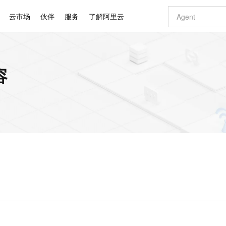
云市场
伙伴
服务
了解阿里云
AI 特惠
数据与 API
成为产品伙伴
企业增值服务
最佳实践
价格计算器
AI 场景体
基础软件
产品伙伴合
阿里云认证
市场活动
配置报价
大模型
容
自助选配和估算价格
步到位
智启 AI 普惠权益
产品生态集成认证中心
企业支持计划
云上春晚
域名与网站
Qwen Audio：打造专属 AI 语音助手
千问官方 MaaS 平台，为开发者和 Agent 而生，新用户赠送 1 亿 + tokens 额度
一句话生成原生
AI Coding
阿里云Maa
2026 阿里云
云服务器 E
为企业打
数据集
Windows
大模型认证
模型
NEW
NEW
格式还原
值低价云产品抢先购
至高享 1亿+免费 tokens，加速 Al 应用落地
提供智能易用的域名与建站服务
Qwen-Audio-3.0-Realtime 端到端实时语音角色扮演
输入一句话想法,
智能编程，一键
安全可靠、
产品生态伙伴
专家技术服务
云上奥运之旅
弹性计算合作
阿里云中企出
手机三要素
宝塔 Linux
全部认证
价格优势
开源旗舰模型
即刻拥有 DeepSeek-V4-Pro
阿里云 OPC 创新助力计划
千问大模型
一键部署幻兽
AI 电商营销
对象存储 O
大模型
产品生态伙伴工作台
企业增值服务台
云栖战略参考
云存储合作计
云栖大会
身份实名认证
CentOS
训练营
推动算力普惠，释放技术红利
最高返9万
真正可用的 1M 上下文,一次完成代码全链路开发
快速构建应用程序和网站，即刻迈出上云第一步
轻松解锁专属 DeepSeek-V4-Pro
至高百万元 Token 补贴，加速一人公司成长
多元化、高性能、安全可靠的大模型服务
一键购买专属
从图文生成到
云上的中国
数据库合作计
活动全景
短信
Docker
图片和
自进化智能体
5 分钟轻松部署专属 QwenPaw
Token Plan 模型订阅计划
数字证书管理服务（原SSL证书）
高效搭建 AI
AI 广告创作
无影云电脑
企业成长
NEW
HOT
信息公告
看见新力量
云网络合作计
OCR 文字识别
JAVA
越聪明
证享300元代金券
全托管，含MySQL、PostgreSQL、SQL Server、MariaDB多引擎
Qwen3.8-Max 首发尝鲜，限时加量 10 倍，夜间低至2折
实现全站 HTTPS，呈现可信的 Web 访问
从聊天伙伴进化为能主动干活的本地数字员工
图文、视频一
随时随地安
Kimi-K3
HappyHors
NEW
魔搭 Mode
loud
服务实践
官网公告
Kimi 最新旗舰模型，长程编程与推理利器
让文字生成流
金融模力时刻
Salesforce O
版
发票查验
全能环境
Claude Code + GStack 打造工程团队
千问办公，限时限量积分加倍
Qoder
低代码高效构
AI 建站
短信服务
型
NEW
作计划
计划
创新中心
魔搭 ModelSc
健康状态
理服务
让AI从“聊天伙伴”进化为能干活的“数字员工”
安装技能 GStack，拥有专属 AI 工程团队
你的AI工作搭子，覆盖日常办公高频场景
面向真实软件的智能体编程平台
0 代码专业建
客户案例
天气预报查询
操作系统
Deepseek-v4-pro
HappyHors
态合作计划
态智能体模型
旗舰 MoE 大模型，百万上下文与顶尖推理能力
图生视频，流
同享
万小智 AI 建站低至 15元/月
Qoder CN
AI 短剧/漫剧
云原生数据库 
快递物流查询
WordPress
成为服务伙
高校合作
点，立即开启云上创新
覆盖公网/内网、递归/权威、移动APP等全场景解析服务
送.CN域名，送备案服务码
基于千问大模型等，支持代码智能生成、研发智能问答
AI助力短剧
GLM-5.2
Wan2.7-T
Ubuntu