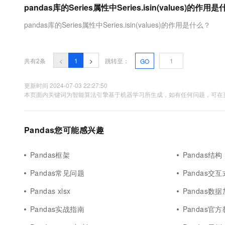
pandas库的Series属性中Series.isin(values)的作用
大数据开发治理平台 Data
AI 产品 免费试用
网络
安全
云开发大赛
Tableau 订阅
1亿+ 大模型 tokens 和 
pandas库的Series属性中Series.isin(values)的作用是什么？
可观测
入门学习赛
中间件
AI空中课堂在线直播课
云防火墙
140+云产品 免费试用
大模型服务
上云与迁云
云原生的云上边界网络安全
产品新客免费试用，最长1
数据库
生态解决方案
共有2条
<
1
>
跳转至：
GO
千问AI平台-Token Plan
企业出海
大模型ACA认证体验
大数据计算
助力企业全员 AI 认知与能
行业生态解决方案
更新时间 2024-07-03 22:27:50
政企业务
媒体服务
本页面内关键词为智能算法引擎基于机器学习所生成，如有任何问题，可在页
千问AI平台-模型体验
开发者生态解决方案
在线体验全尺寸、多种模态
企业服务与云通信
AI 开发和 AI 应用解决
Happy 系列大模型
Pandas您可能感兴趣
域名与网站
终端用户计算
Pandas框架
Pandas结构
Pandas常见问题
Pandas交互
Serverless
大模型解决方案
Pandas xlsx
Pandas数
开发工具
快速部署 Dify，高效搭建 
Pandas实战指南
Pandas官
迁移与运维管理