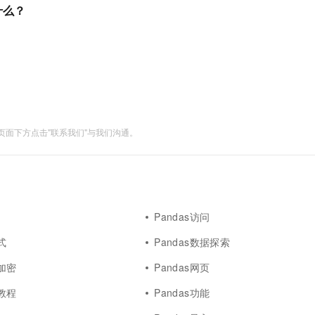
服务生态伙伴
视觉 Coding、空间感知、多模态思考等全面升级
1M上下文，专为长程任务能力而生
云工开物
是什么？
企业应用
Works
Night Plan 支持 Qwen 3.8-Max
云原生大数据计算服务 MaxCompute
AI 办公
容器服务 Kub
NEW
Red Hat
30+ 款产品免费体验
Data Agent 驱动的一站式 Data+AI 开发治理平台
夜间 5 折，Qwen/Meoo/TokenPlan 客户专享
面向分析的企业级SaaS模式云数据仓库
AI智能应用
提供一站式管
科研合作
ERP
堂（旗舰版）
SUSE
智能客服
AI 应用构建
大模型原生
CRM
防护产品
2个月
自动承接线索
建站小程序
Qoder
大模型服务平台百炼-应用模版
OA 办公系统
HOT
NEW
面向真实软件
个人版上线、团队版降价；千问3.8-Max首发发尝鲜
丰富多元化的应用模版和解决方案
力提升
财税管理
模板建站
面下方点击"联系我们"与我们沟通。
万有无界
大模型服务平台百炼-智能体
400电话
定制建站
的模型效果
灵活可视化地构建企业级 Agent
方案
广告营销
模板小程序
秒悟
人工智能平台 PAI
定制小程序
云端极速 AI 
新一代 AI 视频生成模型，深度适配广告营销等场景
AI Native 的算法工程平台，一站式完成建模、训练、推理服务部署
Pandas访问
APP 开发
式
Pandas数据探索
建站系统
据加密
Pandas网页
AI 应用
10分钟微调：让0.6B模型媲美235B模
多模态数据信
方教程
Pandas功能
型
依托云原生高可用架构,实现Dify私有化部署
用1%尺寸在特定领域达到大模型90%以上效果