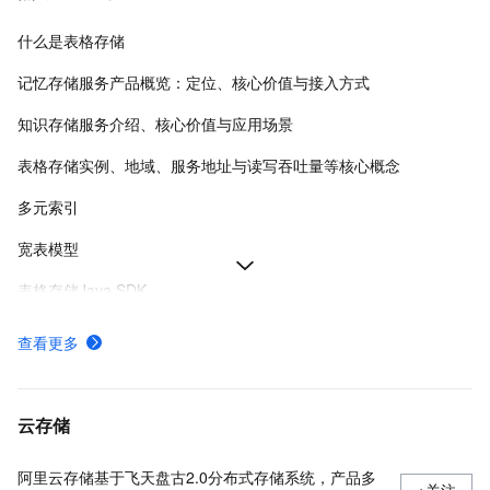
什么是表格存储
记忆存储服务产品概览：定位、核心价值与接入方式
知识存储服务介绍、核心价值与应用场景
表格存储实例、地域、服务地址与读写吞吐量等核心概念
多元索引
宽表模型
表格存储Java SDK
表格存储使用限制
查看更多
表格存储命令行工具安装与快速入门
表格存储 SQL 查询引擎支持的 DDL、DQL、DML 语句及数据类型映射
云存储
阿里云存储基于飞天盘古2.0分布式存储系统，产品多