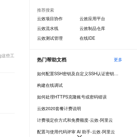
审、代码扫描、质量检测、持续集成等基础
文戏情感细腻自然，动作戏激烈拳拳到肉，实现更强表演能力
支持中英文自由切换，具备更强的噪声鲁棒性
ernetes 版 ACK
云聚AI 严选权益
AI 原生数据库服务发布
SSL 证书
功能，全方位保护企业代码资产。
推荐搜索
，一键激活高效办公新体验
理容器应用的 K8s 服务
精选AI产品，从模型到应用全链提效
Agent 数据网关
堡垒机
云效项目协作
云效应用平台
AI 用量加速计划
云原生数据库 PolarDB
应用
云效流水线
云效制品仓库
防火墙
、识别商机，让客服更高效、服务更出色。
新老同享，达量后返
Agentic Database 发布
云效测试管理
在线IDE
千问办公
主机安全
NEW
的智能体编程平台
一站式AI生产力平台
ug这些工
AI 应用及服务市场
伶鹊
热门帮助文档
更多
企业级人与Agent协作平台，接入和调度多个数字员工
智能客服平台，对话机器人、对话分析、智能外呼
AI 应用
如何配置SSH密钥及自定义SSH认证密钥的路径
大模型服务平台百炼 - 全妙
大模型
应用创作平台
多模态内容创作工具，已接入 DeepSeek
构建在线调试
自然语言处理
如何处理HTTPS克隆账号或密码错误
数据标注
云效2020套餐计费说明
机器学习
计费项定价方式和免费额度-云效-阿里云
息提取
与 AI 智能体进行实时音视频通话
从文本、图片、视频中提取结构化的属性信息
构建支持视频理解的 AI 音视频实时通话应用
配置与使用代码评审 AI 助手-云效-阿里云