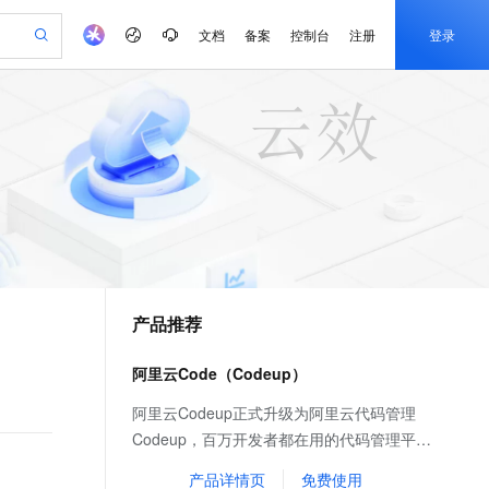
文档
备案
控制台
注册
登录
验
作计划
器
AI 活动
专业服务
服务伙伴合作计划
开发者社区
加入我们
产品动态
服务平台百炼
阿里云 OPC 创新助力计划
一站式生成采购清单，支持单品或批量购买
io：打造专属 AI 语音助手
S产品伙伴计划（繁花）
峰会
CS
造的大模型服务与应用开发平台
一句话生成原生可编辑精美 PPT 文稿
AI 生产力先锋
Al MaaS 服务伙伴赋能合作
域名
博文
Careers
至高可申请百万元
Qwen3.8-Max 模型上线
开启高性价比 AI 编程新体验
弹性可伸缩的云计算服务
Qwen-Audio-3.0-Realtime 端到端实时语音角色扮演
输入一句话想法, 轻松生成专业的 PPT
先锋实践拓展 AI 生产力的边界
Token 补贴，五大权
计划
海大会
伙伴信用分合作计划
商标
问答
社会招聘
益加速 OPC 成功
eek-V4-Pro
SS
一键部署幻兽帕鲁游戏服务器
飞天发布时刻
HOT
Open Search 向量检索版支
划
备案
电子书
校园招聘
pSeek-V4-Pro
视频创作，一键激活电商全链路生产力
稳定、安全、高性价比、高性能的云存储服务
一键购买专属联机服务器，轻松开启游戏
所见，即是所愿
持视频检索 Pipeline 功能
更多支持
划
公司注册
镜像站
视频生成
语音识别与合成
专属 QwenPaw
漫剧工坊：一站式动画创作平台
AI 实训营
HOT
应用身份服务 (IDaaS)
合作伙伴培训与认证
产品推荐
划
上云迁移
站生成，高效打造优质广告素材
全接入的云上超级电脑
从聊天伙伴进化为能主动干活的本地数字员工
快速生产连贯的高质量长漫剧
从基础到进阶，Agent 创客手把手教你
OpenClaw 管理能力上线
e-1.1-T2V
Qwen3-TTS-Flash
lScope
我要反馈
查询合作伙伴
畅细腻的高质量视频
离线语音合成大模型，多语言方言自适应，低延迟高稳定
n Alibaba Cloud ISV 合作
代维服务
建企业门户网站
10 分钟搭建微信、支付宝小程序
阿里云Code（Codeup）
MaxCompute MaxFrame 提
创新加速
ope
登录合作伙伴管理后台
我要建议
站，无忧落地极速上线
以可视化方式快速构建移动和 PC 门户网站
国内短信简单易用，安全可靠，秒级触达，全球覆盖200+国家和地区。
高效部署网站，快速应用到小程序
供自动弹性内存功能
e-1.1-I2V
Cosyvoice-V3-Flash
阿里云Codeup正式升级为阿里云代码管理
安全
畅自然，细节丰富
高表现力语音合成大模型，语音克隆听感自然
我要投诉
PolarDB
Codeup，百万开发者都在用的代码管理平
上云场景组合购
Milvus 弹性伸缩功能新增节
伴
漫剧创作，剧本、分镜、视频高效生成
100%兼容MySQL、PostgreSQL，兼容Oracle，支持集中和分布式
覆盖90%+业务场景，专享组合折扣价
点支持范围
台，不限人数，免费提供代码托管、代码评
2V
VPN
Fun-ASR
产品详情页
免费使用