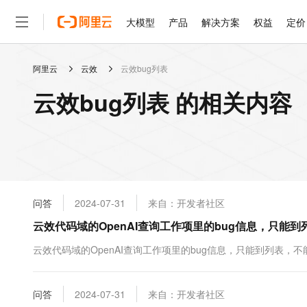
大模型
产品
解决方案
权益
定价
阿里云
云效
云效bug列表
大模型
产品
解决方案
权益
定价
云市场
伙伴
服务
了解阿里云
精选产品
精选解决方案
普惠上云
产品定价
精选商城
成为销售伙伴
售前咨询
为什么选择阿里云
千问AI平台
云效bug列表 的相关内容
了解云产品的定价详情
大模型服务平台百炼
千问办公，解锁你的工作
普惠上云 官方力荐
分销伙伴
在线服务
网站建设
什么是云计算
大
大模型服务与应用平台
企业级Agent产品，直接
云服务器38元/年起，超
咨询伙伴
多端小程序
技术领先
云上成本管理
售后服务
轻量应用服务器
Agency Agents：拥
官方推荐返现计划
大模型
精选产品
精选解决方案
Salesforce 国际版订阅
稳定可靠
管理和优化成本
推荐新用户得奖励，单订单
销售伙伴合作计划
自助服务
友盟天域
安全合规
人工智能与机器学习
AI
文本生成
云数据库 RDS
HappyHorse 打造一
云工开物
无影生态合作计划
在线服务
问答
2024-07-31
来自：开发者社区
观测云
分析师报告
高校专属算力普惠，学生认
计算
互联网应用开发
Qwen3.8-Max
HOT
Salesforce On Alibaba C
工单服务
云效代码域的OpenAI查询工作项里的bug信息，只能
智能体时代全能旗舰模型
Tuya 物联网平台阿里云
研究报告与白皮书
人工智能平台 PAI
快速拥有专属 OpenClaw
大模
Consulting Partner 合
大数据
容器
免费试用
短信专区
一站式AI开发、训练和推
云效代码域的OpenAI查询工作项里的bug信息，只能到列表，
蓝凌 OA
Qwen3.7-Plus
AI 大模型销售与服务生
现代化应用
存储
天池大赛
能看、能想、能动手的多模
云解析DNS
解决方案免费试用 新老
电子合同
最高领取价值200元试用
安全
问答
网络与CDN
2024-07-31
来自：开发者社区
AI 算法大赛
Qwen3-VL-Plus
畅捷通