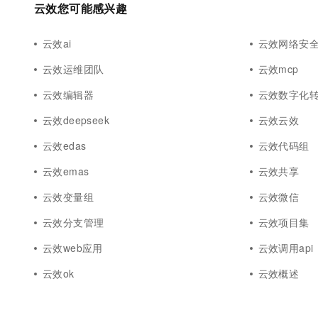
云效您可能感兴趣
云效ai
云效网络安
云效运维团队
云效mcp
云效编辑器
云效数字化
云效deepseek
云效云效
云效edas
云效代码组
云效emas
云效共享
云效变量组
云效微信
云效分支管理
云效项目集
云效web应用
云效调用api
云效ok
云效概述