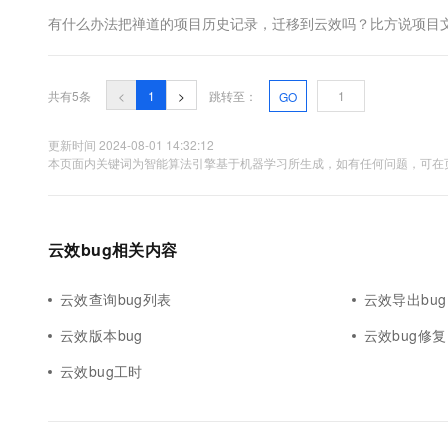
10 分钟在聊天系统中增加
专有云
有什么办法把禅道的项目历史记录，迁移到云效吗？比方说项目文
共有5条
<
1
>
跳转至：
GO
更新时间 2024-08-01 14:32:12
本页面内关键词为智能算法引擎基于机器学习所生成，如有任何问题，可在页
云效bug相关内容
云效查询bug列表
云效导出bug
云效版本bug
云效bug修复
云效bug工时