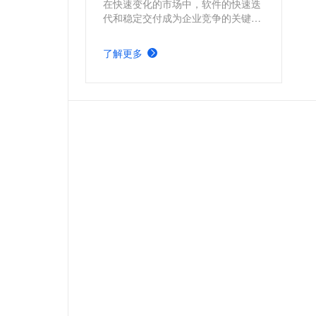
在快速变化的市场中，软件的快速迭
代和稳定交付成为企业竞争的关键。
本方案介绍如何使用阿里云的产品快
速构建持续集成与部署流程。通过自
了解更多
动化构建、测试和部署流程，提高交
付速度和质量，使开发团队更好地响
应市场变化和用户需求，推动业务持
续增长。