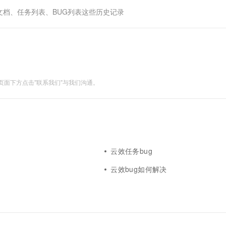
一个 AI 助手
超强辅助，Bol
档、任务列表、BUG列表这些历史记录
即刻拥有 DeepSeek-R1 满血版
在企业官网、通讯软件中为客户提供 AI 客服
多种方案随心选，轻松解锁专属 DeepSeek
面下方点击"联系我们"与我们沟通。
云效任务bug
云效bug如何解决