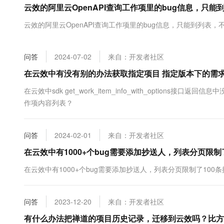
云效的阿里云OpenAPI查询工作项里的bug信息，只
大数据开发治理平台 Data
AI 产品 免费试用
网络
安全
云开发大赛
Tableau 订阅
1亿+ 大模型 tokens 和 
云效的阿里云OpenAPI查询工作项里的bug信息，只能到列表
可观测
入门学习赛
中间件
AI空中课堂在线直播课
云防火墙
140+云产品 免费试用
大模型服务
上云与迁云
云原生的云上边界网络安全
产品新客免费试用，最长1
数据库
问答
2024-07-02
来自：开发者社区
生态解决方案
千问AI平台-Token Plan
企业出海
大模型ACA认证体验
在云效中有没有别的办法获取指定项目 指定版本下的需求
大数据计算
助力企业全员 AI 认知与能
行业生态解决方案
政企业务
在云效中sdk get_work_item_info_with_optio
媒体服务
千问AI平台-模型体验
开发者生态解决方案
作项内容列表？
在线体验全尺寸、多种模态
企业服务与云通信
AI 开发和 AI 应用解决
Happy 系列大模型
域名与网站
问答
2024-02-01
来自：开发者社区
在云效中有1000+个bug需要添加抄送人，列表分页限
终端用户计算
在云效中有1000+个bug需要添加抄送人，列表分页限制了10
Serverless
大模型解决方案
开发工具
快速部署 Dify，高效搭建 
问答
2023-12-20
来自：开发者社区
迁移与运维管理
有什么办法把禅道的项目历史记录，迁移到云效吗？比方