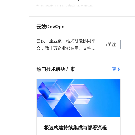
t.diy 一步搞定创意建站
构建大模型应用的安全防护体系
如何修改HTTPS克隆账号密码
通过自然语言交互简化开发流程,全栈开发支持
通过阿里云安全产品对 AI 应用进行安全防护
按量计费规则
云效DevOps
云效一站式 DevOps 平台
服务接入点
云效，企业级一站式研发协同平
+关注
台，数十万企业都在用。支持公
共云、专有云和混合云多种部署
形态，通过云原生新技术和研发
热门技术解决方案
更多
新模式，助力创新创业和数字化
转型企业快速实现研发敏捷和组
织敏捷，打造“双敏”组织，实现
多倍效能提升。
极速构建持续集成与部署流程