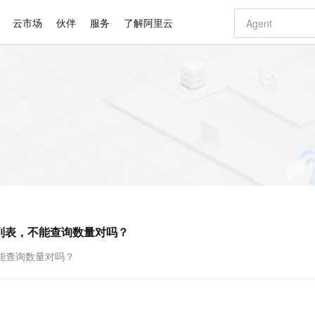
云市场
伙伴
服务
了解阿里云
AI 特惠
数据与 API
成为产品伙伴
企业增值服务
最佳实践
价格计算器
AI 场景体
基础软件
产品伙伴合
阿里云认证
市场活动
配置报价
大模型
自助选配和估算价格
新方式
睿译宝，AI翻译排版一步到位
智启 AI 普惠权益
产品生态集成认证中心
企业支持计划
云上春晚
域名与网站
千问官方 MaaS 平台，为开发者和 Agent 而生，新用户赠送 1 亿 + tokens 额度
Qwen Aud
AI Coding
阿里云Maa
2026 阿里云
云服务器 E
为企业打
数据集
Windows
大模型认证
模型
NEW
NEW
交付可用成果
值低价云产品抢先购
上传文档即自动完成翻译和格式还原
至高享 1亿+免费 tokens，加速 Al 应用落地
提供智能易用的域名与建站服务
智能编程，一键
安全可靠、
产品生态伙伴
专家技术服务
云上奥运之旅
弹性计算合作
阿里云中企出
手机三要素
宝塔 Linux
全部认证
价格优势
有专属领域专家
GLM-5.2：长任务时代开源旗舰模型
阿里云 OPC 创新助力计划
千问大模型
即刻拥有 DeepS
AI 电商营销
对象存储 O
大模型
产品生态伙伴工作台
企业增值服务台
云栖战略参考
云存储合作计
云栖大会
身份实名认证
CentOS
训练营
推动算力普惠，释放技术红利
最高返9万
多领域专家智能体,一键组建 AI 虚拟交付团队
快速构建应用程序和网站，即刻迈出上云第一步
至高百万元 Token 补贴，加速一人公司成长
多元化、高性能、安全可靠的大模型服务
真正可用的 1M 上下文,一次完成代码全链路开发
轻松解锁专属 Dee
从图文生成到
云上的中国
数据库合作计
活动全景
短信
Docker
图片和
站式影视创作平台
Hermes Agent，打造自进化智能体
Token Plan 模型订阅计划
数字证书管理服务（原SSL证书）
5 分钟轻松部署
AI 广告创作
无影云电脑
企业成长
NEW
信息公告
看见新力量
云网络合作计
OCR 文字识别
JAVA
证享300元代金券
可视化编排打通从文字构思到成片全链路闭环
全托管，含MySQL、PostgreSQL、SQL Server、MariaDB多引擎
自主进化，持久记忆，越用越聪明
Qwen3.8-Max 首发尝鲜，限时加量 10 倍，夜间低至2折
实现全站HTTPS，呈现可信的WEB访问
图文、视频一
随时随地安
Kimi-K3
HappyHors
NEW
魔搭 Mode
loud
服务实践
官网公告
到列表，不能查询数量对吗？
Kimi 最新旗舰模型，长程编程与推理利器
让文字生成流
金融模力时刻
Salesforce O
版
发票查验
全能环境
Claude Code + GStack 打造工程团队
千问办公，限时限量积分加倍
Qoder
低代码高效构
AI 建站
短信服务
型
NEW
作计划
计划
创新中心
魔搭 ModelSc
健康状态
理服务
让AI从“聊天伙伴”进化为能干活的“数字员工”
安装技能 GStack，拥有专属 AI 工程团队
你的AI工作搭子，覆盖日常办公高频场景
面向真实软件的智能体编程平台
0 代码专业建
不能查询数量对吗？
客户案例
天气预报查询
操作系统
Deepseek-v4-pro
HappyHors
态合作计划
态智能体模型
旗舰 MoE 大模型，百万上下文与顶尖推理能力
图生视频，流
同享
万小智 AI 建站低至 15元/月
Qoder CN
AI 短剧/漫剧
云原生数据库 
快递物流查询
WordPress
成为服务伙
高校合作
点，立即开启云上创新
覆盖公网/内网、递归/权威、移动APP等全场景解析服务
送.CN域名，送备案服务码
基于千问大模型等，支持代码智能生成、研发智能问答
AI助力短剧
GLM-5.2
Wan2.7-T
Ubuntu