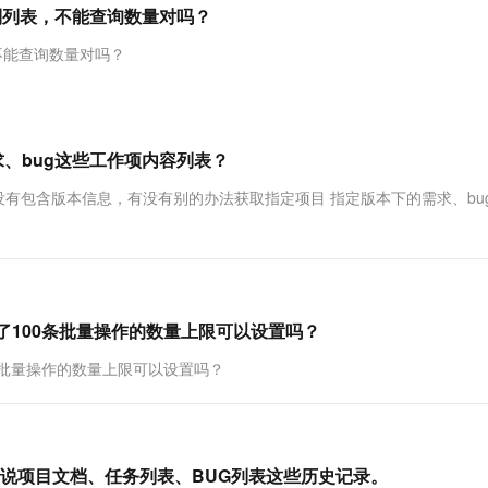
服务生态伙伴
视觉 Coding、空间感知、多模态思考等全面升级
1M上下文，专为长程任务能力而生
云工开物
能到列表，不能查询数量对吗？
企业应用
Works
Night Plan 支持 Qwen 3.8-Max
云原生大数据计算服务 MaxCompute
AI 办公
容器服务 Kub
NEW
Red Hat
30+ 款产品免费体验
Data Agent 驱动的一站式 Data+AI 开发治理平台
夜间 5 折，Qwen/Meoo/TokenPlan 客户专享
面向分析的企业级SaaS模式云数据仓库
AI智能应用
提供一站式管
科研合作
，不能查询数量对吗？
ERP
堂（旗舰版）
SUSE
智能客服
AI 应用构建
大模型原生
CRM
防护产品
2个月
自动承接线索
建站小程序
Qoder
大模型服务平台百炼-应用模版
OA 办公系统
HOT
NEW
、bug这些工作项内容列表？
面向真实软件
个人版上线、团队版降价；千问3.8-Max首发发尝鲜
丰富多元化的应用模版和解决方案
力提升
财税管理
模板建站
ns接口返回信息中没有包含版本信息，有没有别的办法获取指定项目 指定版本下的需求、b
万有无界
大模型服务平台百炼-智能体
400电话
定制建站
的模型效果
灵活可视化地构建企业级 Agent
方案
广告营销
模板小程序
秒悟
人工智能平台 PAI
定制小程序
云端极速 AI 
新一代 AI 视频生成模型，深度适配广告营销等场景
AI Native 的算法工程平台，一站式完成建模、训练、推理服务部署
制了100条批量操作的数量上限可以设置吗？
APP 开发
0条批量操作的数量上限可以设置吗？
建站系统
AI 应用
10分钟微调：让0.6B模型媲美235B模
多模态数据信
型
依托云原生高可用架构,实现Dify私有化部署
说项目文档、任务列表、BUG列表这些历史记录。
用1%尺寸在特定领域达到大模型90%以上效果