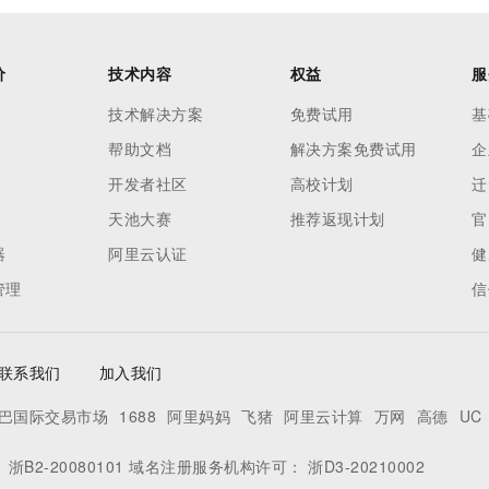
价
技术内容
权益
服
技术解决方案
免费试用
基
帮助文档
解决方案免费试用
企
开发者社区
高校计划
迁
天池大赛
推荐返现计划
官
器
阿里云认证
健
管理
信
联系我们
加入我们
巴国际交易市场
1688
阿里妈妈
飞猪
阿里云计算
万网
高德
UC
：
浙B2-20080101
域名注册服务机构许可：
浙D3-20210002