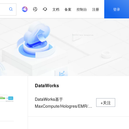
文档
备案
控制台
注册
登录
验
作计划
器
AI 活动
专业服务
服务伙伴合作计划
开发者社区
加入我们
产品动态
服务平台百炼
阿里云 OPC 创新助力计划
一站式生成采购清单，支持单品或批量购买
S产品伙伴计划（繁花）
峰会
CS
造的大模型服务与应用开发平台
Qwen Audio：打造专属 AI 语音助手
一句话生成原生可编辑精美 PPT 文稿
AI 生产力先锋
Al MaaS 服务伙伴赋能合作
域名
博文
Careers
NEW
至高可申请百万元
Qwen3.8-Max 模型上线
开启高性价比 AI 编程新体验
弹性可伸缩的云计算服务
Qwen-Audio-3.0-Realtime 端到端实时语音角色扮演
输入一句话想法, 轻松生成专业的 PPT
先锋实践拓展 AI 生产力的边界
Token 补贴，五大权
计划
海大会
伙伴信用分合作计划
商标
问答
社会招聘
益加速 OPC 成功
eek-V4-Pro
SS
一键部署幻兽帕鲁游戏服务器
飞天发布时刻
HOT
Open Search 向量检索版支
划
备案
电子书
校园招聘
pSeek-V4-Pro
视频创作，一键激活电商全链路生产力
稳定、安全、高性价比、高性能的云存储服务
一键购买专属联机服务器，轻松开启游戏
所见，即是所愿
持视频检索 Pipeline 功能
更多支持
划
公司注册
镜像站
视频生成
语音识别与合成
专属 QwenPaw
漫剧工坊：一站式动画创作平台
AI 实训营
HOT
应用身份服务 (IDaaS)
合作伙伴培训与认证
DataWorks
划
上云迁移
站生成，高效打造优质广告素材
全接入的云上超级电脑
从聊天伙伴进化为能主动干活的本地数字员工
快速生产连贯的高质量长漫剧
从基础到进阶，Agent 创客手把手教你
OpenClaw 管理能力上线
e-1.1-T2V
Qwen3-TTS-Flash
lScope
我要反馈
查询合作伙伴
畅细腻的高质量视频
离线语音合成大模型，多语言方言自适应，低延迟高稳定
n Alibaba Cloud ISV 合作
代维服务
建企业门户网站
10 分钟搭建微信、支付宝小程序
MaxCompute MaxFrame 提
DataWorks基于
+关注
创新加速
ope
登录合作伙伴管理后台
我要建议
站，无忧落地极速上线
以可视化方式快速构建移动和 PC 门户网站
国内短信简单易用，安全可靠，秒级触达，全球覆盖200+国家和地区。
高效部署网站，快速应用到小程序
供自动弹性内存功能
MaxCompute/Hologres/EMR/CDP
e-1.1-I2V
Cosyvoice-V3-Flash
安全
等大数据引擎，为数据仓库/数据
畅自然，细节丰富
高表现力语音合成大模型，语音克隆听感自然
我要投诉
PolarDB
上云场景组合购
Milvus 弹性伸缩功能新增节
伴
湖/湖仓一体等解决方案提供统一
漫剧创作，剧本、分镜、视频高效生成
100%兼容MySQL、PostgreSQL，兼容Oracle，支持集中和分布式
覆盖90%+业务场景，专享组合折扣价
点支持范围
2V
VPN
Fun-ASR
的全链路大数据开发治理平台。