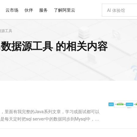
云市场
伙伴
服务
了解阿里云
n数据源工具
AI 特惠
数据与 API
成为产品伙伴
企业增值服务
最佳实践
价格计算器
AI 场景体
基础软件
产品伙伴合
阿里云认证
市场活动
配置报价
大模型
tion数据源工具 的相关内容
自助选配和估算价格
新方式
睿译宝，AI翻译排版一步到位
智启 AI 普惠权益
产品生态集成认证中心
企业支持计划
云上春晚
域名与网站
千问官方 MaaS 平台，为开发者和 Agent 而生，新用户赠送 1 亿 + tokens 额度
AI Coding
阿里云Maa
2026 阿里云
云服务器 E
为企业打
数据集
Windows
大模型认证
模型
NEW
交付可用成果
值低价云产品抢先购
上传文档即自动完成翻译和格式还原
至高享 1亿+免费 tokens，加速 Al 应用落地
提供智能易用的域名与建站服务
智能编程，一键
安全可靠、
产品生态伙伴
专家技术服务
云上奥运之旅
弹性计算合作
阿里云中企出
手机三要素
宝塔 Linux
全部认证
价格优势
有专属领域专家
GLM-5.2：长任务时代开源旗舰模型
阿里云 OPC 创新助力计划
千问大模型
即刻拥有 DeepS
AI 电商营销
对象存储 O
大模型
产品生态伙伴工作台
企业增值服务台
云栖战略参考
云存储合作计
云栖大会
身份实名认证
CentOS
训练营
推动算力普惠，释放技术红利
最高返9万
多领域专家智能体,一键组建 AI 虚拟交付团队
快速构建应用程序和网站，即刻迈出上云第一步
至高百万元 Token 补贴，加速一人公司成长
多元化、高性能、安全可靠的大模型服务
真正可用的 1M 上下文,一次完成代码全链路开发
轻松解锁专属 Dee
从图文生成到
云上的中国
数据库合作计
活动全景
短信
Docker
图片和
站式影视创作平台
Hermes Agent，打造自进化智能体
Token Plan 模型订阅计划
数字证书管理服务（原SSL证书）
5 分钟轻松部署
AI 广告创作
无影云电脑
企业成长
NEW
信息公告
看见新力量
云网络合作计
OCR 文字识别
JAVA
证享300元代金券
可视化编排打通从文字构思到成片全链路闭环
全托管，含MySQL、PostgreSQL、SQL Server、MariaDB多引擎
自主进化，持久记忆，越用越聪明
Qwen3.8-Max 首发尝鲜，限时加量 10 倍，夜间低至2折
实现全站HTTPS，呈现可信的WEB访问
图文、视频一
随时随地安
Kimi-K3
HappyHors
NEW
魔搭 Mode
loud
服务实践
官网公告
Kimi 最新旗舰模型，长程编程与推理利器
让文字生成流
金融模力时刻
Salesforce O
版
发票查验
全能环境
Claude Code + GStack 打造工程团队
千问办公，限时限量积分加倍
Qoder
低代码高效构
AI 建站
短信服务
型
NEW
作计划
计划
创新中心
魔搭 ModelSc
健康状态
理服务
让AI从“聊天伙伴”进化为能干活的“数字员工”
安装技能 GStack，拥有专属 AI 工程团队
你的AI工作搭子，覆盖日常办公高频场景
面向真实软件的智能体编程平台
0 代码专业建
er ，里面有我完整的Java系列文章，学习或面试都可以
客户案例
天气预报查询
操作系统
Deepseek-v4-pro
HappyHors
态合作计划
定时把sql server中的数据同步到Mysql中，当
态智能体模型
旗舰 MoE 大模型，百万上下文与顶尖推理能力
图生视频，流
同享
万小智 AI 建站低至 15元/月
Qoder CN
AI 短剧/漫剧
云原生数据库 
快递物流查询
WordPress
成为服务伙
据源的连接以及两套sql的代码，十分不方便。如果还要
高校合作
点，立即开启云上创新
覆盖公网/内网、递归/权威、移动APP等全场景解析服务
送.CN域名，送备案服务码
基于千问大模型等，支持代码智能生成、研发智能问答
AI助力短剧
GLM-5.2
Wan2.7-T
Ubuntu