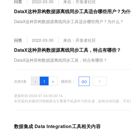
问答
2022-03-30
来自：开发者社区
大数据开发治理平台 Data
AI 产品 免费试用
网络
安全
云开发大赛
Tableau 订阅
DataX这种异构数据源离线同步工具适合哪些用户？为
1亿+ 大模型 tokens 和 
可观测
入门学习赛
中间件
AI空中课堂在线直播课
DataX这种异构数据源离线同步工具适合哪些用户？为什么？
云防火墙
140+云产品 免费试用
大模型服务
上云与迁云
云原生的云上边界网络安全
产品新客免费试用，最长1
数据库
生态解决方案
千问AI平台-Token Plan
问答
2022-03-30
来自：开发者社区
企业出海
大模型ACA认证体验
大数据计算
助力企业全员 AI 认知与能
行业生态解决方案
DataX这种异构数据源离线同步工具，特点有哪些？
政企业务
媒体服务
千问AI平台-模型体验
开发者生态解决方案
DataX这种异构数据源离线同步工具，特点有哪些？
在线体验全尺寸、多种模态
企业服务与云通信
AI 开发和 AI 应用解决
Happy 系列大模型
域名与网站
共有3条
<
1
>
跳转至：
GO
终端用户计算
更新时间 2024-07-04 09:30:14
本页面内关键词为智能算法引擎基于机器学习所生成，如有任何问题，可在页
Serverless
大模型解决方案
开发工具
快速部署 Dify，高效搭建 
迁移与运维管理
数据集成 Data Integration工具相关内容