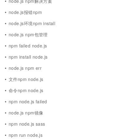
node.js npm解决方案
node.js报错npm
node.js环境npm install
node.js npm包管理
npm failed node.js
npm install node.js
node.js npm err
文件npm node.js
命令npm node.js
npm node.js failed
node.js npm镜像
npm node.js sass
npm run node.js