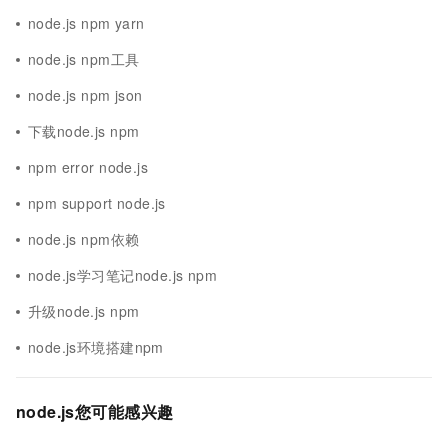
node.js npm yarn
node.js npm工具
node.js npm json
下载node.js npm
npm error node.js
npm support node.js
node.js npm依赖
node.js学习笔记node.js npm
升级node.js npm
node.js环境搭建npm
node.js您可能感兴趣